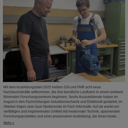
Mit dem Ausbildungsstart 2025 heißen GSI und FAIR acht neue
Nachwuchskräfte willkommen, die ihre berufliche Laufbahn in einem weltweit
führenden Forschungszentrum beginnen. Sechs Auszubildende haben im
August in den Fachrichtungen Industriemechanik und Elektronik gestartet, im
Oktober folgen zwei dual Studierende im Fach Informatik. Auf sie wartet ein
vielfältiges und inspirierendes Umfeld mit modernster Technik, spannenden
Forschungsprojekten und einer praxisnahen Ausbildung, die ihnen beste…
Mehr »