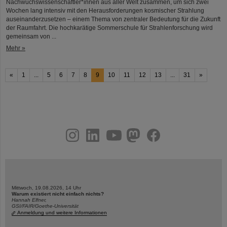
Nachwuchswissenschaftler*innen aus aller Welt zusammen, um sich zwei
Wochen lang intensiv mit den Herausforderungen kosmischer Strahlung
auseinanderzusetzen – einem Thema von zentraler Bedeutung für die Zukunft
der Raumfahrt. Die hochkarätige Sommerschule für Strahlenforschung wird
gemeinsam von ...
Mehr »
«
1
...
5
6
7
8
9
10
11
12
13
...
31
»
instagram
linkedin
youtube
helmholtz.social
facebook
Mittwoch, 19.08.2026, 14 Uhr
Warum existiert nicht einfach nichts?
Hannah Elfner,
GSI/FAIR/Goethe-Universität
Anmeldung und weitere Informationen