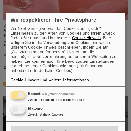
Wir respektieren Ihre Privatsphäre
Unter Führung von Professorin María Eugenia Toimil-Molares, Leiterin der
Wir (GSI GmbH) verwenden Cookies auf „gsi.de“.
Abteilung Materialforschung von GSI/FAIR und Professorin an der
Einzelheiten zu den Arten von Cookies und ihrem Zweck
Technischen Universität Darmstadt, hat ein Forschungsteam neuartige
finden Sie unten und in unserem
Cookie-Hinweis
. Bitte
Oberflächen aus Goldnanodrähten entwickelt, deren Benetzungsverhalten
willigen Sie in die Verwendung von Cookies ein, wie in
sich gezielt steuern lassen. Diese Materialien, hergestellt durch
unserem Cookie-Hinweis beschrieben, indem Sie auf
Elektrodeposition und Ionenspur-Nanotechnologie, eröffnen neue
„Alle zulassen und fortsetzen“ klicken, um die
Perspektiven für Anwendungen in mikrofluidischen Geräten, im
bestmögliche Nutzererfahrung auf unseren Webseiten zu
Flüssigkeitstransport und in der…
haben. Sie können auch Ihre bevorzugten Einstellungen
vornehmen oder Cookies ablehnen (mit Ausnahme
Mehr »
unbedingt erforderlicher Cookies).
Cookie-Hinweis und weitere Informationen
.
Von der Raumstation ins Forschungslabor: Astronauten
zu Gast bei GSI und FAIR
Essentials
(immer erforderlich)
Zweck
:
Unbedingt erforderliche Cookies
Matomo
Zweck
:
Statistik-Cookies