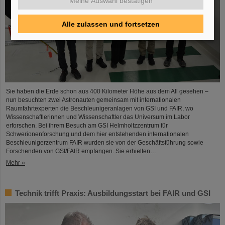
Meine Auswahl bestätigen
Alle zulassen und fortsetzen
Sie haben die Erde schon aus 400 Kilometer Höhe aus dem All gesehen –
nun besuchten zwei Astronauten gemeinsam mit internationalen
Raumfahrtexperten die Beschleunigeranlagen von GSI und FAIR, wo
Wissenschaftlerinnen und Wissenschaftler das Universum im Labor
erforschen. Bei ihrem Besuch am GSI Helmholtzzentrum für
Schwerionenforschung und dem hier entstehenden internationalen
Beschleunigerzentrum FAIR wurden sie von der Geschäftsführung sowie
Forschenden von GSI/FAIR empfangen. Sie erhielten…
Mehr »
Technik trifft Praxis: Ausbildungsstart bei FAIR und GSI