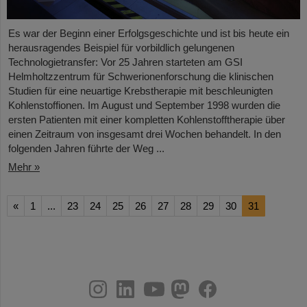
Es war der Beginn einer Erfolgsgeschichte und ist bis heute ein
herausragendes Beispiel für vorbildlich gelungenen
Technologietransfer: Vor 25 Jahren starteten am GSI
Helmholtzzentrum für Schwerionenforschung die klinischen
Studien für eine neuartige Krebstherapie mit beschleunigten
Kohlenstoffionen. Im August und September 1998 wurden die
ersten Patienten mit einer kompletten Kohlenstofftherapie über
einen Zeitraum von insgesamt drei Wochen behandelt. In den
folgenden Jahren führte der Weg ...
Mehr »
«
1
...
23
24
25
26
27
28
29
30
31
instagram
linkedin
youtube
helmholtz.social
facebook