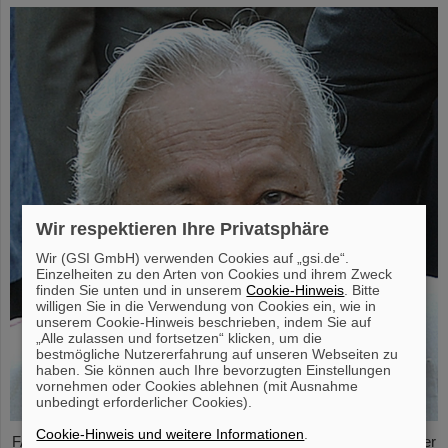
Wir respektieren Ihre Privatsphäre
Wir (GSI GmbH) verwenden Cookies auf „gsi.de“.
Einzelheiten zu den Arten von Cookies und ihrem Zweck
finden Sie unten und in unserem
Cookie-Hinweis
. Bitte
willigen Sie in die Verwendung von Cookies ein, wie in
unserem Cookie-Hinweis beschrieben, indem Sie auf
„Alle zulassen und fortsetzen“ klicken, um die
bestmögliche Nutzererfahrung auf unseren Webseiten zu
haben. Sie können auch Ihre bevorzugten Einstellungen
vornehmen oder Cookies ablehnen (mit Ausnahme
unbedingt erforderlicher Cookies).
Cookie-Hinweis und weitere Informationen
.
FAIR und GSI trauern um einen herausragenden Wissenschaftler