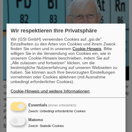
Wir respektieren Ihre Privatsphäre
Wir (GSI GmbH) verwenden Cookies auf „gsi.de“.
Einzelheiten zu den Arten von Cookies und ihrem Zweck
finden Sie unten und in unserem
Cookie-Hinweis
. Bitte
willigen Sie in die Verwendung von Cookies ein, wie in
unserem Cookie-Hinweis beschrieben, indem Sie auf
„Alle zulassen und fortsetzen“ klicken, um die
bestmögliche Nutzererfahrung auf unseren Webseiten zu
haben. Sie können auch Ihre bevorzugten Einstellungen
vornehmen oder Cookies ablehnen (mit Ausnahme
unbedingt erforderlicher Cookies).
GSI und FAIR trauern um einen herausragenden Wissenschaftler
Cookie-Hinweis und weitere Informationen
.
und Pionier der Kernphysik, der die kernphysikalische Forschung
am GSI Helmholtzzentrum für Schwerionenforschung über
Jahrzehnte geprägt hat. Der ehemalige GSI-Bereichsleiter
Essentials
(immer erforderlich)
Professor Dr. Gottfried Münzenberg ist am 2. Januar 2024 im
Zweck
:
Unbedingt erforderliche Cookies
Alter von 83 Jahren verstorben.
Matomo
Mehr »
Zweck
:
Statistik-Cookies