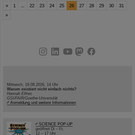
«
1
...
22
23
24
25
26
27
28
29
30
31
»
instagram
linkedin
youtube
helmholtz.social
facebook
Mittwoch, 19.08.2026, 14 Uhr
Warum existiert nicht einfach nichts?
Hannah Elfner,
GSI/FAIR/Goethe-Universität
Anmeldung und weitere Informationen
SCIENCE POP-UP
geöffnet Di – Fr,
12 – 17 Uhr