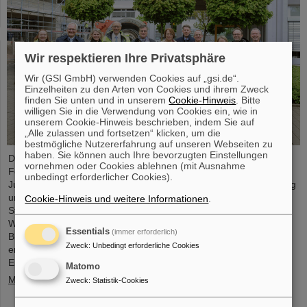
Wir respektieren Ihre Privatsphäre
Wir (GSI GmbH) verwenden Cookies auf „gsi.de“.
Einzelheiten zu den Arten von Cookies und ihrem Zweck
finden Sie unten und in unserem
Cookie-Hinweis
. Bitte
willigen Sie in die Verwendung von Cookies ein, wie in
unserem Cookie-Hinweis beschrieben, indem Sie auf
„Alle zulassen und fortsetzen“ klicken, um die
bestmögliche Nutzererfahrung auf unseren Webseiten zu
haben. Sie können auch Ihre bevorzugten Einstellungen
Der Fortschritt des FAIR-Projekts und die aktuellen
vornehmen oder Cookies ablehnen (mit Ausnahme
Forschungsaktivitäten standen im Mittelpunkt eines Besuchs von
unbedingt erforderlicher Cookies).
Judith Pirscher, Staatssekretärin im Bundesministerium für Bildung
und Forschung (BMBF), auf dem GSI/FAIR-Campus. Die
Cookie-Hinweis und weitere Informationen
.
Staatssekretärin wurde von Professor Paolo Giubellino,
Wissenschaftlicher Geschäftsführer von GSI und FAIR, und Jörg
Essentials
(immer erforderlich)
Blaurock, Technischer Geschäftsführer von GSI und FAIR,
Zweck
:
Unbedingt erforderliche Cookies
empfangen. Bei ihrem Besuch erhielt sie einen umfassenden
Einblick über die wissenschaftlichen…
Matomo
Mehr »
Zweck
:
Statistik-Cookies