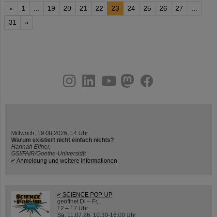
«
1
...
19
20
21
22
23
24
25
26
27
...
31
»
instagram
linkedin
youtube
helmholtz.social
facebook
Mittwoch, 19.08.2026, 14 Uhr
Warum existiert nicht einfach nichts?
Hannah Elfner,
GSI/FAIR/Goethe-Universität
Anmeldung und weitere Informationen
SCIENCE POP-UP
geöffnet Di – Fr,
12 – 17 Uhr
Sa, 11.07.26, 10:30-16:00 Uhr