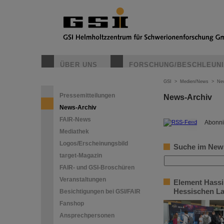
ÜBER UNS
FORSCHUNG/BESCHLEUN
GSI
>
Medien/News
>
Ne
Pressemitteilungen
News-Archiv
News-Archiv
FAIR-News
©
Abonni
Mediathek
Logos/Erscheinungsbild
Suche im New
target-Magazin
FAIR- und GSI-Broschüren
Veranstaltungen
Element Hassi
Hessischen La
Besichtigungen bei GSI/FAIR
Fanshop
Ansprechpersonen