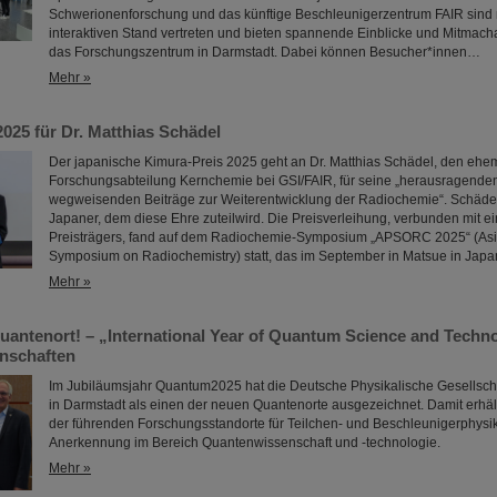
Schwerionenforschung und das künftige Beschleunigerzentrum FAIR sind 
interaktiven Stand vertreten und bieten spannende Einblicke und Mitmac
das Forschungszentrum in Darmstadt. Dabei können Besucher*innen…
Mehr »
025 für Dr. Matthias Schädel
Der japanische Kimura-Preis 2025 geht an Dr. Matthias Schädel, den ehem
Forschungsabteilung Kernchemie bei GSI/FAIR, für seine „herausragende
wegweisenden Beiträge zur Weiterentwicklung der Radiochemie“. Schädel i
Japaner, dem diese Ehre zuteilwird. Die Preisverleihung, verbunden mit e
Preisträgers, fand auf dem Radiochemie-Symposium „APSORC 2025“ (Asi
Symposium on Radiochemistry) statt, das im September in Matsue in Jap
Mehr »
uantenort! – „International Year of Quantum Science and Technol
nschaften
Im Jubiläumsjahr Quantum2025 hat die Deutsche Physikalische Gesellsch
in Darmstadt als einen der neuen Quantenorte ausgezeichnet. Damit erhält
der führenden Forschungsstandorte für Teilchen- und Beschleunigerphysik e
Anerkennung im Bereich Quantenwissenschaft und -technologie.
Mehr »