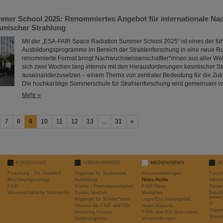
er School 2025: Renommiertes Angebot für internationale Na
smischer Strahlung
Mit der „ESA-FAIR Space Radiation Summer School 2025“ ist eines der f
Ausbildungsprogramme im Bereich der Strahlenforschung in eine neue Ru
renommierte Format bringt Nachwuchswissenschaftler*innen aus aller W
sich zwei Wochen lang intensiv mit den Herausforderungen kosmischer St
auseinanderzusetzen – einem Thema von zentraler Bedeutung für die Zuku
Die hochkarätige Sommerschule für Strahlenforschung wird gemeinsam von
Mehr »
7
8
9
10
11
12
13
...
31
»
FORSCHUNG
JOBS/KARRIERE
MEDIEN/NEWS
A
Forschung - Ein Überblick
Angebote für Studierende
Pressemitteilungen
Forsc
Beschleunigeranlage
Ausbildung
News-Archiv
Admini
FAIR
Master / Promotionsarbeiten
FAIR-News
Gesamt
Wissenschaftliche Netzwerke
Duales Studium
Mediathek
Beschl
entwic
Angebote für Schüler*innen
Logos/Erscheinungsbild
IT
Arbeiten bei FAIR und GSI
target-Magazin
Organi
Mentoring Hessen
FAIR- und GSI-Broschüren
Wissen
Stellenangebote
Veranstaltungen