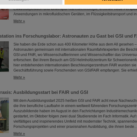
Benetzungsverhalten sich gezielt steuern lassen. Diese Materialien, herges
Elektrodeposition und Ionenspur-Nanotechnologie, eröffnen neue Perspekt
Anwendungen in mikrofluidischen Geräten, im Flüssigkeitstransport und i
Mehr »
tation ins Forschungslabor: Astronauten zu Gast bei GSI und 
Sie haben die Erde schon aus 400 Kilometer Höhe aus dem All gesehen –
Astronauten gemeinsam mit internationalen Raumfahrtexperten die Besch
GSI und FAIR, wo Wissenschaftlerinnen und Wissenschaftler das Univers
erforschen. Bei ihrem Besuch am GSI Helmholtzzentrum für Schwerionen
hier entstehenden internationalen Beschleunigerzentrum FAIR wurden sie
Geschäftsführung sowie Forschenden von GSI/FAIR empfangen. Sie erhie
Mehr »
 Praxis: Ausbildungsstart bei FAIR und GSI
Mit dem Ausbildungsstart 2025 heißen GSI und FAIR acht neue Nachwuchs
die ihre berufliche Laufbahn in einem weltweit führenden Forschungszen
Auszubildende haben im August in den Fachrichtungen Industriemechanik
gestartet, im Oktober folgen zwei dual Studierende im Fach Informatik. Auf 
vielfältiges und inspirierendes Umfeld mit modernster Technik, spannende
Forschungsprojekten und einer praxisnahen Ausbildung, die ihnen beste
Mehr »