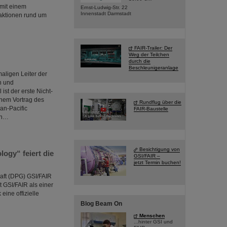
mit einem
Ernst-Ludwig-Str. 22
Innenstadt Darmstadt
haktionen rund um
FAIR-Trailer: Der
Weg der Teilchen
durch die
Beschleunigeranlage
aligen Leiter der
n und
st der erste Nicht-
inem Vortrag des
Rundflug über die
an-Pacific
FAIR-Baustelle
an…
Besichtigung von
ogy“ feiert die
GSI/FAIR –
jetzt Termin buchen!
aft (DPG) GSI/FAIR
 GSI/FAIR als einer
ine offizielle
Blog Beam On
Menschen
...hinter GSI und