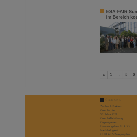
ESA-FAIR Summ
im Bereich ko
«
1
...
5
6
ÜBER UNS
Zahlen & Fakten
Geschichte
50 Jahre GSI
Geschäftsführung
Organigramm
Hinweis geben & LkSG
Nachhaltigkeit
GSI/FAIR-Campusplan