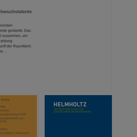
chwuchstalente
ührenden
nde gestartet. Das
elt zusammen, um
rahlung
nft der Raumfahrt.
 ...
T WORK
hung
stration
projektleitung FAIR
eunigerbetrieb und -
klung
sation
schaftliche Netzwerke