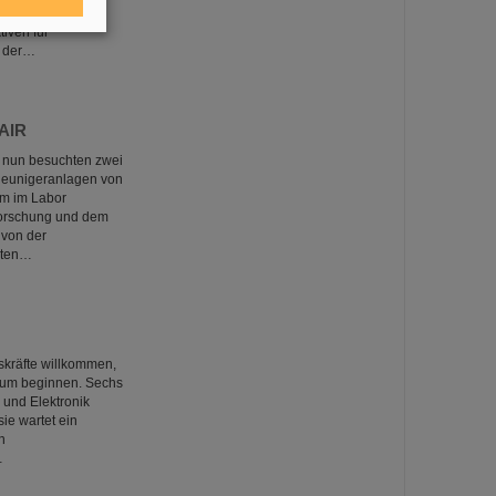
tellt durch
iven für
n der…
FAIR
 nun besuchten zwei
leunigeranlagen von
um im Labor
forschung und dem
 von der
lten…
kräfte willkommen,
trum beginnen. Sechs
 und Elektronik
sie wartet ein
n
…