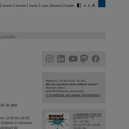
Anreise
Kontakt
Suche
Login
Drucken
English
@WORK
am
linkedin
youtube
helmholtz.social
facebook
Mittwoch, 19.08.2026, 14 Uhr
Warum existiert nicht einfach nichts?
Hannah Elfner,
GSI/FAIR/Goethe-Universität
Anmeldung und weitere Informationen
ür in der
SCIENCE POP-UP
von 11:00 bis 18:00
geöffnet Di – Fr,
12 – 17 Uhr
 Einblick in Hessens
Sa, 11.07.26, 10:30-
zentrum für
16:00 Uhr