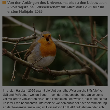
Von den Anfängen des Universums bis zu den Lebewesen
– Vortragsreihe „Wissenschaft für Alle“ von GSI/FAIR im
ersten Halbjahr 2026
Im ersten Halbjahr 2026 spannt die Vortragsreihe „Wissenschaft für Alle“ von
GSI und FAIR einen weiten Bogen – von der „Kinderstube“ des Universums
vor Milliarden von Jahren bis zu den komplexen Lebewesen, die wir heute auf
unserer Erde beobachten. Interessierte können entweder nach Voranmeldung
an der Präsenzveranstaltung im Hörsaal von GSI/FAIR teilnehmen oder sich