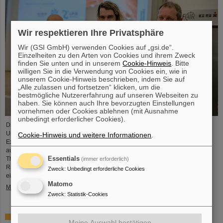
Wir respektieren Ihre Privatsphäre
Wir (GSI GmbH) verwenden Cookies auf „gsi.de“.
Einzelheiten zu den Arten von Cookies und ihrem Zweck
finden Sie unten und in unserem
Cookie-Hinweis
. Bitte
willigen Sie in die Verwendung von Cookies ein, wie in
unserem Cookie-Hinweis beschrieben, indem Sie auf
„Alle zulassen und fortsetzen“ klicken, um die
bestmögliche Nutzererfahrung auf unseren Webseiten zu
haben. Sie können auch Ihre bevorzugten Einstellungen
vornehmen oder Cookies ablehnen (mit Ausnahme
unbedingt erforderlicher Cookies).
Dr. Guy Leckenby ist für seine herausragende Promotionsarbeit zur
Untersuchung des gebundenen Betazerfalls mit Experimenten am GSI/FAIR-
Cookie-Hinweis und weitere Informationen
.
Experimentierspeicherring ESR mit dem FAIR-GSI PhD Award 2025
ausgezeichnet worden. Seine Präzisionsmessung an vollständig ionisierten
Essentials
Thallium-205-Ionen trug zur Lösung eines seit Jahrzehnten bestehenden
(immer erforderlich)
Rätsels über den Ursprung von Blei in unserem Sonnensystem bei und stellt
Zweck
:
Unbedingt erforderliche Cookies
eine herausragende Leistung für GSI/FAIR dar.
Matomo
Mehr »
Zweck
:
Statistik-Cookies
ALICE löst Rätsel um Erzeugung und Überleben leichter
Meine Auswahl bestätigen