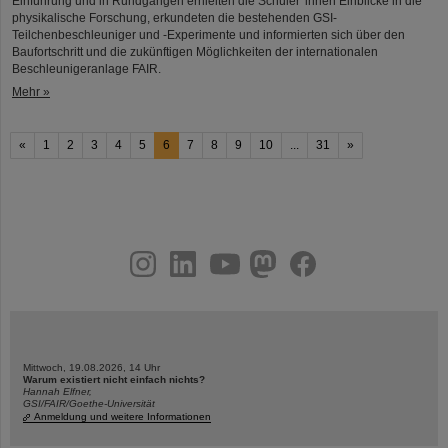
Einführung und in Rundgängen erhielten die Schüler*innen Einblicke in die
physikalische Forschung, erkundeten die bestehenden GSI-
Teilchenbeschleuniger und -Experimente und informierten sich über den
Baufortschritt und die zukünftigen Möglichkeiten der internationalen
Beschleunigeranlage FAIR.
Mehr »
«
1
2
3
4
5
6
7
8
9
10
...
31
»
instagram
linkedin
youtube
helmholtz.social
facebook
Mittwoch, 19.08.2026, 14 Uhr
Warum existiert nicht einfach nichts?
Hannah Elfner,
GSI/FAIR/Goethe-Universität
Anmeldung und weitere Informationen