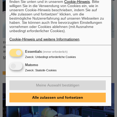
finden Sie unten und in unserem
Cookie-Hinweis
. Bitte
willigen Sie in die Verwendung von Cookies ein, wie in
unserem Cookie-Hinweis beschrieben, indem Sie auf
„Alle zulassen und fortsetzen“ klicken, um die
bestmögliche Nutzererfahrung auf unseren Webseiten zu
haben. Sie können auch Ihre bevorzugten Einstellungen
vornehmen oder Cookies ablehnen (mit Ausnahme
unbedingt erforderlicher Cookies).
Cookie-Hinweis und weitere Informationen
.
FAIR und GSI trauern um einen herausragenden Wissenschaftler und einen
der Wegbereiter für das FAIR-Projekt. Der indische Physiker Bikash Sinha ist
am 11. August im Alter von 78 Jahren von uns gegangen.
Essentials
(immer erforderlich)
Zweck
:
Unbedingt erforderliche Cookies
Mehr »
Matomo
Zweck
:
Statistik-Cookies
25 Jahre Tumortherapie: Präzise Waffen im Kampf gegen
den Krebs
Meine Auswahl bestätigen
Alle zulassen und fortsetzen