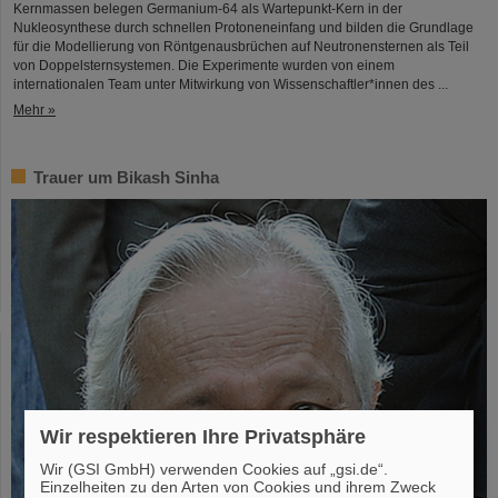
Kernmassen belegen Germanium-64 als Wartepunkt-Kern in der
Nukleosynthese durch schnellen Protoneneinfang und bilden die Grundlage
für die Modellierung von Röntgenausbrüchen auf Neutronensternen als Teil
von Doppelsternsystemen. Die Experimente wurden von einem
internationalen Team unter Mitwirkung von Wissenschaftler*innen des ...
Mehr »
Trauer um Bikash Sinha
Wir respektieren Ihre Privatsphäre
Wir (GSI GmbH) verwenden Cookies auf „gsi.de“.
Einzelheiten zu den Arten von Cookies und ihrem Zweck