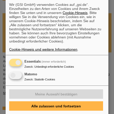
Maßnahmen für schnelle Wiederherstellung des
Wir (GSI GmbH) verwenden Cookies auf „gsi.de“.
Forschungsbetriebs
Einzelheiten zu den Arten von Cookies und ihrem Zweck
finden Sie unten und in unserem
Cookie-Hinweis
. Bitte
willigen Sie in die Verwendung von Cookies ein, wie in
unserem Cookie-Hinweis beschrieben, indem Sie auf
„Alle zulassen und fortsetzen“ klicken, um die
bestmögliche Nutzererfahrung auf unseren Webseiten zu
haben. Sie können auch Ihre bevorzugten Einstellungen
vornehmen oder Cookies ablehnen (mit Ausnahme
unbedingt erforderlicher Cookies).
Cookie-Hinweis und weitere Informationen
.
Nach dem Brandereignis bei GSI am 5. Februar 2026 hat sich der GSI-
Aufsichtsrat in einer außerordentlichen Sitzung am 13. Februar mit dem
Essentials
(immer erforderlich)
Lagebild befasst und Sofortmaßnahmen diskutiert und beschlossen. Fokus
Zweck
:
Unbedingt erforderliche Cookies
sind jetzt unmittelbar erforderliche Reparatur- und
Instandsetzungsmaßnahmen, alternative Lösungen für die Wiederherstellung
Matomo
des Forschungsbetriebes sowie die Inbetriebnahme von FAIR und
Zweck
:
Statistik-Cookies
Überbrückungsmöglichkeiten für Forschende, die kurzfristig auf
Experimentierbetrieb am Beschleuniger
Mehr »
Meine Auswahl bestätigen
Alle zulassen und fortsetzen
Nach Großbrand laufen die Schadensanalysen bei
GSI/FAIR