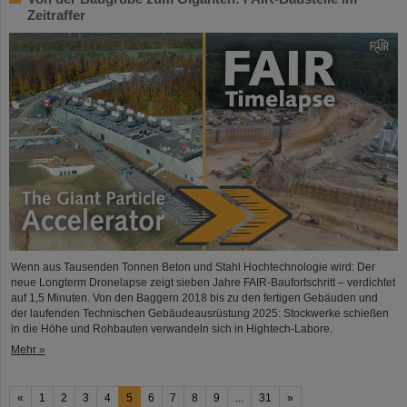
Zeitraffer
Wenn aus Tausenden Tonnen Beton und Stahl Hochtechnologie wird: Der
neue Longterm Dronelapse zeigt sieben Jahre FAIR-Baufortschritt – verdichtet
auf 1,5 Minuten. Von den Baggern 2018 bis zu den fertigen Gebäuden und
der laufenden Technischen Gebäudeausrüstung 2025: Stockwerke schießen
in die Höhe und Rohbauten verwandeln sich in Hightech-Labore.​
Mehr »
«
1
2
3
4
5
6
7
8
9
...
31
»