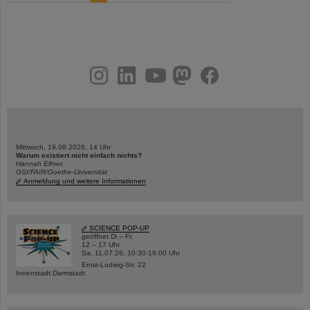
instagram
linkedin
youtube
helmholtz.social
facebook
Mittwoch, 19.08.2026, 14 Uhr
Warum existiert nicht einfach nichts?
Hannah Elfner,
GSI/FAIR/Goethe-Universität
Anmeldung und weitere Informationen
SCIENCE POP-UP
geöffnet Di – Fr,
12 – 17 Uhr
Sa, 11.07.26, 10:30-16:00 Uhr
Ernst-Ludwig-Str. 22
Innenstadt Darmstadt