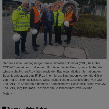
Der hessische Landtagsabgeordnete Sebastian Sommer (CDU) besuchte
GSI/FAIR gemeinsam mit seinem Büroleiter Daniel Georgi, um sich über die
wissenschaftlichen Aktivitäten sowie den Baufortschritt des internationalen
Beschleunigerzentrums FAIR zu informieren. Empfangen wurden die Gäste
von Prof. Dr. Thomas Nilsson, Wissenschaftlichem Geschäftsführer von GSI
und FAIR, Dr. Katharina Stummeyer, Administrativer Geschäftsführerin von GSI
und FAIR, Jörg Blaurock, Technischem Geschäftsführer von GSI und…
Mehr »
Trauer um Peter Mulser