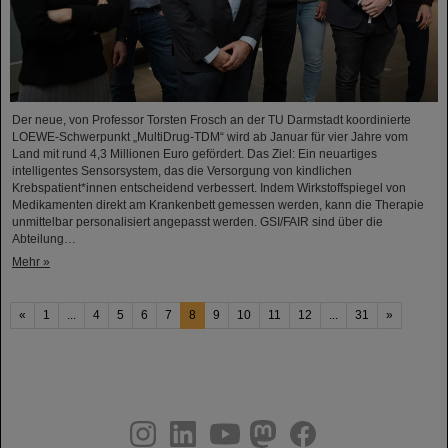
Der neue, von Professor Torsten Frosch an der TU Darmstadt koordinierte
LOEWE-Schwerpunkt „MultiDrug-TDM“ wird ab Januar für vier Jahre vom
Land mit rund 4,3 Millionen Euro gefördert. Das Ziel: Ein neuartiges
intelligentes Sensorsystem, das die Versorgung von kindlichen
Krebspatient*innen entscheidend verbessert. Indem Wirkstoffspiegel von
Medikamenten direkt am Krankenbett gemessen werden, kann die Therapie
unmittelbar personalisiert angepasst werden. GSI/FAIR sind über die
Abteilung…
Mehr »
«
1
...
4
5
6
7
8
9
10
11
12
...
31
»
instagram
linkedin
youtube
helmholtz.social
facebook