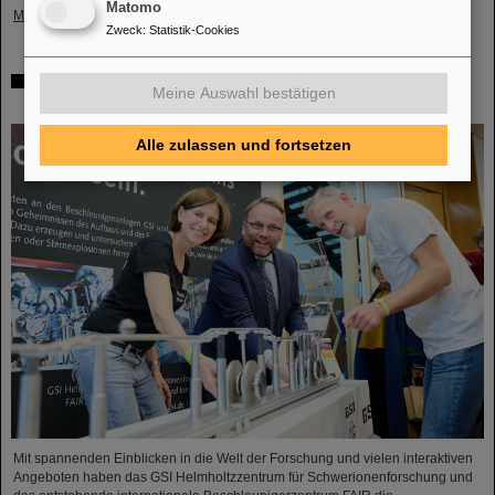
Matomo
Mehr »
Zweck
:
Statistik-Cookies
Tag der offenen Tür in der Hessischen Landesvertretung
Meine Auswahl bestätigen
in Berlin: GSI und FAIR ziehen positive Bilanz
Alle zulassen und fortsetzen
Mit spannenden Einblicken in die Welt der Forschung und vielen interaktiven
Angeboten haben das GSI Helmholtzzentrum für Schwerionenforschung und