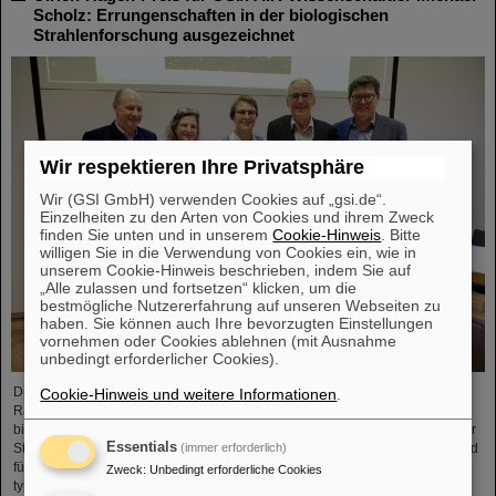
Scholz: Errungenschaften in der biologischen
Strahlenforschung ausgezeichnet
Wir respektieren Ihre Privatsphäre
Wir (GSI GmbH) verwenden Cookies auf „gsi.de“.
Einzelheiten zu den Arten von Cookies und ihrem Zweck
finden Sie unten und in unserem
Cookie-Hinweis
. Bitte
willigen Sie in die Verwendung von Cookies ein, wie in
unserem Cookie-Hinweis beschrieben, indem Sie auf
„Alle zulassen und fortsetzen“ klicken, um die
bestmögliche Nutzererfahrung auf unseren Webseiten zu
haben. Sie können auch Ihre bevorzugten Einstellungen
vornehmen oder Cookies ablehnen (mit Ausnahme
unbedingt erforderlicher Cookies).
Der GSI/FAIR-Wissenschaftler Privatdozent Dr. Michael Scholz wurde im
Cookie-Hinweis und weitere Informationen
.
Rahmen der diesjährigen Jahrestagung der Deutschen Gesellschaft für
biologische Strahlenforschung (DeGBS) in München für seine Beiträge in der
Essentials
(immer erforderlich)
Strahlenforschung mit dem Ulrich-Hagen-Preis ausgezeichnet. Der Preis wird
für herausragende Verdienste in der deutschen Strahlenforschung –
Zweck
:
Unbedingt erforderliche Cookies
typischerweise für ein Lebenswerk – vergeben.