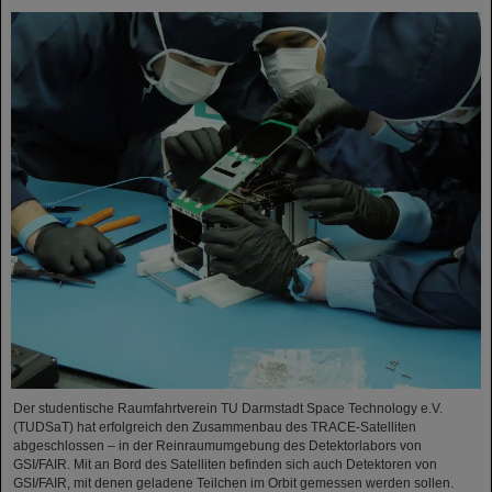
Der studentische Raumfahrtverein TU Darmstadt Space Technology e.V.
(TUDSaT) hat erfolgreich den Zusammenbau des TRACE-Satelliten
abgeschlossen – in der Reinraumumgebung des Detektorlabors von
GSI/FAIR. Mit an Bord des Satelliten befinden sich auch Detektoren von
GSI/FAIR, mit denen geladene Teilchen im Orbit gemessen werden sollen.