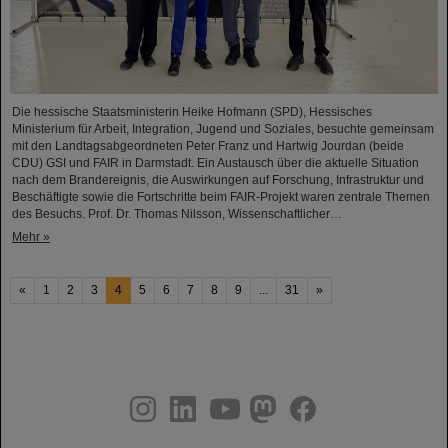
Die hessische Staatsministerin Heike Hofmann (SPD), Hessisches
Ministerium für Arbeit, Integration, Jugend und Soziales, besuchte gemeinsam
mit den Landtagsabgeordneten Peter Franz und Hartwig Jourdan (beide
CDU) GSI und FAIR in Darmstadt. Ein Austausch über die aktuelle Situation
nach dem Brandereignis, die Auswirkungen auf Forschung, Infrastruktur und
Beschäftigte sowie die Fortschritte beim FAIR-Projekt waren zentrale Themen
des Besuchs. Prof. Dr. Thomas Nilsson, Wissenschaftlicher…
Mehr »
«
1
2
3
4
5
6
7
8
9
...
31
»
instagram
linkedin
youtube
helmholtz.social
facebook