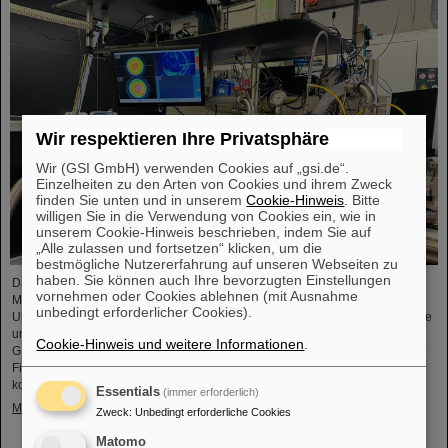
Wir respektieren Ihre Privatsphäre
Wir (GSI GmbH) verwenden Cookies auf „gsi.de“.
Einzelheiten zu den Arten von Cookies und ihrem Zweck
finden Sie unten und in unserem
Cookie-Hinweis
. Bitte
willigen Sie in die Verwendung von Cookies ein, wie in
unserem Cookie-Hinweis beschrieben, indem Sie auf
„Alle zulassen und fortsetzen“ klicken, um die
bestmögliche Nutzererfahrung auf unseren Webseiten zu
haben. Sie können auch Ihre bevorzugten Einstellungen
Das Projekt „Innovationspartnerschaft für Hochfluss-EUV-Strahlquellen in
vornehmen oder Cookies ablehnen (mit Ausnahme
Metrologie und Bildgebung (InnoEUV)” entwickelt lasergetriebene Extreme-
unbedingt erforderlicher Cookies).
Ultraviolett-(EUV)-Strahlquellen gezielt weiter für Anwendungen in Metrologie
und Bildgebung. Die Kooperation von Helmholtz Institut Jena (HI-Jena) und
Cookie-Hinweis und weitere Informationen
.
GSI Helmholtzzentrum für Schwerionenforschung in Darmstadt mit der Active
Fiber Systems GmbH (AFS) soll die Überführung in anwendungsnahe und
kommerzielle Anwendungen beschleunigen.
Essentials
(immer erforderlich)
Mehr »
Zweck
:
Unbedingt erforderliche Cookies
Matomo