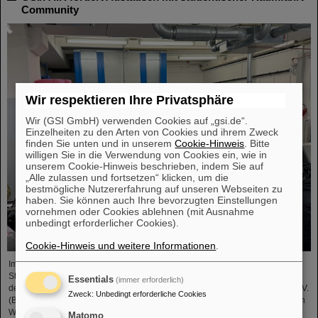
Community
Wir respektieren Ihre Privatsphäre
Wir (GSI GmbH) verwenden Cookies auf „gsi.de“.
Einzelheiten zu den Arten von Cookies und ihrem Zweck
finden Sie unten und in unserem
Cookie-Hinweis
. Bitte
willigen Sie in die Verwendung von Cookies ein, wie in
unserem Cookie-Hinweis beschrieben, indem Sie auf
„Alle zulassen und fortsetzen“ klicken, um die
bestmögliche Nutzererfahrung auf unseren Webseiten zu
haben. Sie können auch Ihre bevorzugten Einstellungen
vornehmen oder Cookies ablehnen (mit Ausnahme
unbedingt erforderlicher Cookies).
Cookie-Hinweis und weitere Informationen
.
Im Rahmen der BVSR-Konferenz 2026 begrüßte GSI/FAIR vor Kurzem 200
Studierende aus dem Bereich Raumfahrt und Ingenieurwissenschaften auf
Essentials
(immer erforderlich)
dem Campus in Darmstadt. Der Bundesverband studentischer Raumfahrt e. V.
Zweck
:
Unbedingt erforderliche Cookies
(BVSR) repräsentiert auf nationalem Level Studierendengruppen, die sich an
Weltraumprojekten beteiligen. Der Besuch bot spannende Einblicke in
Matomo