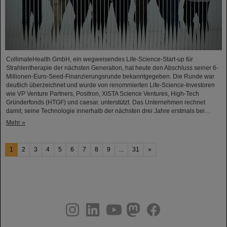
CollimateHealth GmbH, ein wegweisendes Life-Science-Start-up für
Strahlentherapie der nächsten Generation, hat heute den Abschluss seiner 6-
Millionen-Euro-Seed-Finanzierungsrunde bekanntgegeben. Die Runde war
deutlich überzeichnet und wurde von renommierten Life-Science-Investoren
wie VP Venture Partners, Positron, XISTA Science Ventures, High-Tech
Gründerfonds (HTGF) und caesar. unterstützt. Das Unternehmen rechnet
damit, seine Technologie innerhalb der nächsten drei Jahre erstmals bei…
Mehr »
1
2
3
4
5
6
7
8
9
...
31
»
instagram
linkedin
youtube
helmholtz.social
facebook