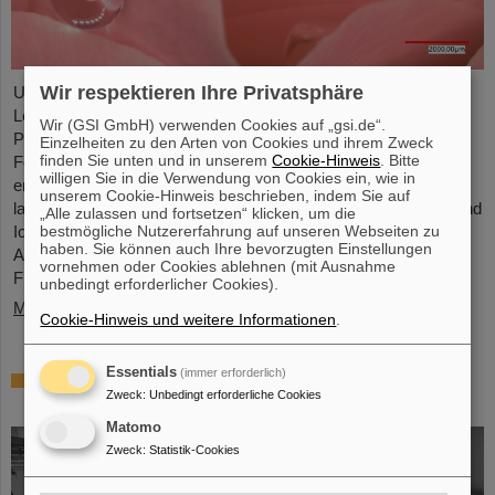
Wir respektieren Ihre Privatsphäre
Unter Führung von Professorin María Eugenia Toimil-Molares,
Leiterin der Abteilung Materialforschung von GSI/FAIR und
Wir (GSI GmbH) verwenden Cookies auf „gsi.de“.
Professorin an der Technischen Universität Darmstadt, hat ein
Einzelheiten zu den Arten von Cookies und ihrem Zweck
finden Sie unten und in unserem
Cookie-Hinweis
. Bitte
Forschungsteam neuartige Oberflächen aus Goldnanodrähten
willigen Sie in die Verwendung von Cookies ein, wie in
entwickelt, deren Benetzungsverhalten sich gezielt steuern
unserem Cookie-Hinweis beschrieben, indem Sie auf
lassen. Diese Materialien, hergestellt durch Elektrodeposition und
„Alle zulassen und fortsetzen“ klicken, um die
bestmögliche Nutzererfahrung auf unseren Webseiten zu
Ionenspur-Nanotechnologie, eröffnen neue Perspektiven für
haben. Sie können auch Ihre bevorzugten Einstellungen
Anwendungen in mikrofluidischen Geräten, im
vornehmen oder Cookies ablehnen (mit Ausnahme
Flüssigkeitstransport und in der…
unbedingt erforderlicher Cookies).
Mehr »
Cookie-Hinweis und weitere Informationen
.
Essentials
(immer erforderlich)
Von der Raumstation ins Forschungslabor:
Zweck
:
Unbedingt erforderliche Cookies
Astronauten zu Gast bei GSI und FAIR
Matomo
Zweck
:
Statistik-Cookies