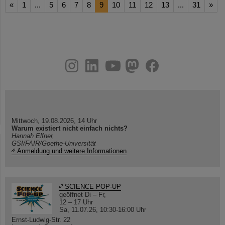
«
1
...
5
6
7
8
9
10
11
12
13
...
31
»
instagram
linkedin
youtube
helmholtz.social
facebook
Mittwoch, 19.08.2026, 14 Uhr
Warum existiert nicht einfach nichts?
Hannah Elfner,
GSI/FAIR/Goethe-Universität
Anmeldung und weitere Informationen
SCIENCE POP-UP
geöffnet Di – Fr,
12 – 17 Uhr
Sa, 11.07.26, 10:30-16:00 Uhr
Ernst-Ludwig-Str. 22