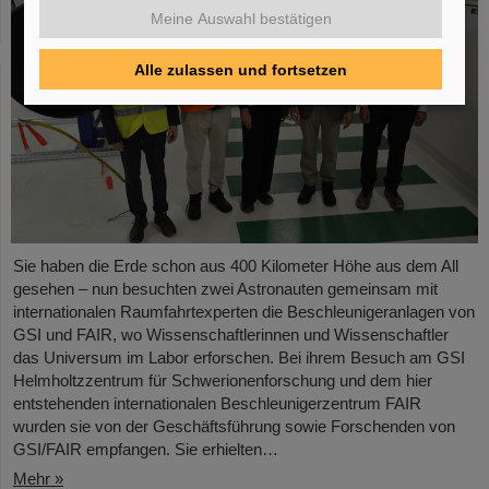
Meine Auswahl bestätigen
Alle zulassen und fortsetzen
Sie haben die Erde schon aus 400 Kilometer Höhe aus dem All
gesehen – nun besuchten zwei Astronauten gemeinsam mit
internationalen Raumfahrtexperten die Beschleunigeranlagen von
GSI und FAIR, wo Wissenschaftlerinnen und Wissenschaftler
das Universum im Labor erforschen. Bei ihrem Besuch am GSI
Helmholtzzentrum für Schwerionenforschung und dem hier
entstehenden internationalen Beschleunigerzentrum FAIR
wurden sie von der Geschäftsführung sowie Forschenden von
GSI/FAIR empfangen. Sie erhielten…
Mehr »