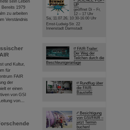
SCIENCE POP-
dmete sein Leben
UP
 Bereits 1979
geöffnet Di – Fr,
lm zu arbeiten
12 – 17 Uhr
Sa, 11.07.26, 10:30-16:00 Uhr
um Verständnis
Ernst-Ludwig-Str. 22
Innenstadt Darmstadt
essischer
FAIR-Trailer:
Der Weg der
FAIR
Teilchen durch die
Beschleunigeranlage
t und Kultur,
um für
zentrum FAIR
tung der
Rundflug über
die FAIR-
elt er einen
Baustelle
ktiven von GSI
 Leitung von…
Besichtigung
von GSI/FAIR –
jetzt Termin
 Forschende
buchen!