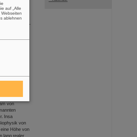
die
e auf „Alle
n Webseiten
/Deutschland)
es ablehnen
produktion und -
nigerzentrum
xperimente
-
 auf das
eam von
emannten
. Insa
Biophysik von
 eine Höhe von
 lang realer