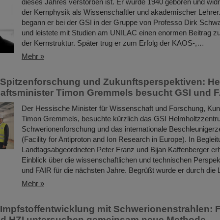
dieses Jahres verstorben ist. Er wurde 1940 geboren und wi
der Kernphysik als Wissenschaftler und akademischer Lehrer.
begann er bei der GSI in der Gruppe von Professo Dirk Schwa
und leistete mit Studien am UNILAC einen enormen Beitrag z
der Kernstruktur. Später trug er zum Erfolg der KAOS-,…
Mehr »
n Spitzenforschung und Zukunftsperspektiven: H
aftsminister Timon Gremmels besucht GSI und 
Der Hessische Minister für Wissenschaft und Forschung, Kuns
Timon Gremmels, besuchte kürzlich das GSI Helmholtzzentr
Schwerionenforschung und das internationale Beschleuniger
(Facility for Antiproton and Ion Research in Europe). In Beglei
Landtagsabgeordneten Peter Franz und Bijan Kaffenberger erhi
Einblick über die wissenschaftlichen und technischen Perspe
und FAIR für die nächsten Jahre. Begrüßt wurde er durch die
Mehr »
 Impfstoffentwicklung mit Schwerionenstrahlen:
nd HZI untersuchen gemeinsam neue Methode