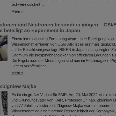
Schwerelosigkeit…
Mehr »
rotonen und Neutronen besonders mögen – GSI/F
 beteiligt an Experiment in Japan
Einem internationalen Forschungsteam unter Beteiligung von
Wissenschaftler*innen von GSI/FAIR ist es erstmals geglückt
an der Beschleunigeranlage RIKEN in Japan in angeregten Z
Cadmium die Isospinabhängigkeit von effektiven Ladungen zu
Die Ergebnisse der Messungen sind nun im Fachmagazin Ph
Letters veröffentlicht.
Mehr »
Zbigniew Majka
Es ist ein großer Verlust für FAIR. Am 20. Mai 2024 ist ein tre
und Gründungsvater von FAIR, Professor Dr. hab. Zbigniew Ma
von 77 Jahren verstorben. Zbigniew Majka war ein renommier
Wissenschaftler, eine führende Persönlichkeit der Kernphysik,