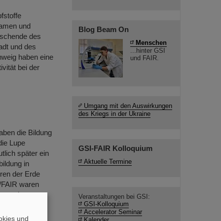
fstoffe
samen und
Blog Beam On
orschende des
Menschen
adt und des
...hinter GSI
hweig haben eine
und FAIR.
vität bei der
Umgang mit den Auswirkungen
des Kriegs in der Ukraine
ben die Bildung
die Lupe
GSI-FAIR Kolloquium
lich später ein
Aktuelle Termine
bildung in
ren der Erde
I/FAIR waren
journal…
Veranstaltungen bei GSI:
GSI-Kolloquium
Accelerator Seminar
okies und
Kalender