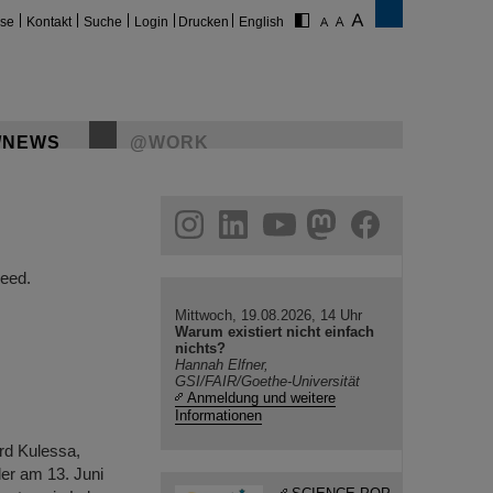
ise
Kontakt
Suche
Login
Drucken
English
/NEWS
@WORK
gram
linkedin
youtube
helmholtz.social
facebook
eed.
Mittwoch, 19.08.2026, 14 Uhr
Warum existiert nicht einfach
nichts?
Hannah Elfner,
GSI/FAIR/Goethe-Universität
Anmeldung und weitere
Informationen
rd Kulessa,
der am 13. Juni