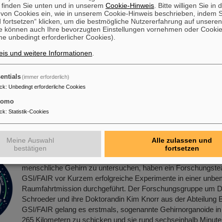
 finden Sie unten und in unserem
Cookie-Hinweis
. Bitte willigen Sie in 
Preis für Dr. Anna Alicke
on Cookies ein, wie in unserem Cookie-Hinweis beschrieben, indem Si
 fortsetzen“ klicken, um die bestmögliche Nutzererfahrung auf unsere
Der PANDA-PhD-Preis 2023 wurde an Anna Alicke (FZ Jülich
e können auch Ihre bevorzugten Einstellungen vornehmen oder Cooki
e unbedingt erforderlicher Cookies).
vergeben. In ihrer Dissertation untersuchte sie die Hyperonen
reaktionen innerhalb des PANDA-Detektors, der am Beschleu
is und weitere Informationen
.
FAIR gebaut wird.
Mehr »
entials
(immer erforderlich)
ck
:
Unbedingt erforderliche Cookies
tomo
ck
:
Statistik-Cookies
t sich das Gehirn im Weltraum? – Erfolgreiche E
AIR-Wissenschaftler*innen auf unbemanntem DLR
sraketenflug MAPHEUS-14
Meine Auswahl
Alle zulassen und
bestätigen
fortsetzen
Um den Einfluss von Schwerelosigkeit und Weltraumstrahlung
menschliche Gehirn zu untersuchen, haben ein Forschungst
GSI/FAIR vor Kurzem erfolgreiche Experimente in einer unb
Raumfahrtmission durchgeführt. Der Forschungsgruppe um Dr
Schroeder und ihre Doktorandin Kim Knorr aus der Abteilung 
GSI/FAIR gelang es erstmals, sogenannte Gehirnorganoide in
265 Kilometern zu schicken und sie rund sechseinhalb Minuten