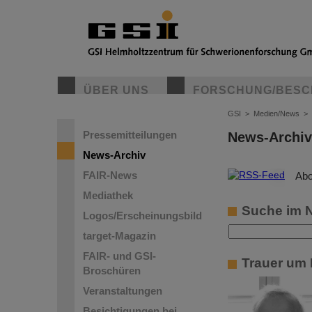
ÜBER UNS
FORSCHUNG/BESC
GSI
>
Medien/News
>
Pressemitteilungen
News-Archiv
News-Archiv
FAIR-News
©
Abo
Mediathek
Suche im 
Logos/Erscheinungsbild
target-Magazin
FAIR- und GSI-
Trauer um 
Broschüren
Veranstaltungen
Besichtigungen bei