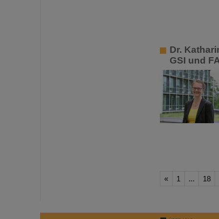
Dr. Kathar
GSI und F
«
1
...
18