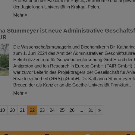
Professor an der Fakultät für Physik, Astronomie und angewan
der Jagiellonen-Universität in Krakau, Polen.
Mehr »
ina Stummeyer ist neue Administrative Geschäfts
AIR
Die Wissenschaftsmanagerin und Biochemikerin Dr. Kathari
zum 1. Juni 2024 das Amt der Administrativen Geschäftsführe
Helmholtzzentrum für Schwerionenforschung GmbH und der Fa
Antiproton and Ion Research in Europe GmbH (FAIR GmbH)
war zuvor Leiterin des Projektträgers der Gesellschaft für Anl
Reaktorsicherheit (GRS) gGmbH. Dr. Katharina Stummeyer folg
Breuer, der als Kanzler an die Goethe-Universität Frankfurt…
Mehr »
19
20
21
22
23
24
25
26
...
31
»