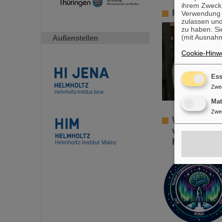
ihrem Zweck
PANDA-PhD-
Verwendung v
zulassen und
zu haben. Si
(mit Ausnahm
Außenstellen
Cookie-Hinwe
Ess
Zwe
Ma
Zwe
Wie verhäl
von GSI/F
Forschung