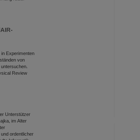
AIR-
, in Experimenten
uständen von
 untersuchen.
ysical Review
uer Unterstützer
jka, im Alter
ter
 und ordentlicher