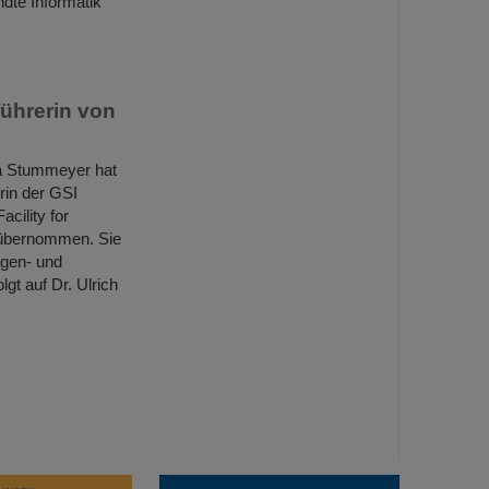
dte Informatik
führerin von
na Stummeyer hat
rin der GSI
cility for
 übernommen. Sie
agen- und
t auf Dr. Ulrich