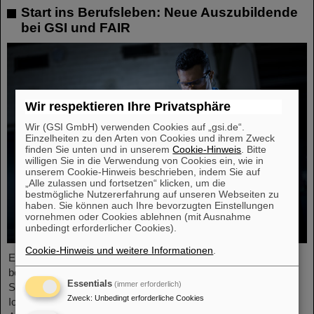
Start ins Berufsleben: Neue Auszubildende
bei GSI und FAIR
Wir respektieren Ihre Privatsphäre
Wir (GSI GmbH) verwenden Cookies auf „gsi.de“.
Einzelheiten zu den Arten von Cookies und ihrem Zweck
finden Sie unten und in unserem
Cookie-Hinweis
. Bitte
willigen Sie in die Verwendung von Cookies ein, wie in
unserem Cookie-Hinweis beschrieben, indem Sie auf
„Alle zulassen und fortsetzen“ klicken, um die
bestmögliche Nutzererfahrung auf unseren Webseiten zu
haben. Sie können auch Ihre bevorzugten Einstellungen
vornehmen oder Cookies ablehnen (mit Ausnahme
unbedingt erforderlicher Cookies).
Cookie-Hinweis und weitere Informationen
.
Ende August 2024 starteten zwölf junge Menschen in ihre
berufliche Zukunft am GSI Helmholtzzentrum für
Essentials
(immer erforderlich)
Schwerionenforschung und bei FAIR (Facility for Antiproton and
Zweck
:
Unbedingt erforderliche Cookies
Ion Research). Sie verteilen sich auf sechs verschiedene