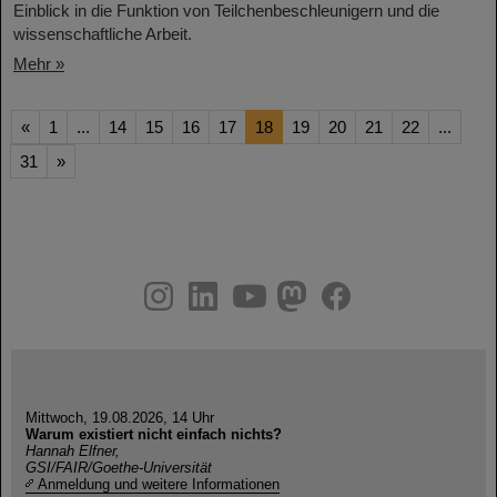
Einblick in die Funktion von Teilchenbeschleunigern und die
wissenschaftliche Arbeit.
Mehr »
«
1
...
14
15
16
17
18
19
20
21
22
...
31
»
instagram
linkedin
youtube
helmholtz.social
facebook
Mittwoch, 19.08.2026, 14 Uhr
Warum existiert nicht einfach nichts?
Hannah Elfner,
GSI/FAIR/Goethe-Universität
Anmeldung und weitere Informationen