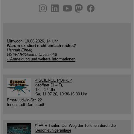
instagram
linkedin
youtube
helmholtz.social
facebook
Mittwoch, 19.08.2026, 14 Uhr
Warum existiert nicht einfach nichts?
Hannah Elfner,
GSI/FAIR/Goethe-Universität
Anmeldung und weitere Informationen
SCIENCE POP-UP
geöffnet Di – Fr,
12 – 17 Uhr
Sa, 11.07.26, 10:30-16:00 Uhr
Ernst-Ludwig-Str. 22
Innenstadt Darmstadt
FAIR-Trailer: Der Weg der Teilchen durch die
Beschleunigeranlage