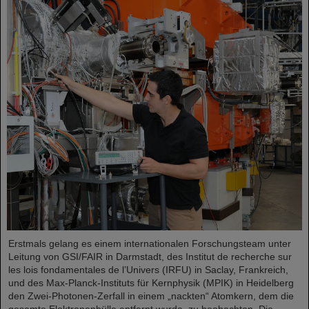
Erstmals gelang es einem internationalen Forschungsteam unter
Leitung von GSI/FAIR in Darmstadt, des Institut de recherche sur
les lois fondamentales de l’Univers (IRFU) in Saclay, Frankreich,
und des Max-Planck-Instituts für Kernphysik (MPIK) in Heidelberg
den Zwei-Photonen-Zerfall in einem „nackten“ Atomkern, dem die