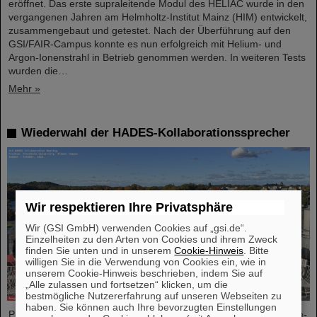
eröffnet. Das erste supraleitende Modul des HELIAC wurde in den
vergangenen Jahren am Helmholtz-Institut Mainz (HIM) entwickelt,
zusammengebaut und getestet. Nach der Überführung auf den
GSI/FAIR-Campus konnte es nun erfolgreich mit Helium- und
Argon-Ionenstrahl in Betrieb genommen werden. In weiteren Tests
wurden die…
Mehr »
Wiederwahl der HADES-Kollaborationssprecher
Wir respektieren Ihre Privatsphäre
Wir (GSI GmbH) verwenden Cookies auf „gsi.de“.
Einzelheiten zu den Arten von Cookies und ihrem Zweck
finden Sie unten und in unserem
Cookie-Hinweis
. Bitte
willigen Sie in die Verwendung von Cookies ein, wie in
unserem Cookie-Hinweis beschrieben, indem Sie auf
„Alle zulassen und fortsetzen“ klicken, um die
bestmögliche Nutzererfahrung auf unseren Webseiten zu
haben. Sie können auch Ihre bevorzugten Einstellungen
Professor Joachim Stroth (GSI und Institut für Kernphysik, Goethe-