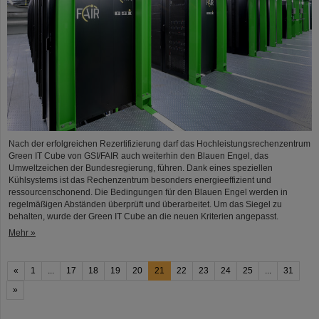
Nach der erfolgreichen Rezertifizierung darf das Hochleistungsrechenzentrum
Green IT Cube von GSI/FAIR auch weiterhin den Blauen Engel, das
Umweltzeichen der Bundesregierung, führen. Dank eines speziellen
Kühlsystems ist das Rechenzentrum besonders energieeffizient und
ressourcenschonend. Die Bedingungen für den Blauen Engel werden in
regelmäßigen Abständen überprüft und überarbeitet. Um das Siegel zu
behalten, wurde der Green IT Cube an die neuen Kriterien angepasst.
Mehr »
«
1
...
17
18
19
20
21
22
23
24
25
...
31
»