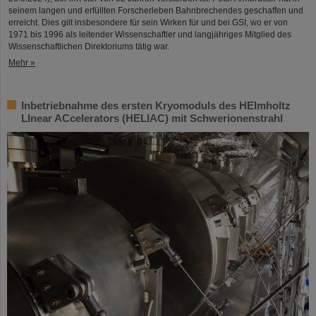
seinem langen und erfüllten Forscherleben Bahnbrechendes geschaffen und
erreicht. Dies gilt insbesondere für sein Wirken für und bei GSI, wo er von
1971 bis 1996 als leitender Wissenschaftler und langjähriges Mitglied des
Wissenschaftlichen Direktoriums tätig war.
Mehr »
Inbetriebnahme des ersten Kryomoduls des HElmholtz
LInear ACcelerators (HELIAC) mit Schwerionenstrahl