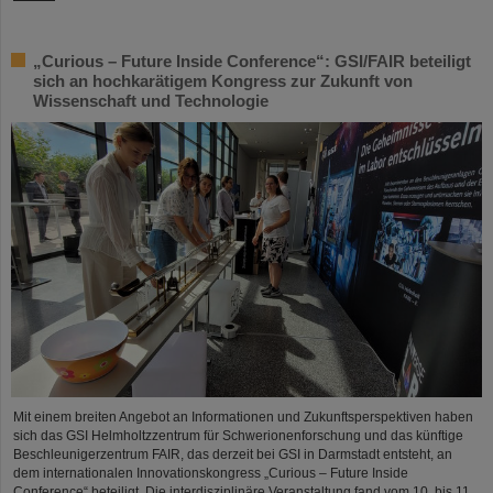
„Curious – Future Inside Conference“: GSI/FAIR beteiligt
sich an hochkarätigem Kongress zur Zukunft von
Wissenschaft und Technologie
Mit einem breiten Angebot an Informationen und Zukunftsperspektiven haben
sich das GSI Helmholtzzentrum für Schwerionenforschung und das künftige
Beschleunigerzentrum FAIR, das derzeit bei GSI in Darmstadt entsteht, an
dem internationalen Innovationskongress „Curious – Future Inside
Conference“ beteiligt. Die interdisziplinäre Veranstaltung fand vom 10. bis 11.