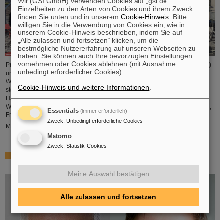
Wir (GSI GmbH) verwenden Cookies auf „gsi.de“.
Einzelheiten zu den Arten von Cookies und ihrem Zweck
finden Sie unten und in unserem
Cookie-Hinweis
. Bitte
willigen Sie in die Verwendung von Cookies ein, wie in
unserem Cookie-Hinweis beschrieben, indem Sie auf
„Alle zulassen und fortsetzen“ klicken, um die
bestmögliche Nutzererfahrung auf unseren Webseiten zu
haben. Sie können auch Ihre bevorzugten Einstellungen
vornehmen oder Cookies ablehnen (mit Ausnahme
Professor Joachim Stroth (GSI und Institut für Kernphysik, Goethe-Universität)
unbedingt erforderlicher Cookies).
und Dr. Pavel Tlusty (Institut für Kernphysik, Tschechische Akademie der
Wissenschaften) wurden als HADES-Kollaborationssprecher und
Cookie-Hinweis und weitere Informationen
.
stellvertretender Sprecher für die nächste Amtszeit von drei Jahren gewählt.
HADES ist eine internationale Kollaboration, an der fast 150
Wissenschaftler*innen aus Deutschland, der Tschechischen Republik, Polen,
Essentials
(immer erforderlich)
Frankreich, Schweden, Portugal und Zypern beteiligt sind.
Zweck
:
Unbedingt erforderliche Cookies
Mehr »
Matomo
Zweck
:
Statistik-Cookies
Zwei GSI/FAIR-Themen unter den Finalisten bei „Falling
Walls“
Meine Auswahl bestätigen
Alle zulassen und fortsetzen