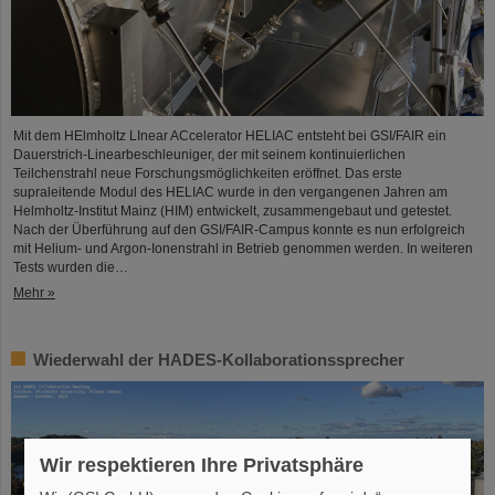
Mit dem HElmholtz LInear ACcelerator HELIAC entsteht bei GSI/FAIR ein
Dauerstrich-Linearbeschleuniger, der mit seinem kontinuierlichen
Teilchenstrahl neue Forschungsmöglichkeiten eröffnet. Das erste
supraleitende Modul des HELIAC wurde in den vergangenen Jahren am
Helmholtz-Institut Mainz (HIM) entwickelt, zusammengebaut und getestet.
Nach der Überführung auf den GSI/FAIR-Campus konnte es nun erfolgreich
mit Helium- und Argon-Ionenstrahl in Betrieb genommen werden. In weiteren
Tests wurden die…
Mehr »
Wiederwahl der HADES-Kollaborationssprecher
Wir respektieren Ihre Privatsphäre