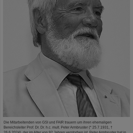
Die Mitarbeitenden von GSI und FAIR trauern um ihren ehemaligen
Bereichsleiter Prof. Dr. Dr. h.c. mult. Peter Armbruster (* 25.7.1931, †
26.6.2024), der im Alter von 92 Jahren verstorben ist. Peter Armbruster hat in