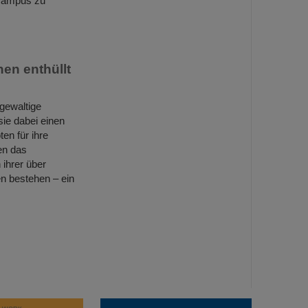
Campus zu
nen enthüllt
 gewaltige
sie dabei einen
ten für ihre
en das
 ihrer über
en bestehen – ein