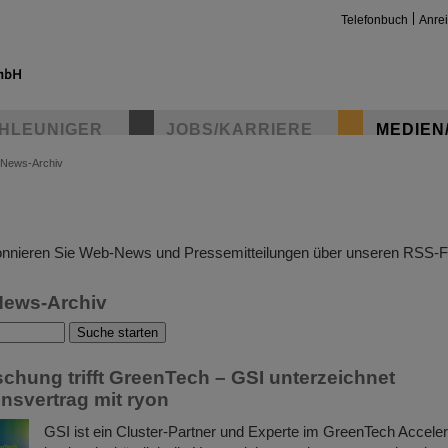
Telefonbuch
Anre
HLEUNIGER
JOBS/KARRIERE
MEDIEN
News-Archiv
insta
nnieren Sie Web-News und Pressemitteilungen über unseren RSS-F
News-Archiv
schung trifft GreenTech – GSI unterzeichnet
nsvertrag mit ryon
GSI ist ein Cluster-Partner und Experte im GreenTech Acceler