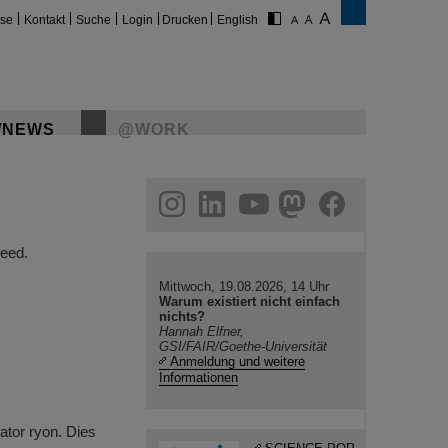
ise
Kontakt
Suche
Login
Drucken
English
/NEWS
@WORK
gram
linkedin
youtube
helmholtz.social
facebook
eed.
Mittwoch, 19.08.2026, 14 Uhr
Warum existiert nicht einfach
nichts?
Hannah Elfner,
GSI/FAIR/Goethe-Universität
Anmeldung und weitere
Informationen
ator ryon. Dies