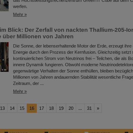
das Höchstleistungsrechenzentrum Green IT Cube auf dem 
werfen.
Mehr »
im Blick: Der Zerfall von nackten Thallium-205-Io
 über Millionen von Jahren
Die Sonne, der lebenserhaltende Motor der Erde, erzeugt ihre
Energie durch den Prozess der Kernfusion. Gleichzeitig setzt 
kontinuierlichen Strom von Neutrinos frei – Teilchen, die als Bo
innere Dynamik fungieren. Obwohl moderne Neutrinodetektor
gegenwärtige Verhalten der Sonne enthüllen, bleiben bezüglich
Millionen von Jahren andauernden Stabilität wesentliche Frag
Zeitraum, der ...
Mehr »
13
14
15
16
17
18
19
20
...
31
»