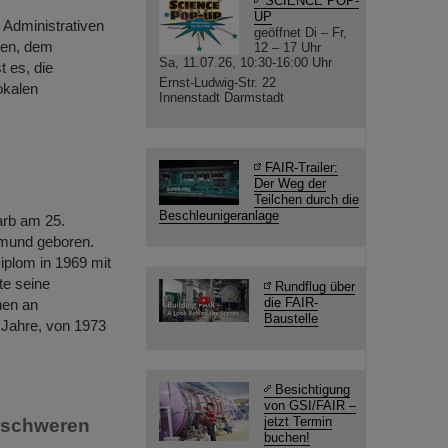
SCIENCE POP-
UP
 Administrativen
geöffnet Di – Fr,
gen, dem
12 – 17 Uhr
Sa, 11.07.26, 10:30-16:00 Uhr
t es, die
Ernst-Ludwig-Str. 22
okalen
Innenstadt Darmstadt
FAIR-Trailer:
Der Weg der
Teilchen durch die
Beschleunigeranlage
arb am 25.
tmund geboren.
iplom in 1969 mit
te seine
Rundflug über
die FAIR-
nen an
Baustelle
 Jahre, von 1973
Besichtigung
von GSI/FAIR –
jetzt Termin
erschweren
buchen!