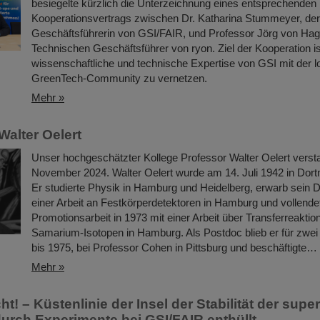
besiegelte kürzlich die Unterzeichnung eines entsprechenden
Kooperationsvertrags zwischen Dr. Katharina Stummeyer, der
Geschäftsführerin von GSI/FAIR, und Professor Jörg von Ha
Technischen Geschäftsführer von ryon. Ziel der Kooperation is
wissenschaftliche und technische Expertise von GSI mit der l
GreenTech-Community zu vernetzen.
Mehr »
Walter Oelert
Unser hochgeschätzter Kollege Professor Walter Oelert verst
November 2024. Walter Oelert wurde am 14. Juli 1942 in Dor
Er studierte Physik in Hamburg und Heidelberg, erwarb sein D
einer Arbeit an Festkörperdetektoren in Hamburg und vollende
Promotionsarbeit in 1973 mit einer Arbeit über Transferreaktio
Samarium-Isotopen in Hamburg. Als Postdoc blieb er für zwei
bis 1975, bei Professor Cohen in Pittsburg und beschäftigte…
Mehr »
ht! – Küstenlinie der Insel der Stabilität der sup
urch Experimente bei GSI/FAIR enthüllt