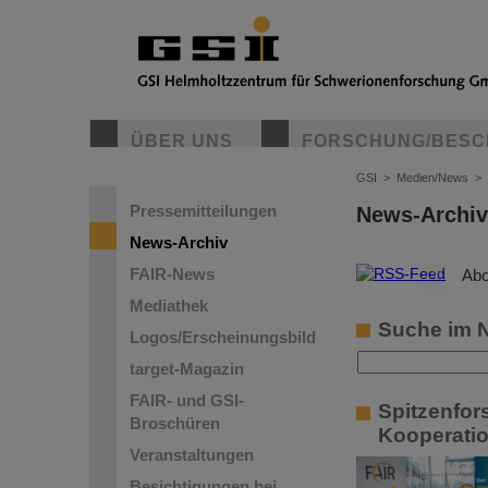
ÜBER UNS
FORSCHUNG/BESC
GSI
>
Medien/News
>
Pressemitteilungen
News-Archiv
News-Archiv
FAIR-News
©
Abo
Mediathek
Suche im 
Logos/Erscheinungsbild
target-Magazin
FAIR- und GSI-
Spitzenfor
Broschüren
Kooperatio
Veranstaltungen
Besichtigungen bei