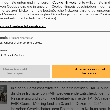
 finden Sie unten und in unserem
zellulärer…
Cookie-Hinweis
. Bitte willigen Sie in 
on Cookies ein, wie in unserem Cookie-Hinweis beschrieben, indem Si
Mehr »
 fortsetzen“ klicken, um die bestmögliche Nutzererfahrung auf unsere
e können auch Ihre bevorzugten Einstellungen vornehmen oder Cooki
e unbedingt erforderlicher Cookies).
he „Wissenschaft für Alle“ blickt ins Weltall
is und weitere Informationen
.
Auch im ersten Halbjahr 2025 werden die Vorträge der Reihe 
Alle“ von GSI und FAIR im Hybridformat fortgesetzt. Ein Foku
entials
(immer erforderlich)
Programms liegt auf dem Blick in unseren Kosmos. Interessi
ck
:
Unbedingt erforderliche Cookies
entweder nach Voranmeldung an der Präsenzveranstaltung im
GSI/FAIR teilnehmen oder sich mit einem internetfähigen Gerä
tomo
beispielsweise einem Laptop, Mobiltelefon oder Tablet über ein
ck
:
Statistik-Cookies
die Übertragung der Veranstaltung per Videokonferenz…
Mehr »
Meine Auswahl
Alle zulassen und
bestätigen
fortsetzen
de Entscheidungen der FAIR-Gesellschafter
In einer äußerst konstruktiven und zielführenden FAIR-Counci
die Gesellschafter von FAIR wegweisende Entscheidungen für
Realisierung und zukünftige Inbetriebnahme der FAIR-Anlage 
FAIR-Council Meeting fand am 3. und 4. Dezember 2024 erst
indischen Gesellschafter, dem Bose-Institut in Kalkutta statt. In