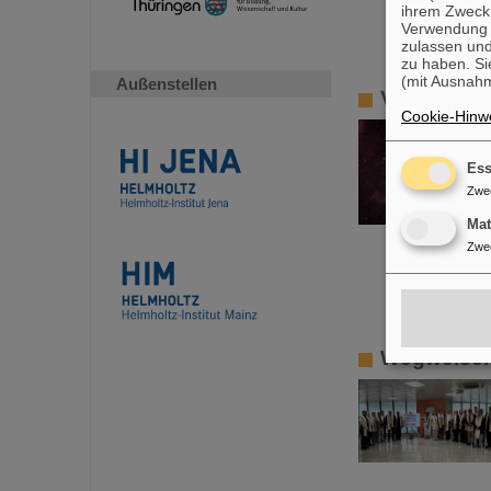
ihrem Zweck
Verwendung v
zulassen und
zu haben. Si
(mit Ausnahm
Außenstellen
Vortragsrei
Cookie-Hinwe
Ess
Zwe
Ma
Zwe
Wegweisen