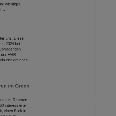
nd wichtiger
il…
nter uns. Diese
res 2024 bei
ervorragenden
 der FAIR-
ein erfolgreiches
ren im Green
esuch im Rahmen
0 interessierte
, einen Blick in