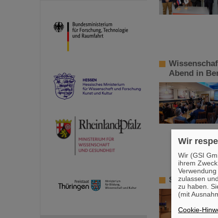
Wissenschaft
Abend in Ber
Wir respe
Wir (GSI Gmb
ihrem Zweck
Verwendung v
zulassen und
SPARC-Promo
zu haben. Si
(mit Ausnahm
Cookie-Hinwe