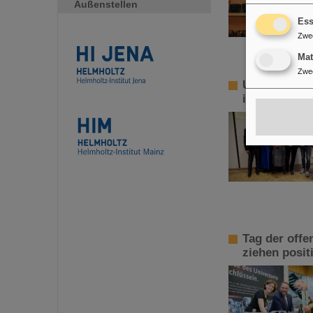
Außenstellen
Ess
Zwe
Ma
Zwe
Ulrich-Hagen
in der biolo
Tag der offe
ziehen posit