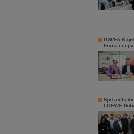
GSI/FAIR geh
Forschungsin
Spitzentechn
LOEWE-Schwe