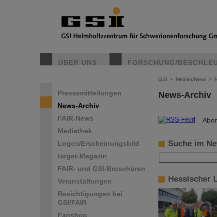
ÜBER UNS
FORSCHUNG/BESCHLE
GSI
>
Medien/News
>
Pressemitteilungen
News-Archiv
News-Archiv
FAIR-News
©
Abon
Mediathek
Suche im Ne
Logos/Erscheinungsbild
target-Magazin
FAIR- und GSI-Broschüren
Hessischer 
Veranstaltungen
Besichtigungen bei
GSI/FAIR
Fanshop