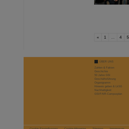
«
1
...
4
5
ÜBER UNS
Zahlen & Fakten
Geschichte
50 Jahre GSI
Geschäftsführung
Organigramm
Hinweis geben & LkSG
Nachhaltigkeit
GSI/FAIR-Campusplan
Cookie Einstellungen
Cookie-Hinweise
Sitemap
Impressum