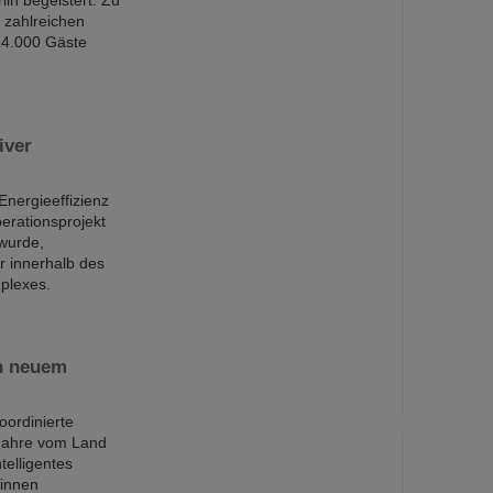
in begeistert. Zu
 zahlreichen
14.000 Gäste
iver
nergieeffizienz
erationsprojekt
 wurde,
ur innerhalb des
plexes.
an neuem
oordinierte
Jahre vom Land
telligentes
*innen