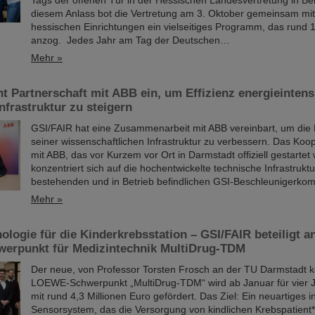
Tags der offenen Tür in der Hessischen Landesvertretung in Berl
diesem Anlass bot die Vertretung am 3. Oktober gemeinsam mit
hessischen Einrichtungen ein vielseitiges Programm, das rund 
anzog. Jedes Jahr am Tag der Deutschen…
Mehr »
t Partnerschaft mit ABB ein, um Effizienz energieintens
frastruktur zu steigern
GSI/FAIR hat eine Zusammenarbeit mit ABB vereinbart, um die E
seiner wissenschaftlichen Infrastruktur zu verbessern. Das Koop
mit ABB, das vor Kurzem vor Ort in Darmstadt offiziell gestartet
konzentriert sich auf die hochentwickelte technische Infrastrukt
bestehenden und in Betrieb befindlichen GSI-Beschleunigerkom
Mehr »
ologie für die Kinderkrebsstation – GSI/FAIR beteiligt 
rpunkt für Medizintechnik MultiDrug-TDM
Der neue, von Professor Torsten Frosch an der TU Darmstadt k
LOEWE-Schwerpunkt „MultiDrug-TDM“ wird ab Januar für vier 
mit rund 4,3 Millionen Euro gefördert. Das Ziel: Ein neuartiges in
Sensorsystem, das die Versorgung von kindlichen Krebspatient