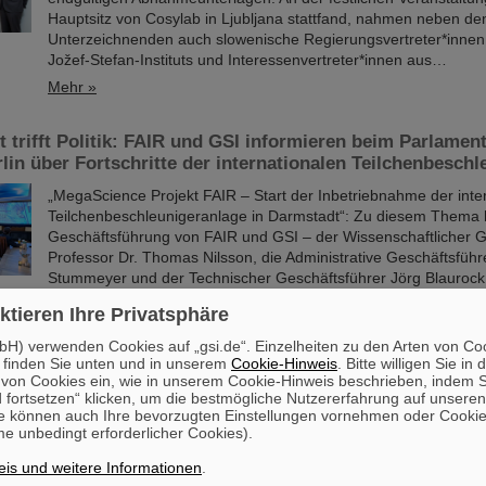
Hauptsitz von Cosylab in Ljubljana stattfand, nahmen neben de
Unterzeichnenden auch slowenische Regierungsvertreter*inne
Jožef-Stefan-Instituts und Interessenvertreter*innen aus…
Mehr »
 trifft Politik: FAIR und GSI informieren beim Parlamen
lin über Fortschritte der internationalen Teilchenbesch
„MegaScience Projekt FAIR – Start der Inbetriebnahme der inte
Teilchenbeschleunigeranlage in Darmstadt“: Zu diesem Thema h
Geschäftsführung von FAIR und GSI – der Wissenschaftlicher G
Professor Dr. Thomas Nilsson, die Administrative Geschäftsführe
Stummeyer und der Technischer Geschäftsführer Jörg Blaurock
Parlamentarischen Abend in Berlin eingeladen. Die Veranstaltun
ktieren Ihre Privatsphäre
Schirmherrschaft von Dr. Michael Meister,…
H) verwenden Cookies auf „gsi.de“. Einzelheiten zu den Arten von Co
Mehr »
 finden Sie unten und in unserem
Cookie-Hinweis
. Bitte willigen Sie in 
on Cookies ein, wie in unserem Cookie-Hinweis beschrieben, indem Si
 fortsetzen“ klicken, um die bestmögliche Nutzererfahrung auf unsere
tionspreis für Dr. Guy Leckenby
e können auch Ihre bevorzugten Einstellungen vornehmen oder Cooki
e unbedingt erforderlicher Cookies).
Den diesjährigen SPARC-Promotionspreis erhielt Dr. Guy Lecke
Dissertation mit dem Titel „Exotische Zerfallsmessungen am ex
is und weitere Informationen
.
Speicherring für Neutroneneinfangprozesse”. Die Preisübergab