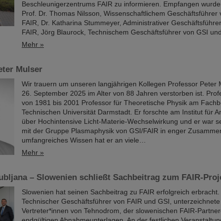
Beschleunigerzentrums FAIR zu informieren. Empfangen wurde
Prof. Dr. Thomas Nilsson, Wissenschaftlichem Geschäftsführer
FAIR, Dr. Katharina Stummeyer, Administrativer Geschäftsführe
FAIR, Jörg Blaurock, Technischem Geschäftsführer von GSI u
Mehr »
eter Mulser
Wir trauern um unseren langjährigen Kollegen Professor Peter 
26. September 2025 im Alter von 88 Jahren verstorben ist. Pro
von 1981 bis 2001 Professor für Theoretische Physik am Fachb
Technischen Universität Darmstadt. Er forschte am Institut für
über Hochintensive Licht-Materie-Wechselwirkung und er war s
mit der Gruppe Plasmaphysik von GSI/FAIR in enger Zusammen
umfangreiches Wissen hat er an viele…
Mehr »
jubljana – Slowenien schließt Sachbeitrag zum FAIR-Proj
Slowenien hat seinen Sachbeitrag zu FAIR erfolgreich erbracht.
Technischer Geschäftsführer von FAIR und GSI, unterzeichnet
Vertreter*innen von Tehnodrom, der slowenischen FAIR-Partnero
endgültigen Abnahmeunterlagen. An der festlichen Veranstaltun