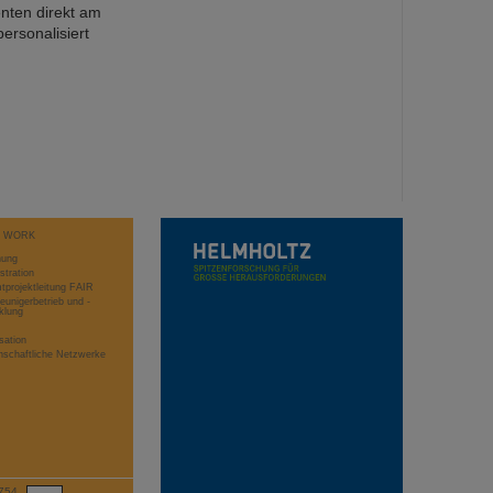
nten direkt am
ersonalisiert
T WORK
hung
stration
projektleitung FAIR
eunigerbetrieb und -
klung
sation
schaftliche Netzwerke
754