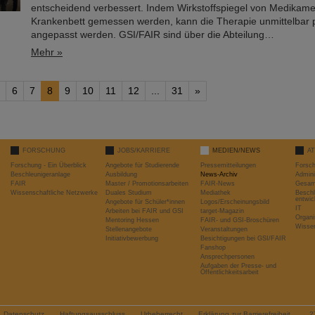
entscheidend verbessert. Indem Wirkstoffspiegel von Medikame
Krankenbett gemessen werden, kann die Therapie unmittelbar p
angepasst werden. GSI/FAIR sind über die Abteilung…
Mehr »
6
7
8
9
10
11
12
...
31
»
FORSCHUNG
JOBS/KARRIERE
MEDIEN/NEWS
A
Forschung - Ein Überblick
Angebote für Studierende
Pressemitteilungen
Forsc
Beschleunigeranlage
Ausbildung
News-Archiv
Admini
FAIR
Master / Promotionsarbeiten
FAIR-News
Gesamt
Wissenschaftliche Netzwerke
Duales Studium
Mediathek
Beschl
entwic
Angebote für Schüler*innen
Logos/Erscheinungsbild
IT
Arbeiten bei FAIR und GSI
target-Magazin
Organi
Mentoring Hessen
FAIR- und GSI-Broschüren
Wissen
Stellenangebote
Veranstaltungen
Initiativbewerbung
Besichtigungen bei GSI/FAIR
Fanshop
Ansprechpersonen
Aufgaben der Presse- und
Öffentlichkeitsarbeit
Datenschutz
Haftungsausschluss
Urheberrecht
Erklärung zur Barrierefreiheit
2