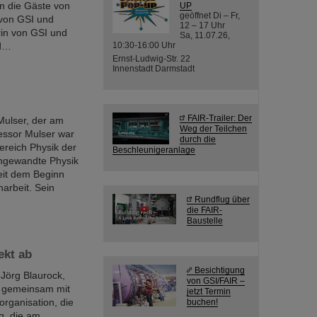
n die Gäste von
UP
geöffnet Di – Fr,
 von GSI und
12 – 17 Uhr
rin von GSI und
Sa, 11.07.26,
nd…
10:30-16:00 Uhr
Ernst-Ludwig-Str. 22
Innenstadt Darmstadt
FAIR-Trailer: Der
Mulser, der am
Weg der Teilchen
fessor Mulser war
durch die
ereich Physik der
Beschleunigeranlage
 Angewandte Physik
eit dem Beginn
arbeit. Sein
Rundflug über
die FAIR-
Baustelle
ekt ab
Besichtigung
 Jörg Blaurock,
von GSI/FAIR –
e gemeinsam mit
jetzt Termin
rganisation, die
buchen!
g, die am