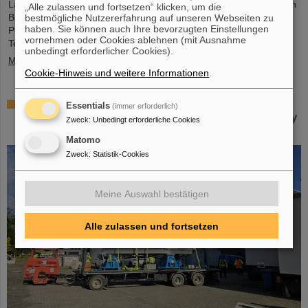
Lasersystemen. Sie vereinen jahrzehntelanges Fachwissen in den
„Alle zulassen und fortsetzen“ klicken, um die
Bereichen Femtosekundenlaser, optisch-parametrische Chirped-
bestmögliche Nutzererfahrung auf unseren Webseiten zu
haben. Sie können auch Ihre bevorzugten Einstellungen
Pulse-Amplifikation (OPCPA) und fortschrittliche nichtlineare
vornehmen oder Cookies ablehnen (mit Ausnahme
Technologien für den Einsatz in Wissenschaft als auch für…
unbedingt erforderlicher Cookies).
Mehr »
Cookie-Hinweis und weitere Informationen
.
NUSTAR installiert erste Großkomponente bei
Essentials
(immer erforderlich)
FAIR: GLAD-Vakuumkammer steht im High Energy
Zweck
:
Unbedingt erforderliche Cookies
Cave
Matomo
Zweck
:
Statistik-Cookies
Meine Auswahl bestätigen
Alle zulassen und fortsetzen