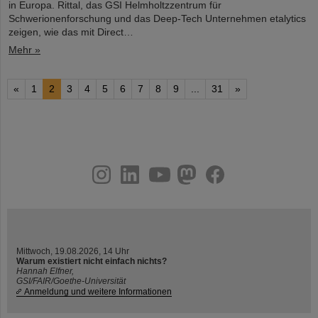
in Europa. Rittal, das GSI Helmholtzzentrum für
Schwerionenforschung und das Deep-Tech Unternehmen etalytics
zeigen, wie das mit Direct…
Mehr »
«
1
2
3
4
5
6
7
8
9
...
31
»
instagram
linkedin
youtube
helmholtz.social
facebook
Mittwoch, 19.08.2026, 14 Uhr
Warum existiert nicht einfach nichts?
Hannah Elfner,
GSI/FAIR/Goethe-Universität
Anmeldung und weitere Informationen