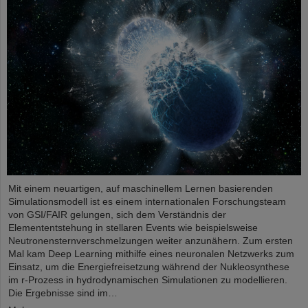
Mit einem neuartigen, auf maschinellem Lernen basierenden
Simulationsmodell ist es einem internationalen Forschungsteam
von GSI/FAIR gelungen, sich dem Verständnis der
Elemententstehung in stellaren Events wie beispielsweise
Neutronensternverschmelzungen weiter anzunähern. Zum ersten
Mal kam Deep Learning mithilfe eines neuronalen Netzwerks zum
Einsatz, um die Energiefreisetzung während der Nukleosynthese
im r-Prozess in hydrodynamischen Simulationen zu modellieren.
Die Ergebnisse sind im…