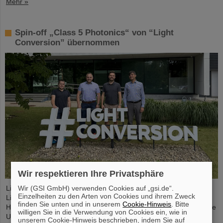
Mehr »
Spin-off „Class 5 Photonics“ von “Light
Conversion” übernommen
Wir respektieren Ihre Privatsphäre
Wir (GSI GmbH) verwenden Cookies auf „gsi.de“.
Light Conversion, ein Laserunternehmen mit Sitz in Vilnius,
Einzelheiten zu den Arten von Cookies und ihrem Zweck
Litauen, hat Class 5 Photonics, ein Spin-off von DESY und GSI
finden Sie unten und in unserem
Cookie-Hinweis
. Bitte
Helmholtzzentrum für Schwerionenforschung, übernommen. Beide
willigen Sie in die Verwendung von Cookies ein, wie in
Unternehmen sind Entwickler und Hersteller von ultraschnellen
unserem Cookie-Hinweis beschrieben, indem Sie auf