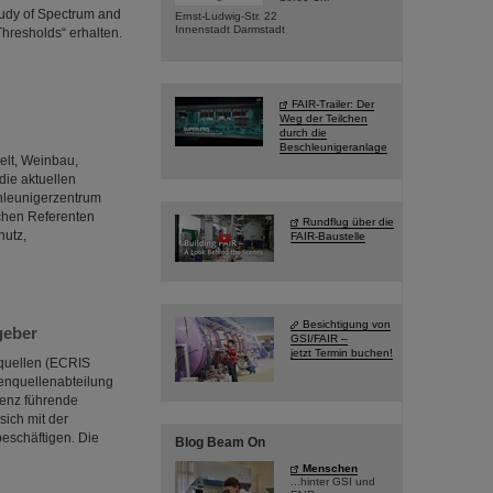
Study of Spectrum and
Ernst-Ludwig-Str. 22
Innenstadt Darmstadt
resholds“ erhalten.
FAIR-Trailer: Der
Weg der Teilchen
durch die
Beschleunigeranlage
elt, Weinbau,
die aktuellen
chleunigerzentrum
ichen Referenten
Rundflug über die
hutz,
FAIR-Baustelle
Besichtigung von
geber
GSI/FAIR –
jetzt Termin buchen!
nquellen (ECRIS
nenquellenabteilung
renz führende
sich mit der
eschäftigen. Die
Blog Beam On
Menschen
...hinter GSI und