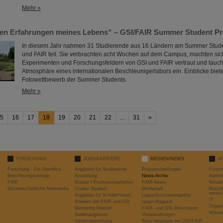
Mehr »
ten Erfahrungen meines Lebens“ – GSI/FAIR Summer Student P
In diesem Jahr nahmen 31 Studierende aus 16 Ländern am Summer Stude
und FAIR teil. Sie verbrachten acht Wochen auf dem Campus, machten sic
Experimenten und Forschungsfeldern von GSI und FAIR vertraut und taucht
Atmosphäre eines internationalen Beschleunigerlabors ein. Einblicke biete
Fotowettbewerb der Summer Students.
Mehr »
5
16
17
18
19
20
21
22
...
31
»
FORSCHUNG
JOBS/KARRIERE
MEDIEN/NEWS
A
Forschung - Ein Überblick
Angebote für Studierende
Pressemitteilungen
Forsc
Beschleunigeranlage
Ausbildung
News-Archiv
Admini
FAIR
Master / Promotionsarbeiten
FAIR-News
Gesamt
Wissenschaftliche Netzwerke
Duales Studium
Mediathek
Beschl
entwic
Angebote für Schüler*innen
Logos/Erscheinungsbild
IT
Arbeiten bei FAIR und GSI
target-Magazin
Organi
Mentoring Hessen
FAIR- und GSI-Broschüren
Wissen
Stellenangebote
Veranstaltungen
Initiativbewerbung
Besichtigungen bei GSI/FAIR