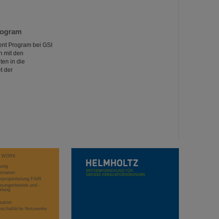
rogram
nt Program bei GSI
h mit den
en in die
t der
T WORK
hung
stration
projektleitung FAIR
eunigerbetrieb und -
klung
sation
schaftliche Netzwerke