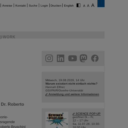
Anreise
Kontakt
Suche
Login
Drucken
English
@WORK
am
linkedin
youtube
helmholtz.social
facebook
Mittwoch, 19.08.2026, 14 Uhr
Warum existiert nicht einfach nichts?
Hannah Elfner,
GSI/FAIR/Goethe-Universität
Anmeldung und weitere Informationen
 Dr. Roberto
SCIENCE POP-UP
orie-
geöffnet Di – Fr,
12 – 17 Uhr
ausragende
Sa, 11.07.26, 10:30-
Roberto Bruschini
16:00 Uhr