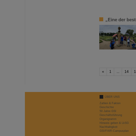
„Eine der bes
«
1
...
14
1
ÜBER UNS
Zahlen & Fakten
Geschichte
50 Jahre GSI
Geschäftsführung
Organigramm
Hinweis geben & LkSG
Nachhaltigkeit
GSI/FAIR-Campusplan