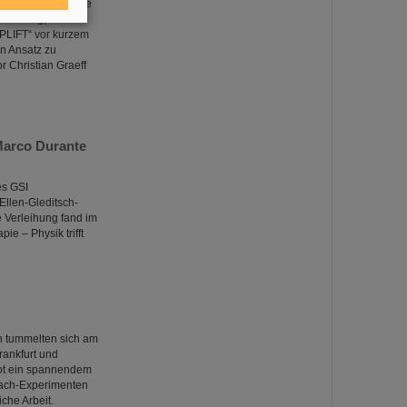
al Networks“ sowie
r Bildung,
UPLIFT“ vor kurzem
en Ansatz zu
r Christian Graeff
Marco Durante
es GSI
llen-Gleditsch-
 Verleihung fand im
e – Physik trifft
n tummelten sich am
ankfurt und
bot ein spannendem
mach-Experimenten
che Arbeit.