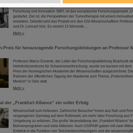
Mit einer Förderung von vier Millionen Euro im Rahmen der „MSCA Doctor
weiteren 600.000 Euro, gefördert durch das Schweizer Staatssekretariat fü
Forschung und Innovation SBFI, ist das europäische Forschungsprojekt „
gestartet. Ziel ist, die Perspektiven der Tumortherapie mit einem innovativ
erweitern. Geleitet wird das Projekt von den GSI-Wissenschaftlern Professo
und Dr. Lennart Volz. Es vereint 15 führende ...
Mehr »
ch-Preis für herausragende Forschungsleistungen an Professor 
Professor Marco Durante, der Leiter der Forschungsabteilung Biophysik d
Helmholtzzentrums für Schwerionenforschung, wurde vor kurzem mit dem E
Preis der Norwegischen Akademie der Wissenschaften ausgezeichnet. Die
Rahmen der öffentlichen Tagung der Akademie zum Thema „Protonentherapi
Medizin“ in Oslo statt.
Mehr »
al der „Frankfurt Alliance“ ein voller Erfolg
Wissenschaft zum Anfassen: Zahlreiche Besucher*innen aus Nah und Fer
vergangenen Samstag auf dem Roßmarkt, um mehr über Forschung aus Fr
Umgebung zu erfahren. Die große Veranstaltung der „Frankfurt Alliance“ 
Bühnenprogramm und viele Aktionen. Auch GSI/FAIR gaben mit zwei Mit
Einblick in die Funktion von Teilchenbeschleunigern und die wissenschaftli