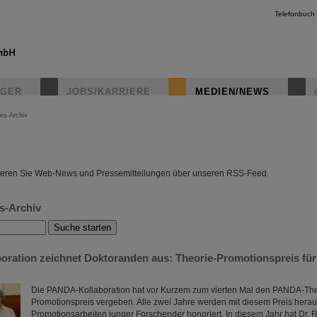
Telefonbuch
IGER
JOBS/KARRIERE
MEDIEN/NEWS
ws-Archiv
instagr
eren Sie Web-News und Pressemitteilungen über unseren RSS-Feed.
s-Archiv
ration zeichnet Doktoranden aus: Theorie-Promotionspreis für
Die PANDA-Kollaboration hat vor Kurzem zum vierten Mal den PANDA-The
Promotionspreis vergeben. Alle zwei Jahre werden mit diesem Preis her
Promotionsarbeiten junger Forschender honoriert. In diesem Jahr hat Dr. 