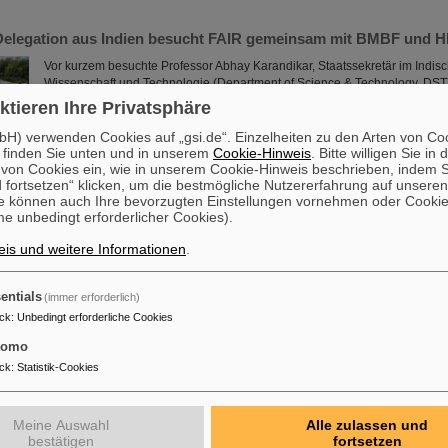
Delegation aus Indien besucht FAIR gemeinsam mit BMBF und
Vor kurzem besuchte Professor Abhay Karandikar, Staatssekretär im Indisc
Wissenschaft und Technologie (Department of Science & Technology, DS
einer Delegation aus Indien FAIR. Dieser Besuch fand auf Einladung des
ktieren Ihre Privatsphäre
für Bildung und Forschung (BMBF) statt, das ebenfalls mit einer Delegatio
Stefan Müller, Leiter der Abteilung „Zukunftsvorsorge – Forschung für Gru
H) verwenden Cookies auf „gsi.de“. Einzelheiten zu den Arten von Co
nachhaltige Entwicklung“, an dem Besuch teilnahm...
 finden Sie unten und in unserem
Cookie-Hinweis
. Bitte willigen Sie in 
on Cookies ein, wie in unserem Cookie-Hinweis beschrieben, indem Si
Mehr »
 fortsetzen“ klicken, um die bestmögliche Nutzererfahrung auf unsere
e können auch Ihre bevorzugten Einstellungen vornehmen oder Cooki
e unbedingt erforderlicher Cookies).
ufsleben: Neue Auszubildende bei GSI und FAIR
is und weitere Informationen
.
Ende August 2024 starteten zwölf junge Menschen in ihre berufliche Zuku
Helmholtzzentrum für Schwerionenforschung und bei FAIR (Facility for Ant
Research). Sie verteilen sich auf sechs verschiedene Ausbildungsberufe i
entials
(immer erforderlich)
und kaufmännischen Bereichen. Im Rahmen einer Einführungsveranstaltun
ck
:
Unbedingt erforderliche Cookies
Auszubildenden wertvolle organisatorische Informationen und Gelegenhe
Kennenlernen. GSI und FAIR bieten den Auszubildenden ein…
tomo
Mehr »
ck
:
Statistik-Cookies
achwuchsförderung für Strahlentherapieprojekt UPLIFT: Koordi
kts liegt bei GSI
Meine Auswahl
Alle zulassen und
bestätigen
fortsetzen