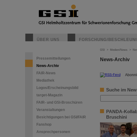
ÜBER UNS
FORSCHUNG/BESCHLEUN
GSI
>
Medien/News
>
Ne
Pressemitteilungen
News-Archiv
News-Archiv
FAIR-News
©
Abonni
Mediathek
Logos/Erscheinungsbild
Suche im New
target-Magazin
FAIR- und GSI-Broschüren
Veranstaltungen
PANDA-Kollabo
Bruschini
Besichtigungen bei GSI/FAIR
Fanshop
Ansprechpersonen