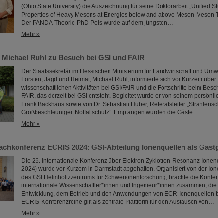
(Ohio State University) die Auszeichnung für seine Doktorarbeit „Unified 
Properties of Heavy Mesons at Energies below and above Meson-Meson Th
Der PANDA-Theorie-PhD-Peis wurde auf dem jüngsten…
Mehr »
r Michael Ruhl zu Besuch bei GSI und FAIR
Der Staatssekretär im Hessischen Ministerium für Landwirtschaft und Umw
Forsten, Jagd und Heimat, Michael Ruhl, informierte sich vor Kurzem über 
wissenschaftlichen Aktivitäten bei GSI/FAIR und die Fortschritte beim Bes
FAIR, das derzeit bei GSI entsteht. Begleitet wurde er von seinem persönl
Frank Backhaus sowie von Dr. Sebastian Huber, Referatsleiter „Strahlensc
Großbeschleuniger, Notfallschutz“. Empfangen wurden die Gäste...
Mehr »
Fachkonferenz ECRIS 2024: GSI-Abteilung Ionenquellen als Gast
Die 26. internationale Konferenz über Elektron-Zyklotron-Resonanz-Ione
2024) wurde vor Kurzem in Darmstadt abgehalten. Organisiert von der Io
des GSI Helmholtzzentrums für Schwerionenforschung, brachte die Konfe
internationale Wissenschaftler*innen und Ingenieur*innen zusammen, die 
Entwicklung, dem Betrieb und den Anwendungen von ECR-Ionenquellen b
ECRIS-Konferenzreihe gilt als zentrale Plattform für den Austausch von…
Mehr »