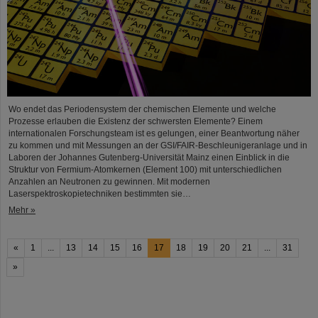
Wo endet das Periodensystem der chemischen Elemente und welche
Prozesse erlauben die Existenz der schwersten Elemente? Einem
internationalen Forschungsteam ist es gelungen, einer Beantwortung näher
zu kommen und mit Messungen an der GSI/FAIR-Beschleunigeranlage und in
Laboren der Johannes Gutenberg-Universität Mainz einen Einblick in die
Struktur von Fermium-Atomkernen (Element 100) mit unterschiedlichen
Anzahlen an Neutronen zu gewinnen. Mit modernen
Laserspektroskopietechniken bestimmten sie…
Mehr »
«
1
...
13
14
15
16
17
18
19
20
21
...
31
»