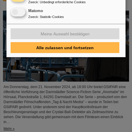
Zweck
:
Unbedingt erforderliche Cookies
21.11.2024 bei GSI/FAIR erleben
Matomo
Zweck
:
Statistik-Cookies
Meine Auswahl bestätigen
Alle zulassen und fortsetzen
Am Donnerstag, dem 21. November 2024, ab 18:00 Uhr bietet GSI/FAIR eine
öffentliche Vorführung der Darmstädter Science-Fiction-Serie „Anomalie“ im
Hörsaal, Planckstraße 1, 64291 Darmstadt an. Die Serie – produziert von den
Darmstädter Filmschaffenden „Tag & Nacht Media“ – wurde in Teilen bei
GSI/FAIR gedreht. Unter anderem sind der Hauptkontrollraum der
Beschleunigeranlage und der Crystal-Ball-Detektor als Zeitmaschine zu
sehen. Die Veranstaltung gibt gemeinsam mit dem Filmteam einen Einblick
in…
Mehr »