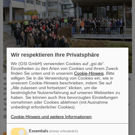
Wir respektieren Ihre Privatsphäre
Wir (GSI GmbH) verwenden Cookies auf „gsi.de“.
Einzelheiten zu den Arten von Cookies und ihrem Zweck
finden Sie unten und in unserem
Cookie-Hinweis
. Bitte
willigen Sie in die Verwendung von Cookies ein, wie in
Rund 110 Oberstufenschüler*innen aus ganz Hessen besuchten am Samstag,
unserem Cookie-Hinweis beschrieben, indem Sie auf
den 23. November, zum 25. Jubiläum der Veranstaltungsreihe „Saturday
„Alle zulassen und fortsetzen“ klicken, um die
Morning Physics“ den GSI/FAIR-Campus. In Rundgängen durch die
bestmögliche Nutzererfahrung auf unseren Webseiten zu
Forschungsanlagen erhielten die Schüler*innen spannende Einblicke in die
haben. Sie können auch Ihre bevorzugten Einstellungen
aktuelle physikalische Forschung, erkundeten die bestehenden GSI-
vornehmen oder Cookies ablehnen (mit Ausnahme
Teilchenbeschleuniger und -Experimente und informierten sich über den Bau
unbedingt erforderlicher Cookies).
der internationalen Beschleunigeranlage FAIR.
Cookie-Hinweis und weitere Informationen
.
Mehr »
Essentials
(immer erforderlich)
ANOMALIE – Die Darmstädter Science-Fiction-Serie am