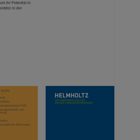
m ihr Potential in
ostdoc in der
.
T WORK
hung
stration
projektleitung FAIR
eunigerbetrieb und -
klung
sation
schaftliche Netzwerke