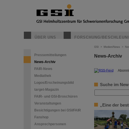
ÜBER UNS
FORSCHUNG/BESCHLEUN
GSI
>
Medien/News
>
Ne
Pressemitteilungen
News-Archiv
News-Archiv
FAIR-News
©
Abonni
Mediathek
Logos/Erscheinungsbild
Suche im New
target-Magazin
FAIR- und GSI-Broschüren
Veranstaltungen
„Eine der bes
Besichtigungen bei GSI/FAIR
Fanshop
Ansprechpersonen