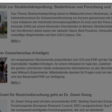
GSI zur Strahlenhärteprüfung: Bedürfnisse von Forschung und I
Das Thema Strahlenhärteprüfung stand im Mittelpunkt eines Workshops, 
Helmholtzzentrum für Schwerionenforschung vor Kurzem gemeinsam mit 
Case Initiativen der Helmholtz-Innovationsplattform Hi-Acts und der Firma
Innovate (DINI) als einem führenden Dienstleister im Bereich Strahlenhärt
hat. Kernthemen dabei waren der aktuelle Stand, Best Practices, Herausf
zukünftige Möglichkeiten auf dem GSI-Campus. Die…
Mehr »
der Gewerbeschau Arheilgen
Am vergangenen Wochenende präsentierten sich GSI und FAIR auf der 
Darmstädter Stadtteil Arheilgen. An einem Infostand im Saal des „Goldnen
die großen und kleinen Gäste umfangreiche Informationen zu den Beschl
zwei Mitmach-Experimente. Mitarbeitende standen für Fragen rund um de
und das Bauprojekt FAIR zur Verfügung.
Mehr »
Grant für Neutrinoforschung geht an Dr. Zewei Xiong
Dr. Zewei Xiong wird mit dem renommierten ERC Starting Grant des Euro
Forschungsrats (European Research Council, ERC) ausgezeichnet. Das För
der europaweit wichtigsten Forschungspreise, der sich an talentierte