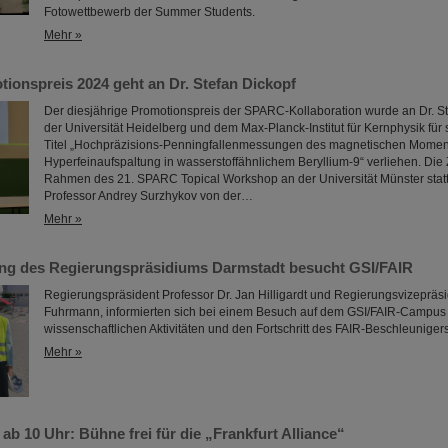
Fotowettbewerb der Summer Students.
Mehr »
onspreis 2024 geht an Dr. Stefan Dickopf
Der diesjährige Promotionspreis der SPARC-Kollaboration wurde an Dr. S
der Universität Heidelberg und dem Max-Planck-Institut für Kernphysik für 
Titel „Hochpräzisions-Penningfallenmessungen des magnetischen Momen
Hyperfeinaufspaltung in wasserstoffähnlichem Beryllium-9“ verliehen. Die
Rahmen des 21. SPARC Topical Workshop an der Universität Münster statt
Professor Andrey Surzhykov von der…
Mehr »
ng des Regierungspräsidiums Darmstadt besucht GSI/FAIR
Regierungspräsident Professor Dr. Jan Hilligardt und Regierungsvizepräsi
Fuhrmann, informierten sich bei einem Besuch auf dem GSI/FAIR-Campus 
wissenschaftlichen Aktivitäten und den Fortschritt des FAIR-Beschleunigers
Mehr »
ab 10 Uhr: Bühne frei für die „Frankfurt Alliance“