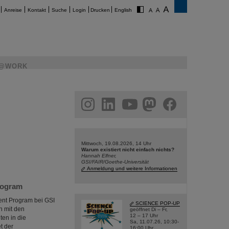
Anreise
Kontakt
Suche
Login
Drucken
English
@WORK
am
linkedin
youtube
helmholtz.social
facebook
Mittwoch, 19.08.2026, 14 Uhr
Warum existiert nicht einfach nichts?
Hannah Elfner,
GSI/FAIR/Goethe-Universität
Anmeldung und weitere Informationen
rogram
nt Program bei GSI
SCIENCE POP-UP
h mit den
geöffnet Di – Fr,
12 – 17 Uhr
en in die
Sa, 11.07.26, 10:30-
t der
16:00 Uhr