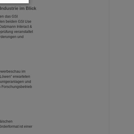
ndustrie im Blick
den das GSI
den beiden GSI Use
 Datzmann Interact &
eprüfung veranstaltet
orderungen und
Gewerbeschau im
 Löwen“ erwarteten
eunigeranlagen und
n Forschungsbetrieb
päischen
derformat ist einer