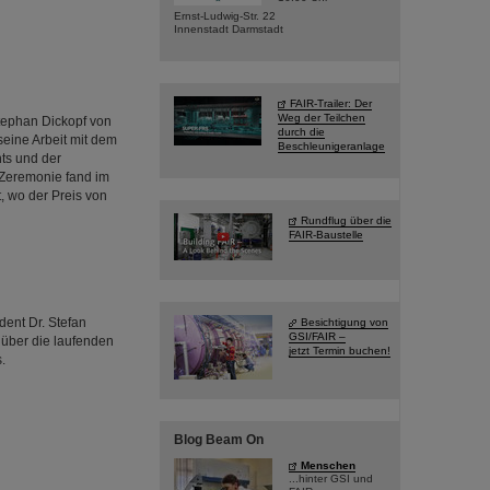
Ernst-Ludwig-Str. 22
Innenstadt Darmstadt
FAIR-Trailer: Der
Weg der Teilchen
tephan Dickopf von
durch die
seine Arbeit mit dem
Beschleunigeranlage
ts und der
 Zeremonie fand im
, wo der Preis von
Rundflug über die
FAIR-Baustelle
dent Dr. Stefan
Besichtigung von
GSI/FAIR –
über die laufenden
jetzt Termin buchen!
.
Blog Beam On
Menschen
...hinter GSI und