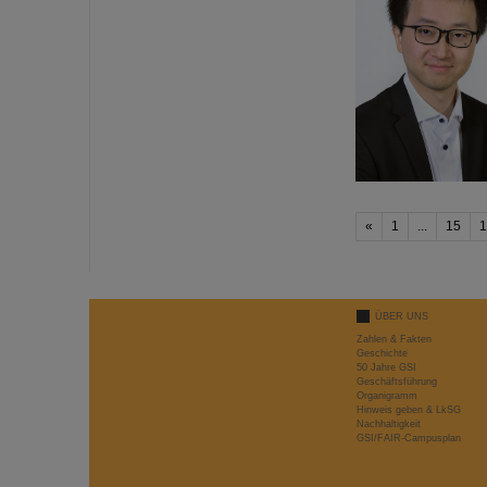
«
1
...
15
1
ÜBER UNS
Zahlen & Fakten
Geschichte
50 Jahre GSI
Geschäftsführung
Organigramm
Hinweis geben & LkSG
Nachhaltigkeit
GSI/FAIR-Campusplan