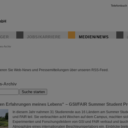
Telefonbuch
IGER
JOBS/KARRIERE
MEDIEN/NEWS
ws-Archiv
instagr
eren Sie Web-News und Pressemitteilungen über unseren RSS-Feed.
s-Archiv
ten Erfahrungen meines Lebens“ – GSI/FAIR Summer Student P
In diesem Jahr nahmen 31 Studierende aus 16 Ländern am Summer Stude
und FAIR teil. Sie verbrachten acht Wochen auf dem Campus, machten sic
Experimenten und Forschungsfeldern von GSI und FAIR vertraut und taucht
Atmosphäre eines internationalen Beschleunigerlabors ein. Einblicke biete