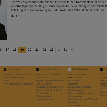
Nachwuchswissenschaftler*innen in einem frühen Karrierestadium richtet, u
der Arbeitsgruppenleitung auszuschöpfen. Dr. Zewei Xiong ist derzeit als P
Abteilung Nukleare Astrophysik und Struktur des GSI Helmholtzzentrums ..
Mehr »
6
17
18
19
20
21
22
23
...
31
»
FORSCHUNG
JOBS/KARRIERE
MEDIEN/NEWS
A
Forschung - Ein Überblick
Angebote für Studierende
Pressemitteilungen
Forsc
Beschleunigeranlage
Ausbildung
News-Archiv
Admini
FAIR
Master / Promotionsarbeiten
FAIR-News
Gesamt
Wissenschaftliche Netzwerke
Duales Studium
Mediathek
Beschl
entwic
Angebote für Schüler*innen
Logos/Erscheinungsbild
IT
Arbeiten bei FAIR und GSI
target-Magazin
Organi
Mentoring Hessen
FAIR- und GSI-Broschüren
Wissen
Stellenangebote
Veranstaltungen
Initiativbewerbung
Besichtigungen bei GSI/FAIR
Fanshop
Ansprechpersonen