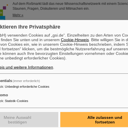
Auf dem Roßmarkt lädt das neue Wissenschaftsnetzwerk mit einem Scienc
Staunen, Fragen, Diskutieren und Mitmachen ein.
Mehr »
ktieren Ihre Privatsphäre
H) verwenden Cookies auf „gsi.de“. Einzelheiten zu den Arten von Co
ustriekultur Rhein-Main“: Auftaktveranstaltung und Besichtigun
 finden Sie unten und in unserem
Cookie-Hinweis
. Bitte willigen Sie in 
Die Auftaktveranstaltung zu den „Tagen der Industriekultur Rhein-Main“ w
on Cookies ein, wie in unserem Cookie-Hinweis beschrieben, indem Si
beim GSI/FAIR in Darmstadt abgehalten. Außerdem hatten Interessierte Gel
 fortsetzen“ klicken, um die bestmögliche Nutzererfahrung auf unsere
e können auch Ihre bevorzugten Einstellungen vornehmen oder Cooki
öffentlichen Besichtigung im Rahmen der Veranstaltungstage das GSI Hel
e unbedingt erforderlicher Cookies).
Schwerionenforschung und das künftige internationale Beschleunigerzent
derzeit bei GSI entsteht, aus nächster Nähe kennenzulernen. Ausgerichtet
is und weitere Informationen
.
der Industriekultur“ jährlich von der KulturRegion…
Mehr »
entials
(immer erforderlich)
ck
:
Unbedingt erforderliche Cookies
auf den Highlights der Physik in Hannover
tomo
Vom 23. September bis zum 28. September 2024 findet in Hannover das Wi
„Highlights der Physik“ statt. Zentrale Elemente der Veranstaltung sind die
ck
:
Statistik-Cookies
Mitmachausstellung und Wissenschaftsshows sowie ein vielseitiges Vort
GSI und FAIR sind mit einem Stand vertreten und bieten Fakten und Unter
zukünftige Teilchenbeschleunigeranlage FAIR, die derzeit bei GSI in Darms
Meine Auswahl
Alle zulassen und
bestätigen
fortsetzen
Mehr »