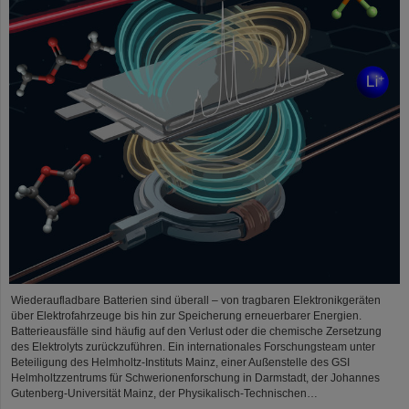
Wiederaufladbare Batterien sind überall – von tragbaren Elektronikgeräten
über Elektrofahrzeuge bis hin zur Speicherung erneuerbarer Energien.
Batterieausfälle sind häufig auf den Verlust oder die chemische Zersetzung
des Elektrolyts zurückzuführen. Ein internationales Forschungsteam unter
Beteiligung des Helmholtz-Instituts Mainz, einer Außenstelle des GSI
Helmholtzzentrums für Schwerionenforschung in Darmstadt, der Johannes
Gutenberg-Universität Mainz, der Physikalisch-Technischen…