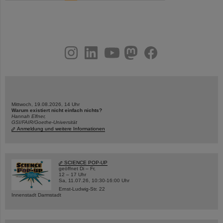
instagram
linkedin
youtube
helmholtz.social
facebook
Mittwoch, 19.08.2026, 14 Uhr
Warum existiert nicht einfach nichts?
Hannah Elfner,
GSI/FAIR/Goethe-Universität
Anmeldung und weitere Informationen
SCIENCE POP-UP
geöffnet Di – Fr,
12 – 17 Uhr
Sa, 11.07.26, 10:30-16:00 Uhr
Ernst-Ludwig-Str. 22
Innenstadt Darmstadt