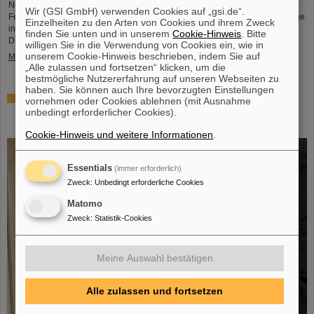
Notfallregelungen und des schnellen und professionellen Einsatzes der
Wir (GSI GmbH) verwenden Cookies auf „gsi.de“.
Feuerwehren ist der Brand inzwischen gelöscht. Die Baustelle für das künftige
Einzelheiten zu den Arten von Cookies und ihrem Zweck
internationale Beschleunigerzentrum FAIR ist von dem Feuer nicht betroffen.
finden Sie unten und in unserem
Cookie-Hinweis
. Bitte
Die Brandursache wird derzeit von den zuständigen Behörden untersucht...
willigen Sie in die Verwendung von Cookies ein, wie in
unserem Cookie-Hinweis beschrieben, indem Sie auf
Mehr »
„Alle zulassen und fortsetzen“ klicken, um die
bestmögliche Nutzererfahrung auf unseren Webseiten zu
haben. Sie können auch Ihre bevorzugten Einstellungen
SCIENCE POP-UP von GSI/FAIR wird zur dauerhaften
vornehmen oder Cookies ablehnen (mit Ausnahme
Anlaufstelle für Wissenschaftsbegeisterte in der
unbedingt erforderlicher Cookies).
Darmstädter Innenstadt
Cookie-Hinweis und weitere Informationen
.
Essentials
(immer erforderlich)
Zweck
:
Unbedingt erforderliche Cookies
Matomo
Zweck
:
Statistik-Cookies
Meine Auswahl bestätigen
Alle zulassen und fortsetzen