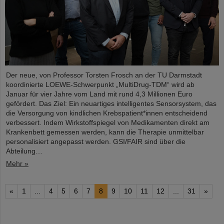
Der neue, von Professor Torsten Frosch an der TU Darmstadt
koordinierte LOEWE-Schwerpunkt „MultiDrug-TDM“ wird ab
Januar für vier Jahre vom Land mit rund 4,3 Millionen Euro
gefördert. Das Ziel: Ein neuartiges intelligentes Sensorsystem, das
die Versorgung von kindlichen Krebspatient*innen entscheidend
verbessert. Indem Wirkstoffspiegel von Medikamenten direkt am
Krankenbett gemessen werden, kann die Therapie unmittelbar
personalisiert angepasst werden. GSI/FAIR sind über die
Abteilung…
Mehr »
«
1
...
4
5
6
7
8
9
10
11
12
...
31
»