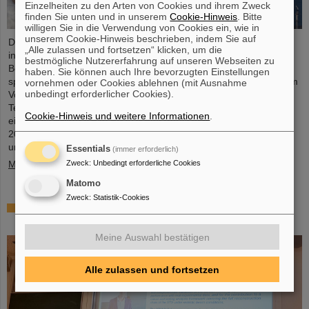
Einzelheiten zu den Arten von Cookies und ihrem Zweck
finden Sie unten und in unserem
Cookie-Hinweis
. Bitte
willigen Sie in die Verwendung von Cookies ein, wie in
unserem Cookie-Hinweis beschrieben, indem Sie auf
Das GSI Helmholtzzentrum für Schwerionenforschung und die
„Alle zulassen und fortsetzen“ klicken, um die
internationale Beschleunigeranlage FAIR haben einen wichtigen
bestmögliche Nutzererfahrung auf unseren Webseiten zu
Beitrag zum Erfolg der Artemis-II-Mondmission geleistet. Eine
haben. Sie können auch Ihre bevorzugten Einstellungen
speziell entwickelte Kamera für den Einsatz im Weltraum wurde im
vornehmen oder Cookies ablehnen (mit Ausnahme
unbedingt erforderlicher Cookies).
Vorfeld erfolgreich unter realitätsnahen Bedingungen am
Teilchenbeschleuniger von GSI und FAIR getestet. Die Kamera –
Cookie-Hinweis und weitere Informationen
.
ein speziell angepasstes Modell der Nikon Z9 – wurde im März
2025 von der NASA am Teilchenbeschleuniger von GSI/FAIR
umfangreichen ...
Essentials
(immer erforderlich)
Zweck
:
Unbedingt erforderliche Cookies
Mehr »
Matomo
Zweck
:
Statistik-Cookies
CBM-Dissertationspreis für Dario Ramirez und
Pavish Subramani
Meine Auswahl bestätigen
Alle zulassen und fortsetzen