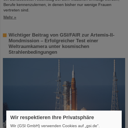
Berufe kennenzulernen, in denen bisher nur wenige Frauen
vertreten sind.
Mehr »
Wichtiger Beitrag von GSI/FAIR zur Artemis-II-
Mondmission – Erfolgreicher Test einer
Weltraumkamera unter kosmischen
Strahlenbedingungen
Wir respektieren Ihre Privatsphäre
Wir (GSI GmbH) verwenden Cookies auf „gsi.de“.