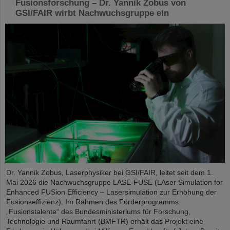
Fusionsforschung – Dr. Yannik Zobus von
GSI/FAIR wirbt Nachwuchsgruppe ein
Dr. Yannik Zobus, Laserphysiker bei GSI/FAIR, leitet seit dem 1.
Mai 2026 die Nachwuchsgruppe LASE-FUSE (LAser Simulation for
Enhanced FUSion Efficiency – Lasersimulation zur Erhöhung der
Fusionseffizienz). Im Rahmen des Förderprogramms
„Fusionstalente“ des Bundesministeriums für Forschung,
Technologie und Raumfahrt (BMFTR) erhält das Projekt eine