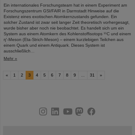
Ein internationales Forschungsteam hat in einem Experiment am
Forschungszentrum GSI/FAIR in Darmstadt Hinweise auf die
Existenz eines exotischen Atomkernzustands gefunden. Ein
solcher Zustand ist zwar seit langer Zeit theoretisch vorhergesagt,
wurde bisher aber noch nie beobachtet. Es handelt sich um ein
System aus einem Atomkern des Kohlenstoffisotops ¹¹C und einem
η′‑Meson (Eta-Strich-Meson) – einem kurzlebigen Teilchen aus
einem Quark und einem Antiquark. Dieses System ist
ausschließlich…
Mehr »
«
1
2
3
4
5
6
7
8
9
...
31
»
instagram
linkedin
youtube
helmholtz.social
facebook