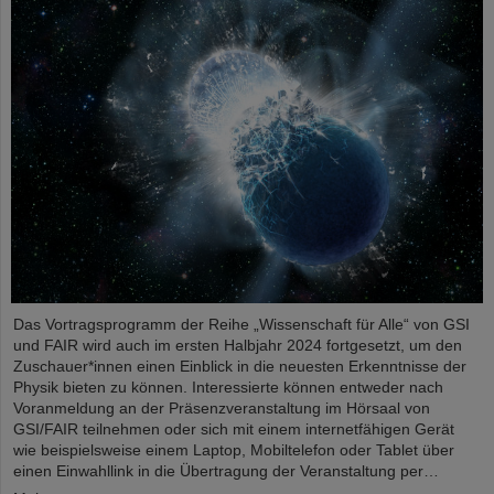
Das Vortragsprogramm der Reihe „Wissenschaft für Alle“ von GSI
und FAIR wird auch im ersten Halbjahr 2024 fortgesetzt, um den
Zuschauer*innen einen Einblick in die neuesten Erkenntnisse der
Physik bieten zu können. Interessierte können entweder nach
Voranmeldung an der Präsenzveranstaltung im Hörsaal von
GSI/FAIR teilnehmen oder sich mit einem internetfähigen Gerät
wie beispielsweise einem Laptop, Mobiltelefon oder Tablet über
einen Einwahllink in die Übertragung der Veranstaltung per…