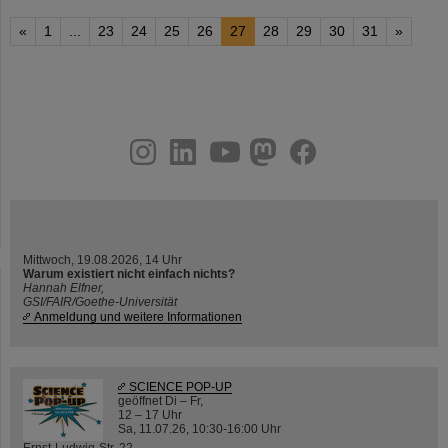
«
1
...
23
24
25
26
27
28
29
30
31
»
instagram
linkedin
youtube
helmholtz.social
facebook
Mittwoch, 19.08.2026, 14 Uhr
Warum existiert nicht einfach nichts?
Hannah Elfner,
GSI/FAIR/Goethe-Universität
Anmeldung und weitere Informationen
SCIENCE POP-UP
geöffnet Di – Fr,
12 – 17 Uhr
Sa, 11.07.26, 10:30-16:00 Uhr
Ernst-Ludwig-Str. 22