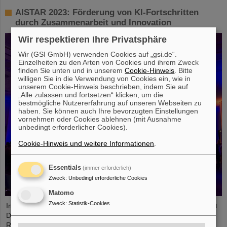
AISTAR 2023: Förderung von KI-Fortschritten
durch Zusammenarbeit und Innovation
Wir respektieren Ihre Privatsphäre
Wir (GSI GmbH) verwenden Cookies auf „gsi.de“.
Einzelheiten zu den Arten von Cookies und ihrem Zweck
finden Sie unten und in unserem
Cookie-Hinweis
. Bitte
willigen Sie in die Verwendung von Cookies ein, wie in
unserem Cookie-Hinweis beschrieben, indem Sie auf
„Alle zulassen und fortsetzen“ klicken, um die
bestmögliche Nutzererfahrung auf unseren Webseiten zu
haben. Sie können auch Ihre bevorzugten Einstellungen
vornehmen oder Cookies ablehnen (mit Ausnahme
unbedingt erforderlicher Cookies).
Cookie-Hinweis und weitere Informationen
.
Essentials
(immer erforderlich)
Zweck
:
Unbedingt erforderliche Cookies
Matomo
Zweck
:
Statistik-Cookies
In Zusammenarbeit mit GSI/FAIR und der Technischen Universität
Darmstadt veranstaltete das Europäische
Raumfahrtkontrollzentrum (ESOC) kürzlich zum zweiten Mal das