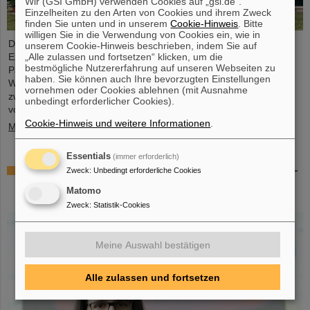
Wir (GSI GmbH) verwenden Cookies auf „gsi.de“.
Einzelheiten zu den Arten von Cookies und ihrem Zweck
finden Sie unten und in unserem
Cookie-Hinweis
. Bitte
willigen Sie in die Verwendung von Cookies ein, wie in
Die Geschäftsführung von GSI und FAIR sowie
unserem Cookie-Hinweis beschrieben, indem Sie auf
„Alle zulassen und fortsetzen“ klicken, um die
Expertendelegationen haben vor kurzem bei Besuchen im FAIR-
bestmögliche Nutzererfahrung auf unseren Webseiten zu
Partnerland wichtige Gespräche geführt, um entscheidende
haben. Sie können auch Ihre bevorzugten Einstellungen
Weichenstellungen für die weitere nachhaltige Zusammenarbeit
vornehmen oder Cookies ablehnen (mit Ausnahme
zwischen GSI/FAIR und Indien im Rahmen des FAIR-Projekts
unbedingt erforderlicher Cookies).
vorzunehmen.
Cookie-Hinweis und weitere Informationen
.
Mehr »
Essentials
(immer erforderlich)
GSI-Forscherin Almudena Arcones zu Max-Planck-
Zweck
:
Unbedingt erforderliche Cookies
Fellow am Max-Planck-Institut für Kernphysik in
Matomo
Heidelberg ernannt
Zweck
:
Statistik-Cookies
Meine Auswahl bestätigen
Alle zulassen und fortsetzen