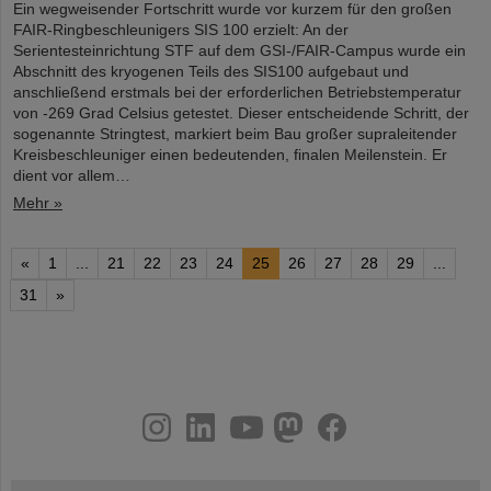
Ein wegweisender Fortschritt wurde vor kurzem für den großen
FAIR-Ringbeschleunigers SIS 100 erzielt: An der
Serientesteinrichtung STF auf dem GSI-/FAIR-Campus wurde ein
Abschnitt des kryogenen Teils des SIS100 aufgebaut und
anschließend erstmals bei der erforderlichen Betriebstemperatur
von -269 Grad Celsius getestet. Dieser entscheidende Schritt, der
sogenannte Stringtest, markiert beim Bau großer supraleitender
Kreisbeschleuniger einen bedeutenden, finalen Meilenstein. Er
dient vor allem…
Mehr »
«
1
...
21
22
23
24
25
26
27
28
29
...
31
»
instagram
linkedin
youtube
helmholtz.social
facebook