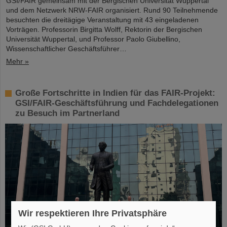
GSI/FAIR gemeinsam mit der Bergischen Universität Wuppertal
und dem Netzwerk NRW-FAIR organisiert. Rund 90 Teilnehmende
besuchten die dreitägige Veranstaltung mit 43 eingeladenen
Vorträgen. Professorin Birgitta Wolff, Rektorin der Bergischen
Universität Wuppertal, und Professor Paolo Giubellino,
Wissenschaftlicher Geschäftsführer…
Mehr »
Große Fortschritte in Indien für das FAIR-Projekt:
GSI/FAIR-Geschäftsführung und Fachdelegationen
zu Besuch im Partnerland
Wir respektieren Ihre Privatsphäre