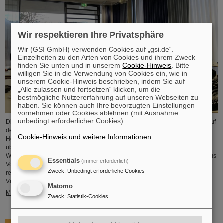
Wir respektieren Ihre Privatsphäre
Wir (GSI GmbH) verwenden Cookies auf „gsi.de“.
Einzelheiten zu den Arten von Cookies und ihrem Zweck
finden Sie unten und in unserem
Cookie-Hinweis
. Bitte
willigen Sie in die Verwendung von Cookies ein, wie in
unserem Cookie-Hinweis beschrieben, indem Sie auf
„Alle zulassen und fortsetzen“ klicken, um die
bestmögliche Nutzererfahrung auf unseren Webseiten zu
haben. Sie können auch Ihre bevorzugten Einstellungen
vornehmen oder Cookies ablehnen (mit Ausnahme
unbedingt erforderlicher Cookies).
Die HEPTrepreneurs Training School, ein dreitägiger Workshop mit Fokus auf
der Förderung unternehmerischer Fähigkeiten im Bereich der
Cookie-Hinweis und weitere Informationen
.
Hochenergiephysik fand vor Kurzem auf dem GSI/FAIR-Campus statt. Das
übergreifende Thema lautete: „Grundlagen des Unternehmertums – wie die
Wissenschaft die Gesellschaft erreichen kann“. Der Workshop, bestehend aus
Essentials
(immer erforderlich)
Vorträgen und interaktiven Workshop-Formaten, wurde von zwei
Zweck
:
Unbedingt erforderliche Cookies
renommierten Expert*innen geleitet: Ian Tracey, CEO von Anchored In, und
Viola Hay,…
Matomo
Mehr »
Zweck
:
Statistik-Cookies
Trauer um Gottfried Münzenberg