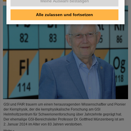
Meine Auswahl bestätigen
Alle zulassen und fortsetzen
GSI und FAIR trauern um einen herausragenden Wissenschaftler und Pionier
der Kernphysik, der die kernphysikalische Forschung am GSI
Helmholtzzentrum für Schwerionenforschung über Jahrzehnte geprägt hat.
Der ehemalige GSI-Bereichsleiter Professor Dr. Gottfried Münzenberg ist am
2. Januar 2024 im Alter von 83 Jahren verstorben.
Mehr »