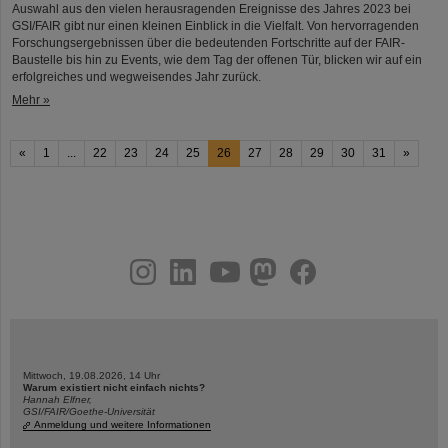
Auswahl aus den vielen herausragenden Ereignisse des Jahres 2023 bei
GSI/FAIR gibt nur einen kleinen Einblick in die Vielfalt. Von hervorragenden
Forschungsergebnissen über die bedeutenden Fortschritte auf der FAIR-
Baustelle bis hin zu Events, wie dem Tag der offenen Tür, blicken wir auf ein
erfolgreiches und wegweisendes Jahr zurück.
Mehr »
«
1
...
22
23
24
25
26
27
28
29
30
31
»
instagram
linkedin
youtube
helmholtz.social
facebook
Mittwoch, 19.08.2026, 14 Uhr
Warum existiert nicht einfach nichts?
Hannah Elfner,
GSI/FAIR/Goethe-Universität
Anmeldung und weitere Informationen