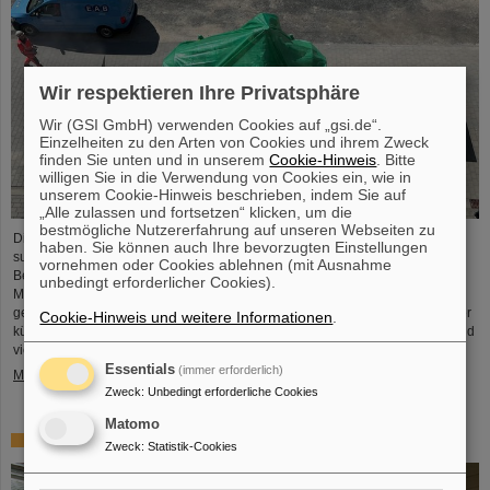
Wir respektieren Ihre Privatsphäre
Wir (GSI GmbH) verwenden Cookies auf „gsi.de“.
Einzelheiten zu den Arten von Cookies und ihrem Zweck
finden Sie unten und in unserem
Cookie-Hinweis
. Bitte
willigen Sie in die Verwendung von Cookies ein, wie in
unserem Cookie-Hinweis beschrieben, indem Sie auf
„Alle zulassen und fortsetzen“ klicken, um die
bestmögliche Nutzererfahrung auf unseren Webseiten zu
Die erste Komponente des FAIR-Superfragmentseparators Super-FRS, ein
haben. Sie können auch Ihre bevorzugten Einstellungen
supraleitender Multiplett-Magnet, ist auf das FAIR-Baufeld gebracht worden.
vornehmen oder Cookies ablehnen (mit Ausnahme
Bei einem Multiplett handelt es sich um eine Kombination verschiedener
unbedingt erforderlicher Cookies).
Magnettypen (Quadrupol, Sextupol, Oktupol und Steuerdipol), die in einem
gemeinsamen flüssigen Heliumbehälter und Kryostat untergebracht sind. Der
Cookie-Hinweis und weitere Informationen
.
kürzliche Transport der rund fünf Meter langen, zweieinhalb Meter breiten und
vier Meter hohen Komponente mit einem Gewicht von 48 Tonnen…
Essentials
(immer erforderlich)
Mehr »
Zweck
:
Unbedingt erforderliche Cookies
Matomo
Erstes Experiment mit der HITRAP-Abbremsanlage
Zweck
:
Statistik-Cookies