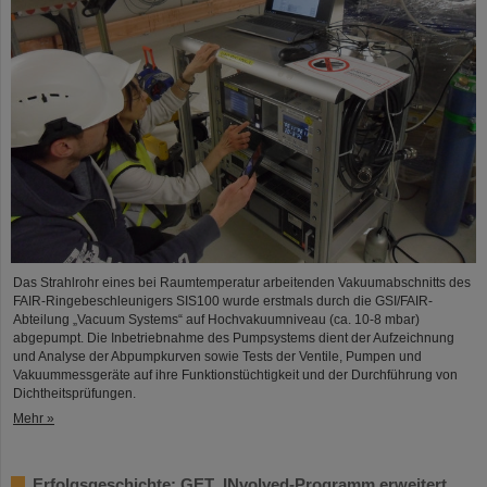
Das Strahlrohr eines bei Raumtemperatur arbeitenden Vakuumabschnitts des
FAIR-Ringebeschleunigers SIS100 wurde erstmals durch die GSI/FAIR-
Abteilung „Vacuum Systems“ auf Hochvakuumniveau (ca. 10-8 mbar)
abgepumpt. Die Inbetriebnahme des Pumpsystems dient der Aufzeichnung
und Analyse der Abpumpkurven sowie Tests der Ventile, Pumpen und
Vakuummessgeräte auf ihre Funktionstüchtigkeit und der Durchführung von
Dichtheitsprüfungen.
Mehr »
Erfolgsgeschichte: GET_INvolved-Programm erweitert