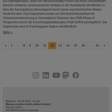
Ein internationales Team von Wissenschaftler*innen hat einen unerwarteten
Bereich schwerer, neutronenarmer Isotope in der Nuklidkarte identifiziert, in
dem die Kernspaltung überwiegend durch einen asymmetrischen Modus
bestimmt wird. Das Experiment wurde am GSI Helmholtzzentrum für
Schwerionenforschung in Darmstadt im Rahmen des FAIR-Phase-0-
Programms durch die Forschungskollaboration R3B-SOFIA durchgeführt. Die
Ergebnisse sind im Fachmagazin Nature veröffentlicht.
Mehr »
«
1
...
8
9
10
11
12
13
14
15
16
...
31
»
instagram
linkedin
youtube
helmholtz.social
facebook
Mittwoch, 19.08.2026, 14 Uhr
Warum existiert nicht einfach nichts?
Hannah Elfner,
GSI/FAIR/Goethe-Universität