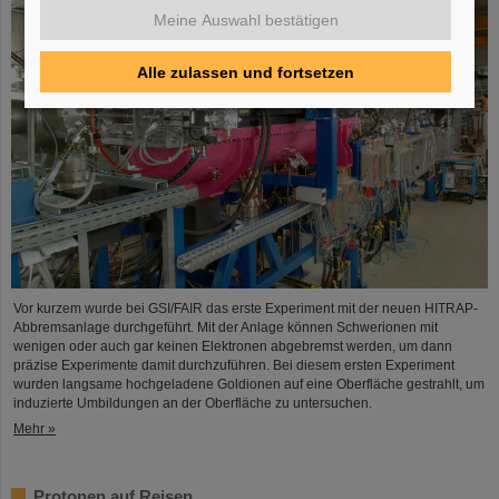
Meine Auswahl bestätigen
Alle zulassen und fortsetzen
Vor kurzem wurde bei GSI/FAIR das erste Experiment mit der neuen HITRAP-
Abbremsanlage durchgeführt. Mit der Anlage können Schwerionen mit
wenigen oder auch gar keinen Elektronen abgebremst werden, um dann
präzise Experimente damit durchzuführen. Bei diesem ersten Experiment
wurden langsame hochgeladene Goldionen auf eine Oberfläche gestrahlt, um
induzierte Umbildungen an der Oberfläche zu untersuchen.
Mehr »
Protonen auf Reisen