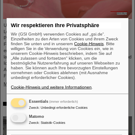
Wir respektieren Ihre Privatsphäre
Unter Führung von Professorin María Eugenia Toimil-Molares,
Leiterin der Abteilung Materialforschung von GSI/FAIR und
Wir (GSI GmbH) verwenden Cookies auf „gsi.de“.
Professorin an der Technischen Universität Darmstadt, hat ein
Einzelheiten zu den Arten von Cookies und ihrem Zweck
finden Sie unten und in unserem
Cookie-Hinweis
. Bitte
Forschungsteam neuartige Oberflächen aus Goldnanodrähten
willigen Sie in die Verwendung von Cookies ein, wie in
entwickelt, deren Benetzungsverhalten sich gezielt steuern
unserem Cookie-Hinweis beschrieben, indem Sie auf
lassen. Diese Materialien, hergestellt durch Elektrodeposition und
„Alle zulassen und fortsetzen“ klicken, um die
bestmögliche Nutzererfahrung auf unseren Webseiten zu
Ionenspur-Nanotechnologie, eröffnen neue Perspektiven für
haben. Sie können auch Ihre bevorzugten Einstellungen
Anwendungen in mikrofluidischen Geräten, im
vornehmen oder Cookies ablehnen (mit Ausnahme
Flüssigkeitstransport und in der…
unbedingt erforderlicher Cookies).
Mehr »
Cookie-Hinweis und weitere Informationen
.
Essentials
(immer erforderlich)
Von der Raumstation ins Forschungslabor:
Zweck
:
Unbedingt erforderliche Cookies
Astronauten zu Gast bei GSI und FAIR
Matomo
Zweck
:
Statistik-Cookies