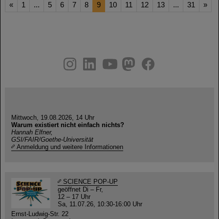
«
1
...
5
6
7
8
9
10
11
12
13
...
31
»
instagram
linkedin
youtube
helmholtz.social
facebook
Mittwoch, 19.08.2026, 14 Uhr
Warum existiert nicht einfach nichts?
Hannah Elfner,
GSI/FAIR/Goethe-Universität
Anmeldung und weitere Informationen
SCIENCE POP-UP
geöffnet Di – Fr,
12 – 17 Uhr
Sa, 11.07.26, 10:30-16:00 Uhr
Ernst-Ludwig-Str. 22