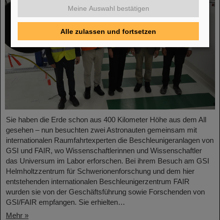
Meine Auswahl bestätigen
Alle zulassen und fortsetzen
Sie haben die Erde schon aus 400 Kilometer Höhe aus dem All
gesehen – nun besuchten zwei Astronauten gemeinsam mit
internationalen Raumfahrtexperten die Beschleunigeranlagen von
GSI und FAIR, wo Wissenschaftlerinnen und Wissenschaftler
das Universum im Labor erforschen. Bei ihrem Besuch am GSI
Helmholtzzentrum für Schwerionenforschung und dem hier
entstehenden internationalen Beschleunigerzentrum FAIR
wurden sie von der Geschäftsführung sowie Forschenden von
GSI/FAIR empfangen. Sie erhielten…
Mehr »