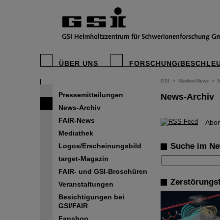
ÜBER UNS
FORSCHUNG/BESCHLE
GSI
>
Medien/News
>
Pressemitteilungen
News-Archiv
News-Archiv
FAIR-News
©
Abon
Mediathek
Suche im Ne
Logos/Erscheinungsbild
target-Magazin
FAIR- und GSI-Broschüren
Zerstörungsf
Veranstaltungen
Besichtigungen bei
GSI/FAIR
Fanshop