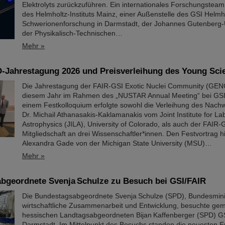
Elektrolyts zurückzuführen. Ein internationales Forschungsteam
des Helmholtz-Instituts Mainz, einer Außenstelle des GSI Helmh
Schwerionenforschung in Darmstadt, der Johannes Gutenberg-U
der Physikalisch-Technischen…
Mehr »
Jahrestagung 2026 und Preisverleihung des Young Scie
Die Jahrestagung der FAIR-GSI Exotic Nuclei Community (GEN
diesem Jahr im Rahmen des „NUSTAR Annual Meeting“ bei GSI/F
einem Festkolloquium erfolgte sowohl die Verleihung des Nach
Dr. Michail Athanasakis-Kaklamanakis vom Joint Institute for La
Astrophysics (JILA), University of Colorado, als auch der FAI
Mitgliedschaft an drei Wissenschaftler*innen. Den Festvortrag hi
Alexandra Gade von der Michigan State University (MSU)…
Mehr »
bgeordnete Svenja Schulze zu Besuch bei GSI/FAIR
Die Bundestagsabgeordnete Svenja Schulze (SPD), Bundesminist
wirtschaftliche Zusammenarbeit und Entwicklung, besuchte g
hessischen Landtagsabgeordneten Bijan Kaffenberger (SPD) GS
Darmstadt. Im Mittelpunkt des Besuchs standen die neuesten E