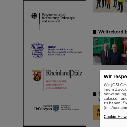
Weltrekord b
Wir respe
Wir (GSI Gmb
ihrem Zweck
GSI-Aufsich
Verwendung v
zulassen und
Wiederherst
zu haben. Si
(mit Ausnahm
Cookie-Hinwe