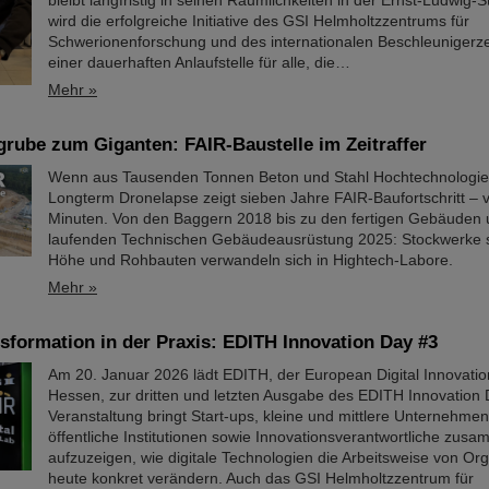
bleibt langfristig in seinen Räumlichkeiten in der Ernst-Ludwig-
wird die erfolgreiche Initiative des GSI Helmholtzzentrums für
Schwerionenforschung und des internationalen Beschleunigerz
einer dauerhaften Anlaufstelle für alle, die…
Mehr »
rube zum Giganten: FAIR-Baustelle im Zeitraffer
Wenn aus Tausenden Tonnen Beton und Stahl Hochtechnologie 
Longterm Dronelapse zeigt sieben Jahre FAIR-Baufortschritt – v
Minuten. Von den Baggern 2018 bis zu den fertigen Gebäuden 
laufenden Technischen Gebäudeausrüstung 2025: Stockwerke s
Höhe und Rohbauten verwandeln sich in Hightech-Labore.​
Mehr »
nsformation in der Praxis: EDITH Innovation Day #3
Am 20. Januar 2026 lädt EDITH, der European Digital Innovatio
Hessen, zur dritten und letzten Ausgabe des EDITH Innovation 
Veranstaltung bringt Start-ups, kleine und mittlere Unternehme
öffentliche Institutionen sowie Innovationsverantwortliche zus
aufzuzeigen, wie digitale Technologien die Arbeitsweise von Or
heute konkret verändern. Auch das GSI Helmholtzzentrum für