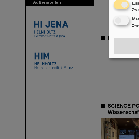
Außenstellen
Ess
Zwe
Ma
Zwe
Nach Großbr
SCIENCE POP
Wissenschaft