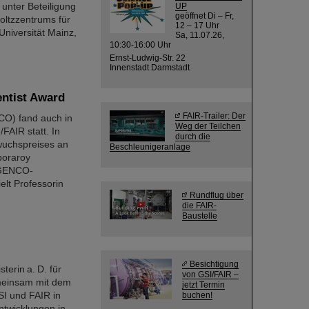
 unter Beteiligung
UP
geöffnet Di – Fr,
oltzzentrums für
12 – 17 Uhr
niversität Mainz,
Sa, 11.07.26,
10:30-16:00 Uhr
Ernst-Ludwig-Str. 22
Innenstadt Darmstadt
ntist Award
FAIR-Trailer: Der
CO) fand auch in
Weg der Teilchen
AIR statt. In
durch die
wuchspreises an
Beschleunigeranlage
boraroy
R-GENCO-
elt Professorin
Rundflug über
die FAIR-
Baustelle
Besichtigung
erin a. D. für
von GSI/FAIR –
emeinsam mit dem
jetzt Termin
I und FAIR in
buchen!
ntwicklungen in