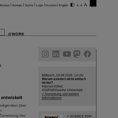
Anreise
Kontakt
Suche
Login
Drucken
English
@WORK
ram
linkedin
youtube
helmholtz.social
facebook
d.
Mittwoch, 19.08.2026, 14 Uhr
Warum existiert nicht einfach
nichts?
Hannah Elfner,
GSI/FAIR/Goethe-Universität
Anmeldung und weitere
 entwickelt
Informationen
onikgeräten über
n.
e Zersetzung des
SCIENCE POP-