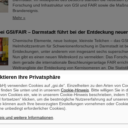
Forschung und Infrastruktur von GSI und FAIR sowie die Ma
Brandereignis.
Mehr »
ei GSI/FAIR – Darmstadt führt bei der Entdeckung neue
Chemische Elemente, neue Isotope, kleinste Teilchen – das GS
Helmholtzzentrum für Schwerionenforschung in Darmstadt ist be
Entdeckungen, unter anderem von insgesamt sechs superschw
Nun gibt es einen neuen Weltrekord zu vermelden: Das Forsch
dem gerade die internationale Beschleunigeranlage FAIR errichte
Weltrangliste der Entdeckung von Kernisomeren an. Die Statisti
Michael Thoennessen von der Michigan State University,…
ktieren Ihre Privatsphäre
Mehr »
H) verwenden Cookies auf „gsi.de“. Einzelheiten zu den Arten von Co
 finden Sie unten und in unserem
Cookie-Hinweis
. Bitte willigen Sie in 
tsrat und Geschäftsführung beschließen Maßnahmen für 
on Cookies ein, wie in unserem Cookie-Hinweis beschrieben, indem Si
 fortsetzen“ klicken, um die bestmögliche Nutzererfahrung auf unsere
ellung des Forschungsbetriebs
e können auch Ihre bevorzugten Einstellungen vornehmen oder Cooki
e unbedingt erforderlicher Cookies).
Nach dem Brandereignis bei GSI am 5. Februar 2026 hat sich d
Aufsichtsrat in einer außerordentlichen Sitzung am 13. Februar
is und weitere Informationen
.
befasst und Sofortmaßnahmen diskutiert und beschlossen. Fokus
unmittelbar erforderliche Reparatur- und Instandsetzungsmaß