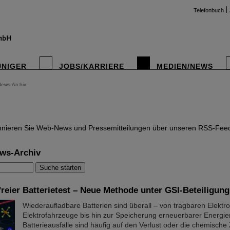
Telefonbuch
UNIGER
JOBS/KARRIERE
MEDIEN/NEWS
News-Archiv
instag
nieren Sie Web-News und Pressemitteilungen über unseren RSS-Fee
ws-Archiv
reier Batterietest – Neue Methode unter GSI-Beteiligung
Wiederaufladbare Batterien sind überall – von tragbaren Elektr
Elektrofahrzeuge bis hin zur Speicherung erneuerbarer Energie
Batterieausfälle sind häufig auf den Verlust oder die chemisch