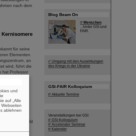
ßnahmen nach dem
Blog Beam On
Menschen
...hinter GSI und
FAIR.
r Kernisomere
I
kannt für seine
eren Elementen.
ungszentrum, an
Umgang mit den Auswirkungen
t wird, führt die
des Kriegs in der Ukraine
k hat Professor
GSI-FAIR Kolloquium
okies und
Aktuelle Termine
die
schnelle
e auf „Alle
n Webseiten
es ablehnen
er GSI-
Veranstaltungen bei GSI:
GSI-Kolloquium
 mit dem Lagebild
Accelerator Seminar
 sind jetzt
Kalender
nahmen,