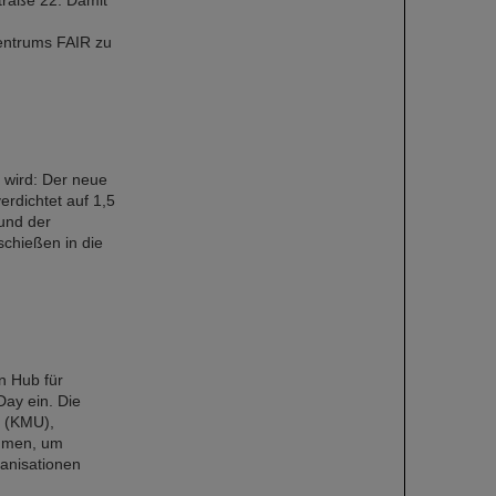
Straße 22. Damit
entrums FAIR zu
wird: Der neue
erdichtet auf 1,5
und der
chießen in die
n Hub für
Day ein. Die
n (KMU),
ammen, um
ganisationen