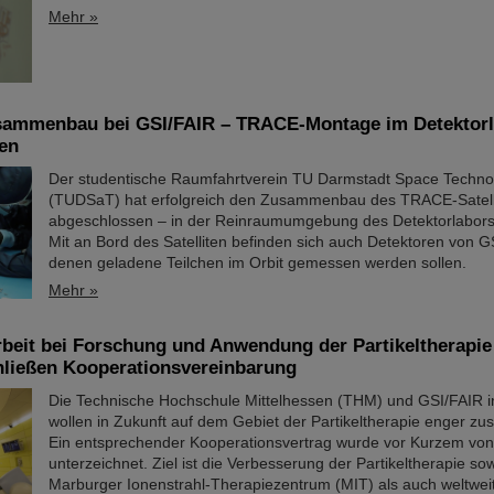
Mehr »
usammenbau bei GSI/FAIR – TRACE-Montage im Detektor
en
Der studentische Raumfahrtverein TU Darmstadt Space Technol
(TUDSaT) hat erfolgreich den Zusammenbau des TRACE-Satell
abgeschlossen – in der Reinraumumgebung des Detektorlabors
Mit an Bord des Satelliten befinden sich auch Detektoren von G
denen geladene Teilchen im Orbit gemessen werden sollen.
Mehr »
eit bei Forschung und Anwendung der Partikeltherapi
hließen Kooperationsvereinbarung
Die Technische Hochschule Mittelhessen (THM) und GSI/FAIR i
wollen in Zukunft auf dem Gebiet der Partikeltherapie enger z
Ein entsprechender Kooperationsvertrag wurde vor Kurzem von
unterzeichnet. Ziel ist die Verbesserung der Partikeltherapie so
Marburger Ionenstrahl-Therapiezentrum (MIT) als auch weltweit