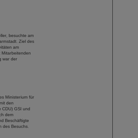
ller, besuchte am
armstadt. Ziel des
vitäten am
t Mitarbeitenden
g war der
s Ministerium für
mit den
de CDU) GSI und
ach dem
nd Beschäftigte
en des Besuchs.