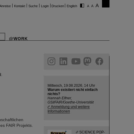
Anreise
Kontakt
Suche
Login
Drucken
English
@WORK
ram
linkedin
youtube
helmholtz.social
facebook
d.
Mittwoch, 19.08.2026, 14 Uhr
Warum existiert nicht einfach
nichts?
Hannah Elfner,
GSI/FAIR/Goethe-Universität
Anmeldung und weitere
Informationen
schaftlichen
es FAIR Projekts.
SCIENCE POP-