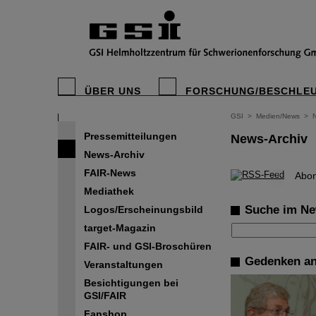
ÜBER UNS
FORSCHUNG/BESCHLE
GSI
>
Medien/News
>
Pressemitteilungen
News-Archiv
News-Archiv
FAIR-News
©
Abon
Mediathek
Suche im Ne
Logos/Erscheinungsbild
target-Magazin
FAIR- und GSI-Broschüren
Gedenken an
Veranstaltungen
Besichtigungen bei
GSI/FAIR
Fanshop