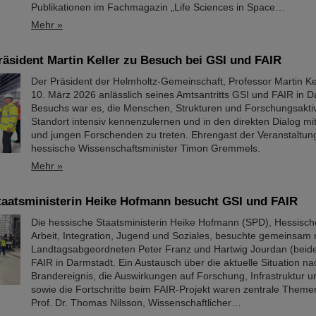
Publikationen im Fachmagazin „Life Sciences in Space…
Mehr »
äsident Martin Keller zu Besuch bei GSI und FAIR
Der Präsident der Helmholtz-Gemeinschaft, Professor Martin Ke
10. März 2026 anlässlich seines Amtsantritts GSI und FAIR in D
Besuchs war es, die Menschen, Strukturen und Forschungsakti
Standort intensiv kennenzulernen und in den direkten Dialog mi
und jungen Forschenden zu treten. Ehrengast der Veranstaltun
hessische Wissenschaftsminister Timon Gremmels.
Mehr »
taatsministerin Heike Hofmann besucht GSI und FAIR
Die hessische Staatsministerin Heike Hofmann (SPD), Hessische
Arbeit, Integration, Jugend und Soziales, besuchte gemeinsam 
Landtagsabgeordneten Peter Franz und Hartwig Jourdan (bei
FAIR in Darmstadt. Ein Austausch über die aktuelle Situation n
Brandereignis, die Auswirkungen auf Forschung, Infrastruktur u
sowie die Fortschritte beim FAIR-Projekt waren zentrale Them
Prof. Dr. Thomas Nilsson, Wissenschaftlicher…