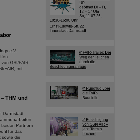
UP
geöffnet Di – Fr,
12 – 17 Uhr
Sa, 11.07.26,
10:30-16:00 Uhr
Ernst-Ludwig-Str. 22
Innenstadt Darmstadt
labor
ogy e.V.
FAIR-Trailer: Der
iten
Weg der Teilchen
durch die
 von GSI/FAIR.
Beschleunigeranlage
SI/FAIR, mit
Rundflug über
die FAIR-
e – THM und
Baustelle
n Darmstadt
usammenarbeiten.
Besichtigung
von GSI/FAIR –
 beiden Partnern
jetzt Termin
wohl für das
buchen!
 sowie die