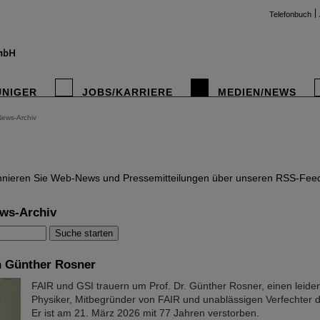
Telefonbuch
UNIGER
JOBS/KARRIERE
MEDIEN/NEWS
News-Archiv
instag
nieren Sie Web-News und Pressemitteilungen über unseren RSS-Fee
ws-Archiv
 Günther Rosner
FAIR und GSI trauern um Prof. Dr. Günther Rosner, einen leiden
Physiker, Mitbegründer von FAIR und unablässigen Verfechter d
Er ist am 21. März 2026 mit 77 Jahren verstorben.