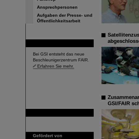
Ansprechpersonen
Aufgaben der Presse- und
Öffentlichkeitsarbeit
Satellitenz
abgeschloss
FAIR
Bei GSI entsteht das neue
Beschleunigerzentrum FAIR.
Erfahren Sie mehr.
Zusammenarb
GSI/FAIR sc
GSI ist Mitglied bei
Gefördert von