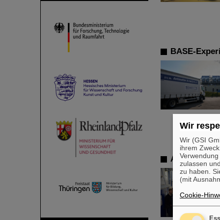
BASE-Experi
Wir respe
Wir (GSI Gmb
ihrem Zweck
Verwendung v
ALICE-Maste
zulassen und
zu haben. Si
(mit Ausnahm
Cookie-Hinwe
Ess