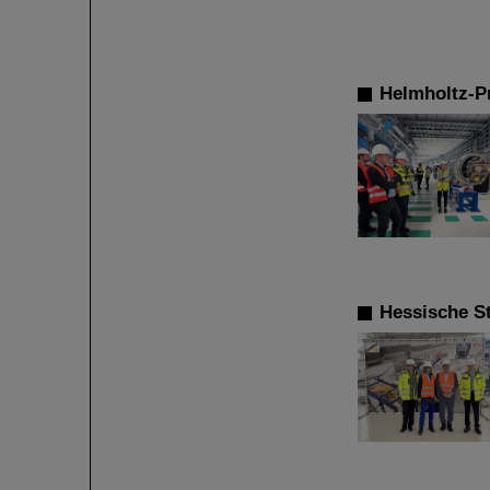
Helmholtz-Pr
Hessische S