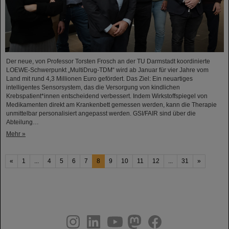
Der neue, von Professor Torsten Frosch an der TU Darmstadt koordinierte
LOEWE-Schwerpunkt „MultiDrug-TDM“ wird ab Januar für vier Jahre vom
Land mit rund 4,3 Millionen Euro gefördert. Das Ziel: Ein neuartiges
intelligentes Sensorsystem, das die Versorgung von kindlichen
Krebspatient*innen entscheidend verbessert. Indem Wirkstoffspiegel von
Medikamenten direkt am Krankenbett gemessen werden, kann die Therapie
unmittelbar personalisiert angepasst werden. GSI/FAIR sind über die
Abteilung…
Mehr »
«
1
...
4
5
6
7
8
9
10
11
12
...
31
»
instagram
linkedin
youtube
helmholtz.social
facebook