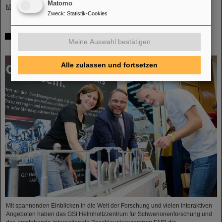
Matomo
Mehr »
Zweck
:
Statistik-Cookies
Tag der offenen Tür in der Hessischen Landesvertretung
Meine Auswahl bestätigen
in Berlin: GSI und FAIR ziehen positive Bilanz
Alle zulassen und fortsetzen
Mit spannenden Einblicken in die Welt der Forschung und vielen interaktiven
Angeboten haben das GSI Helmholtzzentrum für Schwerionenforschung und