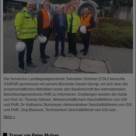
Der hessische Landtagsabgeordnete Sebastian Sommer (CDU) besuchte
GSI/FAIR gemeinsam mit seinem Büroleiter Daniel Georgi, um sich über die
wissenschaftlichen Aktivitäten sowie den Baufortschritt des internationalen
Beschleunigerzentrums FAIR zu informieren. Empfangen wurden die Gäste
von Prof. Dr. Thomas Nilsson, Wissenschaftlichem Geschäftsführer von GSI
und FAIR, Dr. Katharina Stummeyer, Administrativer Geschäftsführerin von GSI
und FAIR, Jörg Blaurock, Technischem Geschäftsführer von GSI und…
Mehr »
Trauer um Peter Mulser