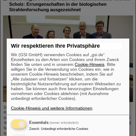
Scholz: Errungenschaften in der biologischen
Strahlenforschung ausgezeichnet
Wir respektieren Ihre Privatsphäre
Wir (GSI GmbH) verwenden Cookies auf „gsi.de“.
Einzelheiten zu den Arten von Cookies und ihrem Zweck
finden Sie unten und in unserem
Cookie-Hinweis
. Bitte
willigen Sie in die Verwendung von Cookies ein, wie in
unserem Cookie-Hinweis beschrieben, indem Sie auf
„Alle zulassen und fortsetzen“ klicken, um die
bestmögliche Nutzererfahrung auf unseren Webseiten zu
haben. Sie können auch Ihre bevorzugten Einstellungen
vornehmen oder Cookies ablehnen (mit Ausnahme
unbedingt erforderlicher Cookies).
Der GSI/FAIR-Wissenschaftler Privatdozent Dr. Michael Scholz wurde im
Cookie-Hinweis und weitere Informationen
.
Rahmen der diesjährigen Jahrestagung der Deutschen Gesellschaft für
biologische Strahlenforschung (DeGBS) in München für seine Beiträge in der
Essentials
(immer erforderlich)
Strahlenforschung mit dem Ulrich-Hagen-Preis ausgezeichnet. Der Preis wird
für herausragende Verdienste in der deutschen Strahlenforschung –
Zweck
:
Unbedingt erforderliche Cookies
typischerweise für ein Lebenswerk – vergeben.