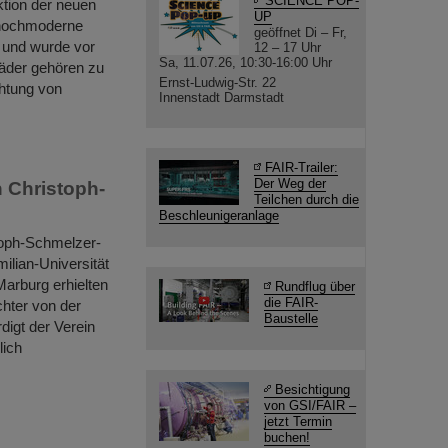
SCIENCE POP-
ktion der neuen
UP
e hochmoderne
geöffnet Di – Fr,
 und wurde vor
12 – 17 Uhr
Sa, 11.07.26, 10:30-16:00 Uhr
Bäder gehören zu
Ernst-Ludwig-Str. 22
chtung von
Innenstadt Darmstadt
FAIR-Trailer:
Der Weg der
 Christoph-
Teilchen durch die
Beschleunigeranlage
toph-Schmelzer-
ilian-Universität
Marburg erhielten
Rundflug über
die FAIR-
chter von der
Baustelle
digt der Verein
lich
Besichtigung
von GSI/FAIR –
jetzt Termin
buchen!