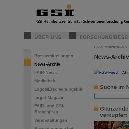
ÜBER UNS
FORSCHUNG/BESC
GSI
>
Medien/News
>
Pressemitteilungen
News-Archiv
News-Archiv
FAIR-News
©
Abo
Mediathek
Suche im 
Logos/Erscheinungsbild
target-Magazin
FAIR- und GSI-
Glänzender
Broschüren
verkupfert
Veranstaltungen
Besichtigungen bei