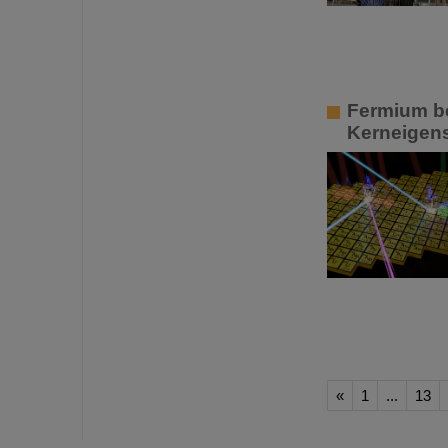
Fermium b
Kerneigens
«
1
...
13