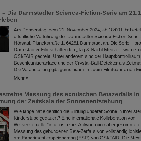
 Die Darmstädter Science-Fiction-Serie am 21.1
rleben
Am Donnerstag, dem 21. November 2024, ab 18:00 Uhr bietet
öffentliche Vorführung der Darmstädter Science-Fiction-Serie
Hörsaal, Planckstraße 1, 64291 Darmstadt an. Die Serie – pro
Darmstädter Filmschaffenden „Tag & Nacht Media“ – wurde in 
GSI/FAIR gedreht. Unter anderem sind der Hauptkontrollraum
Beschleunigeranlage und der Crystal-Ball-Detektor als Zeitm
Die Veranstaltung gibt gemeinsam mit dem Filmteam einen Ei
Mehr »
strebte Messung des exotischen Betazerfalls in T
mung der Zeitskala der Sonnenentstehung
Wie lange hat eigentlich die Bildung unserer Sonne in ihrer stel
Kinderstube gedauert? Eine internationale Kollaboration von
Wissenschaftler*innen ist einer Antwort nun nähergekommen. 
Messung des gebundenen Beta-Zerfalls von vollständig ionisi
am Experimentierspeicherring (ESR) von GSI/FAIR. Die Mes