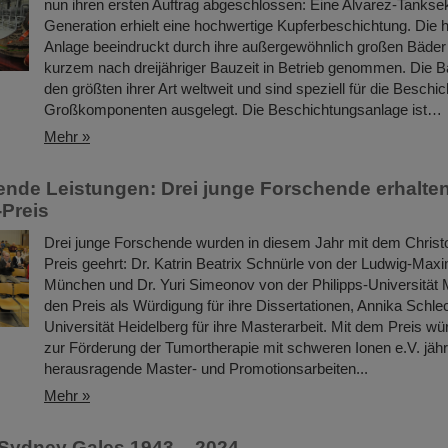
nun ihren ersten Auftrag abgeschlossen: Eine Alvarez-Tankse
Generation erhielt eine hochwertige Kupferbeschichtung. Di
Anlage beeindruckt durch ihre außergewöhnlich großen Bäder
kurzem nach dreijähriger Bauzeit in Betrieb genommen. Die 
den größten ihrer Art weltweit und sind speziell für die Beschi
Großkomponenten ausgelegt. Die Beschichtungsanlage ist…
Mehr »
nde Leistungen: Drei junge Forschende erhalten
Preis
Drei junge Forschende wurden in diesem Jahr mit dem Chris
Preis geehrt: Dr. Katrin Beatrix Schnürle von der Ludwig-Maxim
München und Dr. Yuri Simeonov von der Philipps-Universität 
den Preis als Würdigung für ihre Dissertationen, Annika Schle
Universität Heidelberg für ihre Masterarbeit. Mit dem Preis wür
zur Förderung der Tumortherapie mit schweren Ionen e.V. jähr
herausragende Master- und Promotionsarbeiten...
Mehr »
Sydney Gales 1943 – 2024