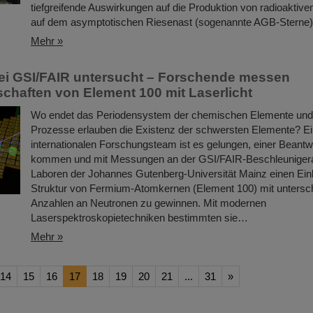
tiefgreifende Auswirkungen auf die Produktion von radioaktive
auf dem asymptotischen Riesenast (sogenannte AGB-Sterne) 
Mehr »
ei GSI/FAIR untersucht – Forschende messen
chaften von Element 100 mit Laserlicht
Wo endet das Periodensystem der chemischen Elemente und
Prozesse erlauben die Existenz der schwersten Elemente? E
internationalen Forschungsteam ist es gelungen, einer Beant
kommen und mit Messungen an der GSI/FAIR-Beschleunigera
Laboren der Johannes Gutenberg-Universität Mainz einen Einbl
Struktur von Fermium-Atomkernen (Element 100) mit untersch
Anzahlen an Neutronen zu gewinnen. Mit modernen
Laserspektroskopietechniken bestimmten sie…
Mehr »
14
15
16
17
18
19
20
21
...
31
»