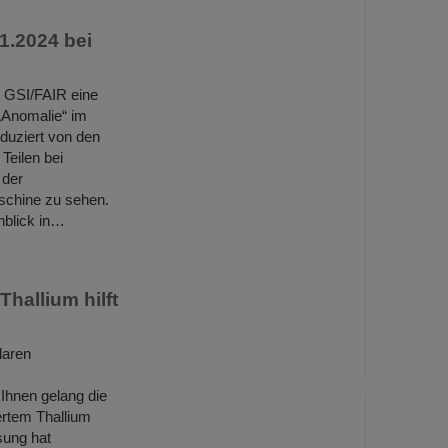
1.2024 bei
 GSI/FAIR eine
 „Anomalie“ im
duziert von den
Teilen bei
 der
aschine zu sehen.
nblick in…
hallium hilft
laren
Ihnen gelang die
ertem Thallium
sung hat