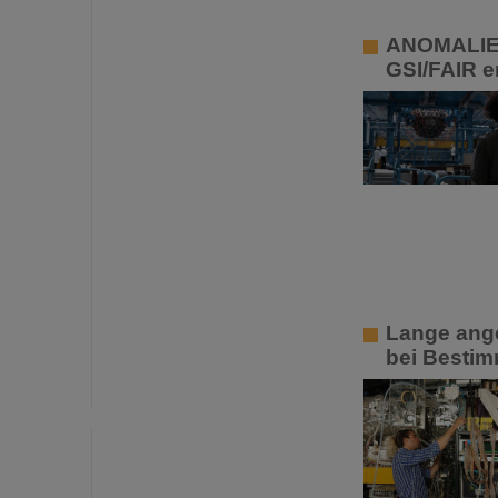
ANOMALIE –
GSI/FAIR e
Lange ange
bei Bestim