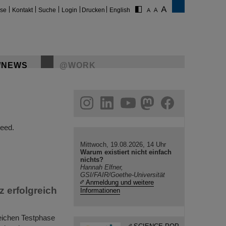
ise
Kontakt
Suche
Login
Drucken
English
/NEWS
@WORK
gram
linkedin
youtube
helmholtz.social
facebook
eed.
Mittwoch, 19.08.2026, 14 Uhr
Warum existiert nicht einfach
nichts?
Hannah Elfner,
GSI/FAIR/Goethe-Universität
Anmeldung und weitere
z erfolgreich
Informationen
eichen Testphase