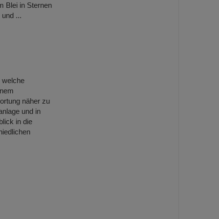
m Blei in Sternen
und ...
 welche
inem
wortung näher zu
nlage und in
ick in die
iedlichen