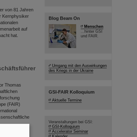
er von 81 Jahren
r Kernphysiker
Blog Beam On
nationalen
Menschen
menarbeit auf
...hinter GSI
acht hat.
und FAIR.
Umgang mit den Auswirkungen
schäftsführer
des Kriegs in der Ukraine
sor Thomas
aftlichen
GSI-FAIR Kolloquium
nforschung
Aktuelle Termine
ope (FAIR)
rnational
ssenschaftliche
Veranstaltungen bei GSI:
GSI-Kolloquium
Accelerator Seminar
Kalender