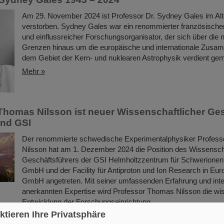
Am 29. November 2024 ist Professor Dr. Sydney Gales im Alt
verstorben. Sydney Gales war ein renommierter französische
und einflussreicher Forschungsorganisator, der sich über die 
Grenzen hinaus um die europäische und internationale Zusam
dem Gebiet der Kern- und nuklearen Astrophysik verdient gem
Mehr »
Thomas Nilsson ist neuer Wissenschaftlicher Ge
und GSI
Der renommierte schwedische Experimentalphysiker Profes
Nilsson hat am 1. Dezember 2024 die Position des Wissensch
Geschäftsführers der GSI Helmholtzzentrum für Schwerione
GmbH und der Facility für Antiproton und Ion Research in Eur
GmbH angetreten. Mit seiner umfassenden Erfahrung und inte
anerkannten Expertise wird Professor Thomas Nilsson die wi
Entwicklung der Forschungseinrichtung ...
ktieren Ihre Privatsphäre
Mehr »