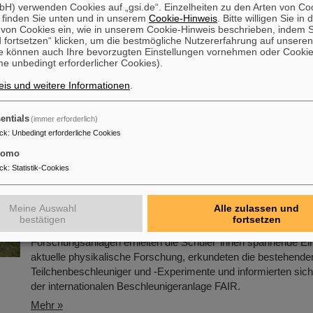
H) verwenden Cookies auf „gsi.de“. Einzelheiten zu den Arten von Co
 finden Sie unten und in unserem
Cookie-Hinweis
. Bitte willigen Sie in 
nder von GSI und FAIR ab sofort erhältlich
on Cookies ein, wie in unserem Cookie-Hinweis beschrieben, indem Si
 fortsetzen“ klicken, um die bestmögliche Nutzererfahrung auf unsere
Der beliebte Jahreskalender von GSI und FAIR ist wieder erhäl
e können auch Ihre bevorzugten Einstellungen vornehmen oder Cooki
großformatige DIN-A2-Kalender bietet wie gewohnt eine übersi
e unbedingt erforderlicher Cookies).
Darstellung aller Feiertage und Schulferien sowie ausreichend 
is und weitere Informationen
.
persönliche Eintragungen. Mit ansprechenden Bildern von GSI
ein praktischer Planer für das ganze Jahr.
entials
(immer erforderlich)
Mehr »
ck
:
Unbedingt erforderliche Cookies
tomo
aturday Morning Physics – Der Besuch bei GSI/F
ck
:
Statistik-Cookies
Rund 110 Oberstufenschüler*innen aus ganz Hessen besuch
Meine Auswahl
Alle zulassen und
den 23. November, zum 25. Jubiläum der Veranstaltungsreihe
bestätigen
fortsetzen
Morning Physics“ den GSI/FAIR-Campus. In Rundgängen dur
Forschungsanlagen erhielten die Schüler*innen spannende Einb
aktuelle physikalische Forschung, erkundeten die bestehende
Teilchenbeschleuniger und -Experimente und informierten sic
der internationalen Beschleunigeranlage FAIR.
Mehr »