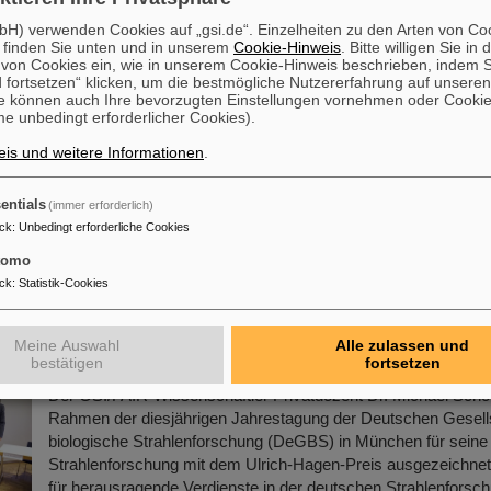
Mehr »
H) verwenden Cookies auf „gsi.de“. Einzelheiten zu den Arten von Co
 finden Sie unten und in unserem
Cookie-Hinweis
. Bitte willigen Sie in 
on Cookies ein, wie in unserem Cookie-Hinweis beschrieben, indem Si
motionspreis für Dr. Guy Leckenby
 fortsetzen“ klicken, um die bestmögliche Nutzererfahrung auf unsere
e können auch Ihre bevorzugten Einstellungen vornehmen oder Cooki
Den diesjährigen SPARC-Promotionspreis erhielt Dr. Guy Lec
e unbedingt erforderlicher Cookies).
Dissertation mit dem Titel „Exotische Zerfallsmessungen am 
is und weitere Informationen
.
Speicherring für Neutroneneinfangprozesse”. Die Preisüberga
Rahmen des 22. SPARC-Themenworkshops an der Universität
Griechenland statt, wo die Auszeichnung von Professor Rein
entials
(immer erforderlich)
der Universität Stockholm, Sprecher der SPARC-Kollaboration
ck
:
Unbedingt erforderliche Cookies
wurde.
tomo
Mehr »
ck
:
Statistik-Cookies
en-Preis für GSI/FAIR-Wissenschaftler Michael Sc
Meine Auswahl
Alle zulassen und
haften in der biologischen Strahlenforschung a
bestätigen
fortsetzen
Der GSI/FAIR-Wissenschaftler Privatdozent Dr. Michael Scho
Rahmen der diesjährigen Jahrestagung der Deutschen Gesells
biologische Strahlenforschung (DeGBS) in München für seine 
Strahlenforschung mit dem Ulrich-Hagen-Preis ausgezeichnet.
für herausragende Verdienste in der deutschen Strahlenforsc