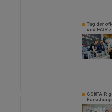
Tag der of
und FAIR z
GSI/FAIR g
Forschungs