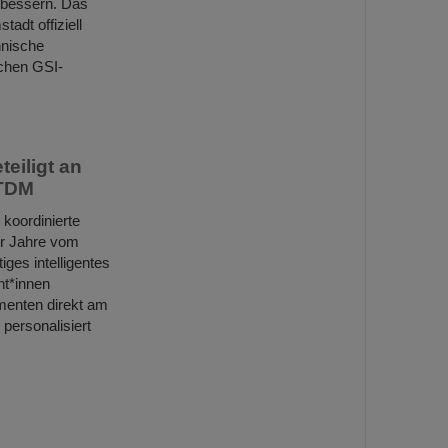
erbessern. Das
adt offiziell
hnische
ichen GSI-
eiligt an
-TDM
koordinierte
r Jahre vom
iges intelligentes
nt*innen
menten direkt am
personalisiert