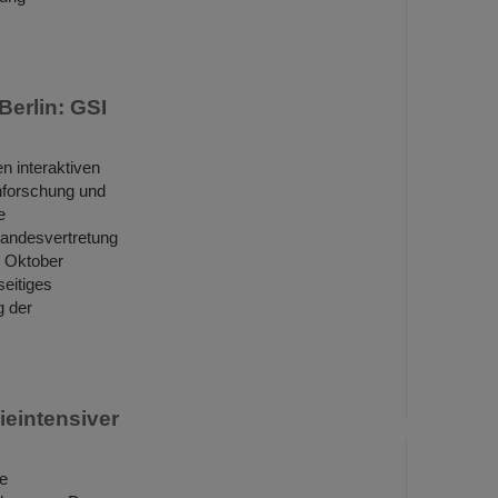
Berlin: GSI
n interaktiven
nforschung und
e
Landesvertretung
. Oktober
eitiges
g der
ieintensiver
ie