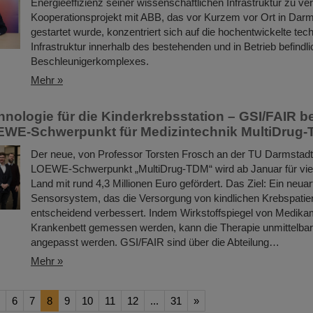
Energieeffizienz seiner wissenschaftlichen Infrastruktur zu v
Kooperationsprojekt mit ABB, das vor Kurzem vor Ort in Darmst
gestartet wurde, konzentriert sich auf die hochentwickelte tec
Infrastruktur innerhalb des bestehenden und in Betrieb befindl
Beschleunigerkomplexes.
Mehr »
nologie für die Kinderkrebsstation – GSI/FAIR bet
WE-Schwerpunkt für Medizintechnik MultiDrug
Der neue, von Professor Torsten Frosch an der TU Darmstadt 
LOEWE-Schwerpunkt „MultiDrug-TDM“ wird ab Januar für vie
Land mit rund 4,3 Millionen Euro gefördert. Das Ziel: Ein neuart
Sensorsystem, das die Versorgung von kindlichen Krebspatie
entscheidend verbessert. Indem Wirkstoffspiegel von Medika
Krankenbett gemessen werden, kann die Therapie unmittelbar 
angepasst werden. GSI/FAIR sind über die Abteilung…
Mehr »
6
7
8
9
10
11
12
...
31
»