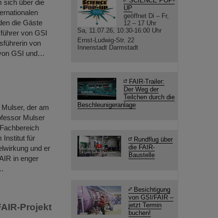
SCIENCE POP-
 sich über die
UP
ternationalen
geöffnet Di – Fr,
den die Gäste
12 – 17 Uhr
Sa, 11.07.26, 10:30-16:00 Uhr
führer von GSI
Ernst-Ludwig-Str. 22
sführerin von
Innenstadt Darmstadt
 von GSI und…
FAIR-Trailer:
Der Weg der
Teilchen durch die
Beschleunigeranlage
 Mulser, der am
ofessor Mulser
 Fachbereich
Institut für
Rundflug über
die FAIR-
lwirkung und er
Baustelle
AIR in enger
e…
Besichtigung
von GSI/FAIR –
jetzt Termin
FAIR-Projekt
buchen!