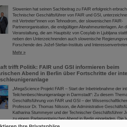
Slowenien hat seinen Sachbeitrag zu FAIR erfolgreich erbrach
Technischer Geschäftsführer von FAIR und GSI, unterzeich
mit Vertreter*innen von Tehnodrom, der slowenischen FAIR-
Partnerorganisation, die endgültigen Abnahmeunterlagen. An de
Veranstaltung, die am Hauptsitz von Cosylab in Ljubljana stat
neben den Unterzeichnenden auch slowenische Regierungsver
Forschende des Jožef-Stefan-Instituts und Interessenvertret
Mehr »
t trifft Politik: FAIR und GSI informieren beim
rischen Abend in Berlin über Fortschritte der int
schleunigeranlage
„MegaScience Projekt FAIR – Start der Inbetriebnahme der int
Teilchenbeschleunigeranlage in Darmstadt“: Zu diesem Thema
Geschäftsführung von FAIR und GSI – der Wissenschaftlicher
Professor Dr. Thomas Nilsson, die Administrative Geschäftsfü
Katharina Stummeyer und der Technischer Geschäftsführer J
zu einem Parlamentarischen Abend in Berlin eingeladen. Die 
stand unter der Schirmherrschaft von Dr. Michael Meister,…
ktieren Ihre Privatsphäre