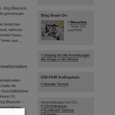
t. Jörg Blaurock,
nete gemeinsam
Blog Beam On
Menschen
r festlichen
...hinter GSI
tfand, nahmen
und FAIR.
treter*innen,
er*innen aus…
Umgang mit den Auswirkungen
des Kriegs in der Ukraine
ernationalen
GSI-FAIR Kolloquium
ernationalen
Aktuelle Termine
 hatte die
 Geschäftsführer
hrerin Dr.
örg Blaurock –
Veranstaltungen bei GSI:
GSI-Kolloquium
Veranstaltung
Accelerator Seminar
Kalender