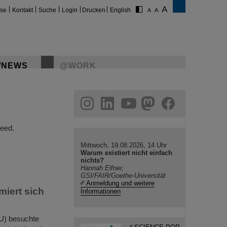
ise
Kontakt
Suche
Login
Drucken
English
/NEWS
@WORK
gram
linkedin
youtube
helmholtz.social
facebook
eed.
Mittwoch, 19.08.2026, 14 Uhr
Warum existiert nicht einfach
nichts?
Hannah Elfner,
GSI/FAIR/Goethe-Universität
Anmeldung und weitere
iert sich
Informationen
U) besuchte