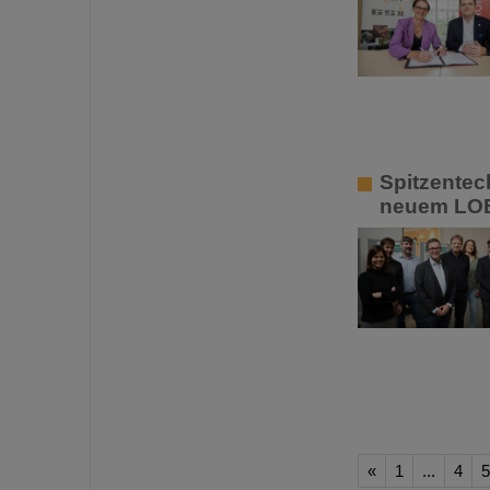
Spitzentech
neuem LOE
«
1
...
4
5