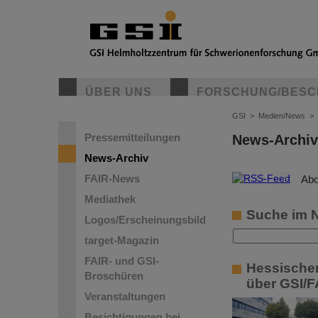
ÜBER UNS
FORSCHUNG/BESC
GSI
>
Medien/News
>
Pressemitteilungen
News-Archiv
News-Archiv
FAIR-News
©
Abo
Mediathek
Suche im 
Logos/Erscheinungsbild
target-Magazin
FAIR- und GSI-
Hessischer
Broschüren
über GSI/F
Veranstaltungen
Besichtigungen bei