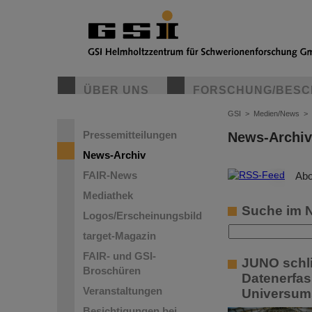
ÜBER UNS
FORSCHUNG/BESC
GSI
>
Medien/News
>
Pressemitteilungen
News-Archiv
News-Archiv
FAIR-News
©
Abo
Mediathek
Suche im 
Logos/Erscheinungsbild
target-Magazin
FAIR- und GSI-
JUNO schli
Broschüren
Datenerfas
Veranstaltungen
Universum
Besichtigungen bei