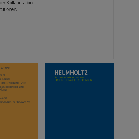
er Kollaboration
tutionen,
T WORK
hung
stration
projektleitung FAIR
eunigerbetrieb und -
klung
sation
schaftliche Netzwerke