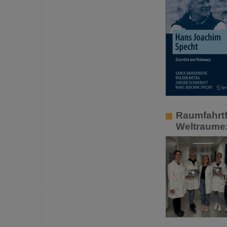
Raumfahrtf
Weltraumex