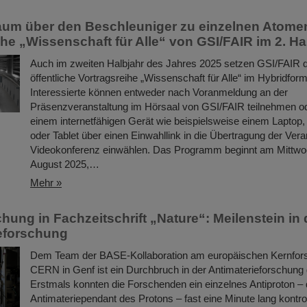
um über den Beschleuniger zu einzelnen Atome
ihe „Wissenschaft für Alle“ von GSI/FAIR im 2. Ha
Auch im zweiten Halbjahr des Jahres 2025 setzen GSI/FAIR di
öffentliche Vortragsreihe „Wissenschaft für Alle“ im Hybridforma
Interessierte können entweder nach Voranmeldung an der
Präsenzveranstaltung im Hörsaal von GSI/FAIR teilnehmen od
einem internetfähigen Gerät wie beispielsweise einem Laptop, 
oder Tablet über einen Einwahllink in die Übertragung der Vera
Videokonferenz einwählen. Das Programm beginnt am Mittwo
August 2025,…
Mehr »
chung in Fachzeitschrift „Nature“: Meilenstein in 
eforschung
Dem Team der BASE-Kollaboration am europäischen Kernfo
CERN in Genf ist ein Durchbruch in der Antimaterieforschung
Erstmals konnten die Forschenden ein einzelnes Antiproton –
Antimateriependant des Protons – fast eine Minute lang kontro