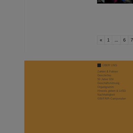
«
1
...
6
7
ÜBER UNS
Zahlen & Fakten
Geschichte
50 Jahre GSI
Geschäftsführung
Organigramm
Hinweis geben & LkSG
Nachhaltigkeit
GSI/FAIR-Campusplan