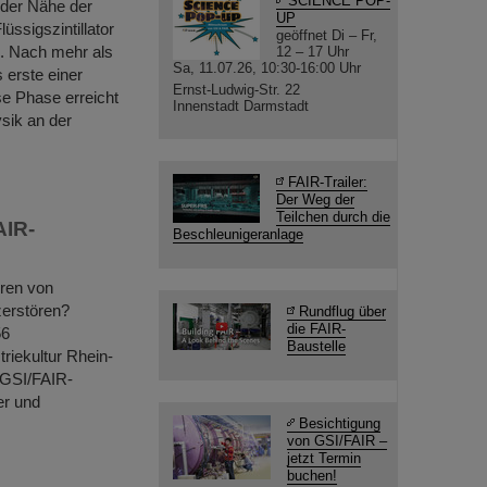
SCIENCE POP-
der Nähe der
UP
üssigszintillator
geöffnet Di – Fr,
. Nach mehr als
12 – 17 Uhr
Sa, 11.07.26, 10:30-16:00 Uhr
 erste einer
Ernst-Ludwig-Str. 22
e Phase erreicht
Innenstadt Darmstadt
ysik an der
FAIR-Trailer:
Der Weg der
Teilchen durch die
AIR-
Beschleunigeranlage
eren von
zerstören?
Rundflug über
die FAIR-
56
Baustelle
riekultur Rhein-
 GSI/FAIR-
er und
Besichtigung
von GSI/FAIR –
jetzt Termin
buchen!