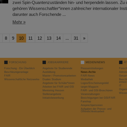
zwei Spin-Quantenzuständen hin- und herpendeln lassen. Zu d
gehören Wissenschaftler*innen zahlreicher internationaler Insti
darunter auch Forschende ...
Mehr »
8
9
10
11
12
13
14
...
31
»
FORSCHUNG
JOBS/KARRIERE
MEDIEN/NEWS
A
Forschung - Ein Überblick
Angebote für Studierende
Pressemitteilungen
Forsc
Beschleunigeranlage
Ausbildung
News-Archiv
Admini
FAIR
Master / Promotionsarbeiten
FAIR-News
Gesamt
Wissenschaftliche Netzwerke
Duales Studium
Mediathek
Beschl
entwic
Angebote für Schüler*innen
Logos/Erscheinungsbild
IT
Arbeiten bei FAIR und GSI
target-Magazin
Organi
Mentoring Hessen
FAIR- und GSI-Broschüren
Wissen
Stellenangebote
Veranstaltungen
Initiativbewerbung
Besichtigungen bei GSI/FAIR
Fanshop
Ansprechpersonen
Aufgaben der Presse- und
Öffentlichkeitsarbeit