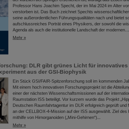
Professor Hans Joachim Specht, der im Mai 2024 im Alter vo
verstorben ist. Das Buch zeichnet Spechts wissenschaftlich
seine außerordentlichen Führungsqualitäten nach und bietet so
aufschlussreiches Porträt eines Physikers, der sowohl die wi
Agenda als auch die institutionelle Landschaft der modernen
Mehr »
orschung: DLR gibt grünes Licht für innovatives
periment aus der GSI-Biophysik
Ein Stück GSI/FAIR-Spitzenforschung soll im kommenden Jahr 
Mit einem hoch innovativen Forschungsprojekt ist die Abteilu
einer der nächsten Wissenschaftsmissionen auf der internatio
Raumstation ISS beteiligt. Vor kurzem wurde das Projekt „Hi
Deutschen Raumfahrtagentur im DLR erfolgreich geprüft und f
an der CELLBOX-4-Mission auf der ISS ausgewählt. Ziel des Pr
mithilfe von Hirnorganoiden („Mini-Gehirnen“)...
Mehr »