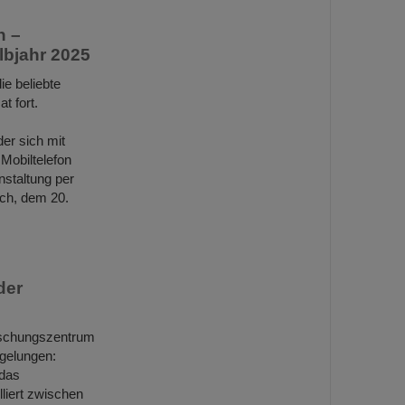
n –
lbjahr 2025
e beliebte
t fort.
er sich mit
Mobiltelefon
nstaltung per
ch, dem 20.
der
rschungszentrum
 gelungen:
 das
lliert zwischen