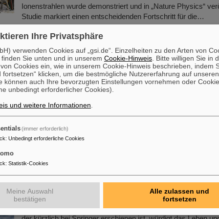
Ionenstrahlen wurde demonstriert und in „Nature Physics“ veröf
Studie markiert einen entscheidenden Fortschritt für die…
Mehr »
ktieren Ihre Privatsphäre
H) verwenden Cookies auf „gsi.de“. Einzelheiten zu den Arten von Co
mstadt: GSI/FAIR setzen mit Regenbogenfahne e
 finden Sie unten und in unserem
Cookie-Hinweis
. Bitte willigen Sie in 
on Cookies ein, wie in unserem Cookie-Hinweis beschrieben, indem Si
 fortsetzen“ klicken, um die bestmögliche Nutzererfahrung auf unsere
Anlässlich des Christopher Street Day (CSD) in Darmstadt w
e können auch Ihre bevorzugten Einstellungen vornehmen oder Cooki
e unbedingt erforderlicher Cookies).
GSI- und FAIR-Campus die Regenbogenfahne für Vielfalt, Ak
Sichtbarkeit gehisst. Die Geschäftsführung eröffnete mit ein
is und weitere Informationen
.
Solidarität mit queeren Menschen und betonte die Bedeutung e
diskriminierungsfreien Arbeitskultur. Zuvor waren im Pride-Mon
entials
(immer erforderlich)
Beschäftigten zum Vortrag „Queer in der Arbeitswelt: LSBTI
ck
:
Unbedingt erforderliche Cookies
Intersektionalität im Unternehmen“ eingeladen.
tomo
Mehr »
ck
:
Statistik-Cookies
s-Buch „Hans Joachim Specht – Scientist and 
n
Meine Auswahl
Alle zulassen und
bestätigen
fortsetzen
Der neue Open-Access-Band „Hans Joachim Specht: Scientist
der kürzlich bei Springer erschienen ist, würdigt das Leben und