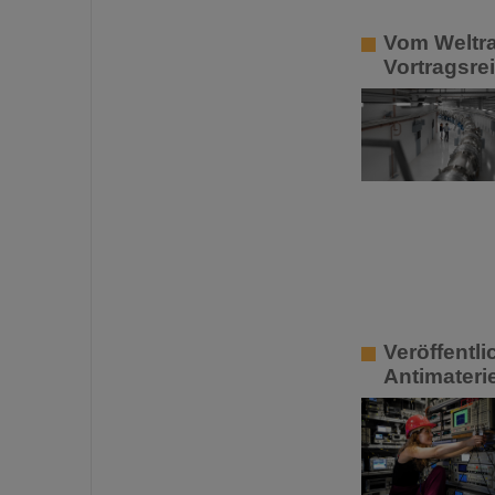
Vom Weltra
Vortragsre
Veröffentli
Antimateri