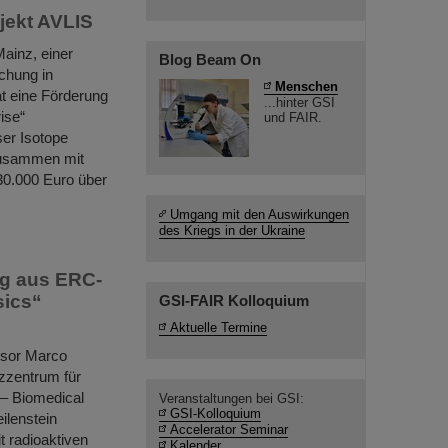
jekt AVLIS
ainz, einer
Blog Beam On
chung in
Menschen
t eine Förderung
...hinter GSI
ise“
und FAIR.
ser Isotope
 zusammen mit
230.000 Euro über
Umgang mit den Auswirkungen
des Kriegs in der Ukraine
ng aus ERC-
sics“
GSI-FAIR Kolloquium
Aktuelle Termine
ssor Marco
zzentrum für
– Biomedical
Veranstaltungen bei GSI:
GSI-Kolloquium
ilenstein
Accelerator Seminar
t radioaktiven
Kalender