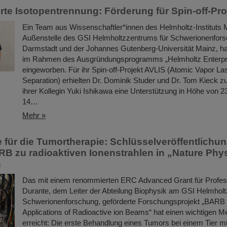
rte Isotopentrennung: Förderung für Spin-off-Pro
Ein Team aus Wissenschaftler*innen des Helmholtz-Instituts M
Außenstelle des GSI Helmholtzzentrums für Schwerionenfors
Darmstadt und der Johannes Gutenberg-Universität Mainz, ha
im Rahmen des Ausgründungsprogramms „Helmholtz Enterpr
eingeworben. Für ihr Spin-off-Projekt AVLIS (Atomic Vapor La
Separation) erhielten Dr. Dominik Studer und Dr. Tom Kieck
ihrer Kollegin Yuki Ishikawa eine Unterstützung in Höhe von 
14…
Mehr »
für die Tumortherapie: Schlüsselveröffentlichu
RB zu radioaktiven Ionenstrahlen in „Nature Phy
n
Das mit einem renommierten ERC Advanced Grant für Profe
Durante, dem Leiter der Abteilung Biophysik am GSI Helmholt
Schwerionenforschung, geförderte Forschungsprojekt „BARB 
Applications of Radioactive ion Beams“ hat einen wichtigen Me
erreicht: Die erste Behandlung eines Tumors bei einem Tier mi