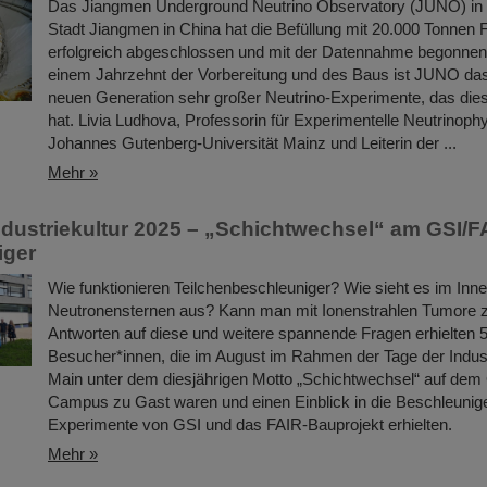
Das Jiangmen Underground Neutrino Observatory (JUNO) in 
Stadt Jiangmen in China hat die Befüllung mit 20.000 Tonnen Fl
erfolgreich abgeschlossen und mit der Datennahme begonnen
einem Jahrzehnt der Vorbereitung und des Baus ist JUNO das
neuen Generation sehr großer Neutrino-Experimente, das dies
hat. Livia Ludhova, Professorin für Experimentelle Neutrinoph
Johannes Gutenberg-Universität Mainz und Leiterin der ...
Mehr »
ndustriekultur 2025 – „Schichtwechsel“ am GSI/F
iger
Wie funktionieren Teilchenbeschleuniger? Wie sieht es im Inn
Neutronensternen aus? Kann man mit Ionenstrahlen Tumore 
Antworten auf diese und weitere spannende Fragen erhielten 
Besucher*innen, die im August im Rahmen der Tage der Indust
Main unter dem diesjährigen Motto „Schichtwechsel“ auf dem
Campus zu Gast waren und einen Einblick in die Beschleunig
Experimente von GSI und das FAIR-Bauprojekt erhielten.
Mehr »