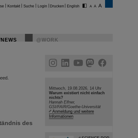
ise
Kontakt
Suche
Login
Drucken
English
/NEWS
@WORK
gram
linkedin
youtube
helmholtz.social
facebook
eed.
Mittwoch, 19.08.2026, 14 Uhr
Warum existiert nicht einfach
nichts?
Hannah Elfner,
GSI/FAIR/Goethe-Universität
Anmeldung und weitere
Informationen
ständnis des