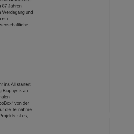
n 87 Jahren
en Werdegang und
 ein
ssenschaftliche
…
ins All starten:
ng Biophysik an
nalen
ppoBox“ von der
ür die Teilnahme
ojekts ist es,