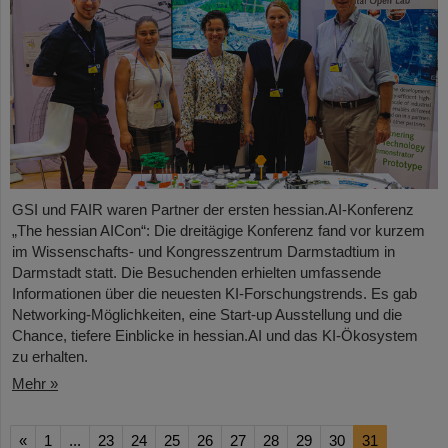
GSI und FAIR waren Partner der ersten hessian.AI-Konferenz
„The hessian AICon“: Die dreitägige Konferenz fand vor kurzem
im Wissenschafts- und Kongresszentrum Darmstadtium in
Darmstadt statt. Die Besuchenden erhielten umfassende
Informationen über die neuesten KI-Forschungstrends. Es gab
Networking-Möglichkeiten, eine Start-up Ausstellung und die
Chance, tiefere Einblicke in hessian.AI und das KI-Ökosystem
zu erhalten.
Mehr »
«
1
...
23
24
25
26
27
28
29
30
31