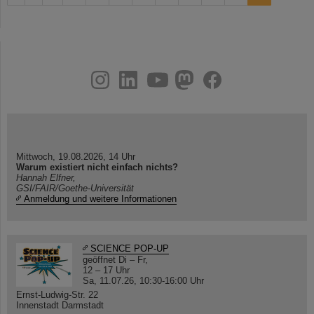
instagram
linkedin
youtube
helmholtz.social
facebook
Mittwoch, 19.08.2026, 14 Uhr
Warum existiert nicht einfach nichts?
Hannah Elfner,
GSI/FAIR/Goethe-Universität
Anmeldung und weitere Informationen
SCIENCE POP-UP
geöffnet Di – Fr,
12 – 17 Uhr
Sa, 11.07.26, 10:30-16:00 Uhr
Ernst-Ludwig-Str. 22
Innenstadt Darmstadt