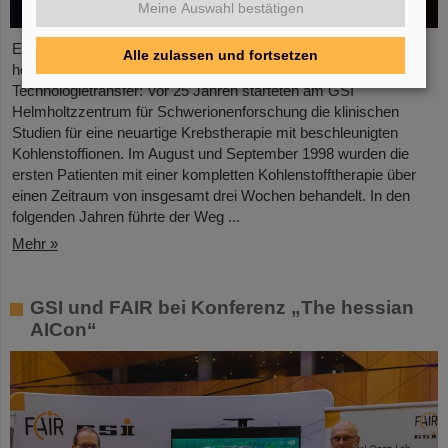
Meine Auswahl bestätigen
Es war der Beginn einer Erfolgsgeschichte und ist bis heute ein
Alle zulassen und fortsetzen
herausragendes Beispiel für vorbildlich gelungenen
Technologietransfer: Vor 25 Jahren starteten am GSI
Helmholtzzentrum für Schwerionenforschung die klinischen
Studien für eine neuartige Krebstherapie mit beschleunigten
Kohlenstoffionen. Im August und September 1998 wurden die
ersten Patienten mit einer kompletten Kohlenstofftherapie über
einen Zeitraum von insgesamt drei Wochen behandelt. In den
folgenden Jahren führte der Weg ...
Mehr »
GSI und FAIR bei Konferenz „The hessian
AICon“