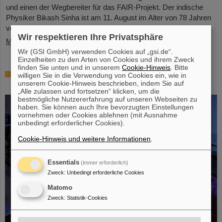
und einen der Wegbereiter für das FAIR-Projekt. Der indische
Physiker Bikash Sinha ist am 11. August im Alter von 78 Jahren
von uns gegangen.
Wir respektieren Ihre Privatsphäre
Mehr »
Wir (GSI GmbH) verwenden Cookies auf „gsi.de“.
Einzelheiten zu den Arten von Cookies und ihrem Zweck
finden Sie unten und in unserem
Cookie-Hinweis
. Bitte
25 Jahre Tumortherapie: Präzise Waffen im
willigen Sie in die Verwendung von Cookies ein, wie in
Kampf gegen den Krebs
unserem Cookie-Hinweis beschrieben, indem Sie auf
„Alle zulassen und fortsetzen“ klicken, um die
bestmögliche Nutzererfahrung auf unseren Webseiten zu
haben. Sie können auch Ihre bevorzugten Einstellungen
vornehmen oder Cookies ablehnen (mit Ausnahme
unbedingt erforderlicher Cookies).
Cookie-Hinweis und weitere Informationen
.
Essentials
(immer erforderlich)
Zweck
:
Unbedingt erforderliche Cookies
Matomo
Zweck
:
Statistik-Cookies