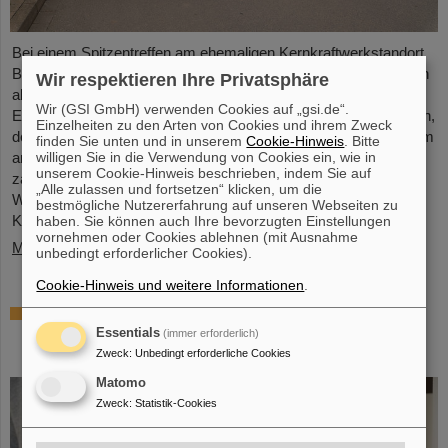
Bei einem Spitzentreffen am ehemaligen Kernkraftwerkstandort
Biblis hat Ministerpräsident Boris Rhein laserbasierte Kernfusion
Wir respektieren Ihre Privatsphäre
als Schlüsseltechnologie für eine saubere und wirtschaftliche
Wir (GSI GmbH) verwenden Cookies auf „gsi.de“.
Energieversorgung bezeichnet. Auch Professor Thomas Nilsson,
Einzelheiten zu den Arten von Cookies und ihrem Zweck
der Wissenschaftliche Geschäftsführer von GSI und FAIR, nahm
finden Sie unten und in unserem
Cookie-Hinweis
. Bitte
willigen Sie in die Verwendung von Cookies ein, wie in
an dem Treffen teil und unterzeichnete gemeinsam mit
unserem Cookie-Hinweis beschrieben, indem Sie auf
zahlreichen Vertreter*innen aus Politk, Wirtschaft und
„Alle zulassen und fortsetzen“ klicken, um die
Wissenschaft ein Memorandum of Understanding (MoU) zur
bestmögliche Nutzererfahrung auf unseren Webseiten zu
Kernfusion.
haben. Sie können auch Ihre bevorzugten Einstellungen
vornehmen oder Cookies ablehnen (mit Ausnahme
Mehr »
unbedingt erforderlicher Cookies).
Cookie-Hinweis und weitere Informationen
.
Schaufenster in die Spitzenforschung:
SCIENCE POP-UP von GSI/FAIR bringt
Essentials
(immer erforderlich)
Wissenschaft in die City
Zweck
:
Unbedingt erforderliche Cookies
Matomo
Zweck
:
Statistik-Cookies