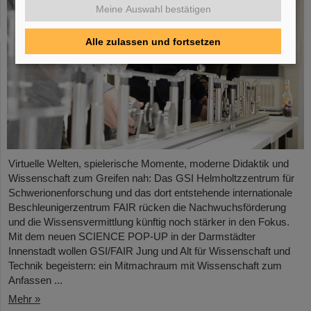
Meine Auswahl bestätigen
Alle zulassen und fortsetzen
Virtuelle Welten, spielerische Momente, moderne Didaktik und
Wissenschaft zum Greifen nah: Das GSI Helmholtzzentrum für
Schwerionenforschung und das dort entstehende internationale
Beschleunigerzentrum FAIR rücken die Nachwuchsförderung
und die Wissensvermittlung künftig noch stärker in den Fokus.
Mit dem neuen SCIENCE POP-UP in der Darmstädter
Innenstadt wollen GSI/FAIR Jung und Alt für Wissenschaft und
Technik begeistern: ein Mitmachraum mit Wissenschaft zum
Anfassen ...
Mehr »