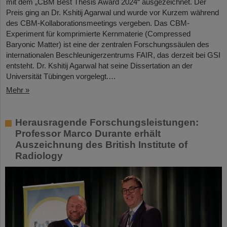
mit dem „CBM Best Thesis Award 2024“ ausgezeichnet. Der
Preis ging an Dr. Kshitij Agarwal und wurde vor Kurzem während
des CBM-Kollaborationsmeetings vergeben. Das CBM-
Experiment für komprimierte Kernmaterie (Compressed
Baryonic Matter) ist eine der zentralen Forschungssäulen des
internationalen Beschleunigerzentrums FAIR, das derzeit bei GSI
entsteht. Dr. Kshitij Agarwal hat seine Dissertation an der
Universität Tübingen vorgelegt.…
Mehr »
Herausragende Forschungsleistungen:
Professor Marco Durante erhält
Auszeichnung des British Institute of
Radiology