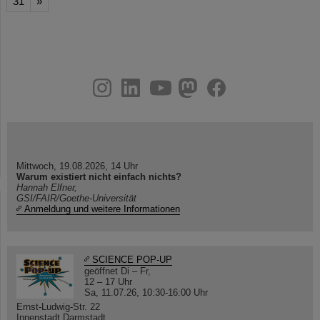
31
»
instagram
linkedin
youtube
helmholtz.social
facebook
Mittwoch, 19.08.2026, 14 Uhr
Warum existiert nicht einfach nichts?
Hannah Elfner,
GSI/FAIR/Goethe-Universität
Anmeldung und weitere Informationen
SCIENCE POP-UP
geöffnet Di – Fr,
12 – 17 Uhr
Sa, 11.07.26, 10:30-16:00 Uhr
Ernst-Ludwig-Str. 22
Innenstadt Darmstadt