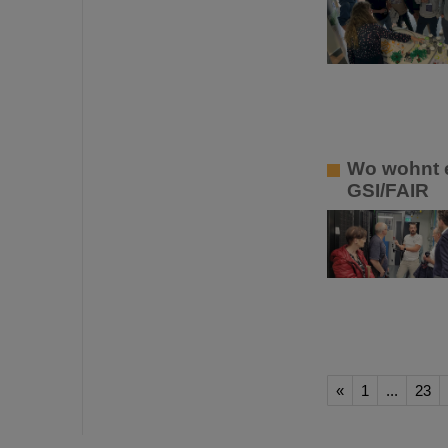
Wo wohnt e
GSI/FAIR
«
1
...
23