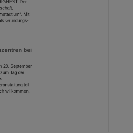
 HIGHEST. Der
schaft,
mstadtium“. Mit
als Gründungs-
nzentren bei
am 29. September
 zum Tag der
s-
nstaltung teil
ich willkommen.