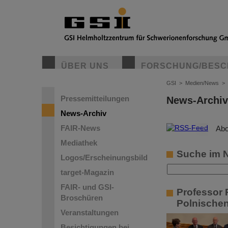
ÜBER UNS
FORSCHUNG/BESC
GSI
>
Medien/News
>
Pressemitteilungen
News-Archiv
News-Archiv
FAIR-News
©
Abo
Mediathek
Suche im 
Logos/Erscheinungsbild
target-Magazin
FAIR- und GSI-
Professor 
Broschüren
Polnische
Veranstaltungen
Besichtigungen bei