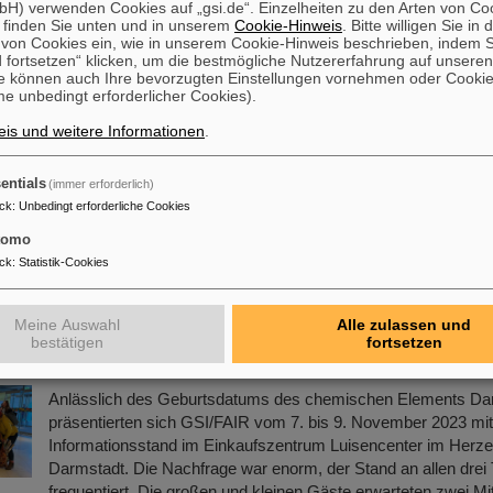
H) verwenden Cookies auf „gsi.de“. Einzelheiten zu den Arten von Co
Mehr »
 finden Sie unten und in unserem
Cookie-Hinweis
. Bitte willigen Sie in 
on Cookies ein, wie in unserem Cookie-Hinweis beschrieben, indem Si
 fortsetzen“ klicken, um die bestmögliche Nutzererfahrung auf unsere
cience Award“ für CBM-Doktorarbeit
e können auch Ihre bevorzugten Einstellungen vornehmen oder Cooki
e unbedingt erforderlicher Cookies).
Herzlichen Glückwunsch an Dr. Jaroslav Panasenko! Er wurde
is und weitere Informationen
.
Doktorarbeit am Physikalischen Institut der Universität Tübin
renommierten Industriepreis „Silicon Science Award“ des CiS
Forschungsinstitut für Mikrosensorik geehrt. Die Doktorarbeit
entials
(immer erforderlich)
Rahmen des CBM-Experiments (Compressed Baryonic Matter
ck
:
Unbedingt erforderliche Cookies
Arbeitsgruppe „Kernmaterie unter extremen Bedingungen“ unte
tomo
Professor Hans Rudolf Schmidt.
ck
:
Statistik-Cookies
Mehr »
Meine Auswahl
Alle zulassen und
rmstadtium feiert Geburtstag – GSI/FAIR präsent
bestätigen
fortsetzen
er in Darmstadt
Anlässlich des Geburtsdatums des chemischen Elements Da
präsentierten sich GSI/FAIR vom 7. bis 9. November 2023 mi
Informationsstand im Einkaufszentrum Luisencenter im Herz
Darmstadt. Die Nachfrage war enorm, der Stand an allen drei 
frequentiert. Die großen und kleinen Gäste erwarteten zwei M