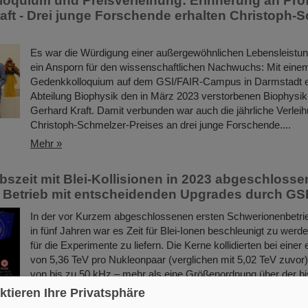
oquium und Preisverleihung: Erinnerung an Pro
aft - Drei junge Forschende erhalten Christoph-
Es war die Würdigung einer außergewöhnlichen Lebensleistun
ein Ansporn für den wissenschaftlichen Nachwuchs: Mit einem 
Gedenkkolloquium auf dem GSI/FAIR-Campus in Darmstadt eh
Abteilung Biophysik den in März 2023 verstorbenen Biophysik
Gerhard Kraft. Damit verbunden war auch die jährliche Verlei
Christoph-Schmelzer-Preises an drei junge Forschende....
Mehr »
bszeit mit Blei-Kollisionen in 2023 abgeschlosse
n Betrieb mit entscheidenden Upgrades durch GS
In der vor Kurzem abgeschlossenen ersten Schwerionenbetri
in fünf Jahren war es Zeit für Blei-Ionen beschleunigt zu werd
für die Experimente zu liefern. Die Kerne kollidierten bei einer
von 5,36 TeV pro Nukleonpaar (verglichen mit 5,02 TeV zuvor)
von bis zu 50 kHz – mehr als eine Größenordnung über der bis
Die Arbeiten beinhalteten den Neustart des verbesserten ALI
ktieren Ihre Privatsphäre
das erfolgreich Daten nehmen konnte.