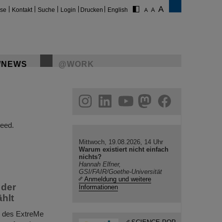
ise
Kontakt
Suche
Login
Drucken
English
/NEWS
@WORK
gram
linkedin
youtube
helmholtz.social
facebook
eed.
Mittwoch, 19.08.2026, 14 Uhr
Warum existiert nicht einfach
nichts?
Hannah Elfner,
GSI/FAIR/Goethe-Universität
Anmeldung und weitere
 der
Informationen
hlt
r des ExtreMe