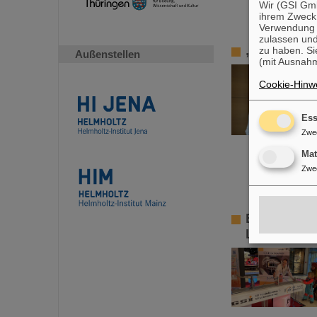
Wir (GSI Gmb
ihrem Zweck
Verwendung v
zulassen und
„Silicon S
zu haben. Si
Außenstellen
(mit Ausnahm
Cookie-Hinwe
Ess
Zwe
Ma
Zwe
Element Da
Luisencent