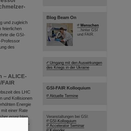
fessor
Schmelzer-
Blog Beam On
g und zugleich
Menschen
feierlichen
...hinter GSI
rte die GSI-
und FAIR.
-Professor
hung des
Umgang mit den Auswirkungen
des Kriegs in der Ukraine
n – ALICE-
I/FAIR
GSI-FAIR Kolloquium
ebszeit des LHC
Aktuelle Termine
en und Kollisionen
 erhöhten Energie
 mit einer Rate
her erreichten.
Veranstaltungen bei GSI:
GSI-Kolloquium
CE-Experiments,
Accelerator Seminar
Kalender