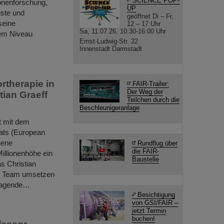
SCIENCE POP-
onenforschung,
UP
nste und
geöffnet Di – Fr,
seine
12 – 17 Uhr
Sa, 11.07.26, 10:30-16:00 Uhr
lem Niveau
Ernst-Ludwig-Str. 22
Innenstadt Darmstadt
rtherapie in
FAIR-Trailer:
Der Weg der
tian Graeff
Teilchen durch die
Beschleunigeranlage
t mit dem
ats (European
hene
Rundflug über
die FAIR-
illionenhöhe ein
Baustelle
s Christian
en Team umsetzen
sragende…
Besichtigung
von GSI/FAIR –
jetzt Termin
buchen!