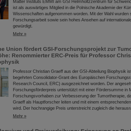
Matter Instituts EMMI am GSI Helmholtzzentrum für Schweri
ist als auswärtiges Mitglied in die Polnische Akademie der Kü
Wissenschaften aufgenommen worden. Mit der Wahl wurden 
Forschungsarbeit sowie sein hohes Ansehen auf internationa
gewürdigt.
Mehr »
e Union fördert GSI-Forschungsprojekt zur Tumo
öhe: Renommierter ERC-Preis für Professor Chris
ophysik
Professor Christian Graeff aus der GSI-Abteilung Biophysik is
begehrten Consolidator-Grant des Europäischen Forschungsr
Research Council, ERC) ausgezeichnet worden. Der angese
Forschungsförderpreis unterstützt mit einer Fördersumme in M
Forschungsvorhaben zur Verbesserung der Tumortherapie, da
Graeff als Hauptforscher leiten und mit einem entsprechend
wird. Der hochrangige Preis unterstreicht zugleich die herau
Mehr »