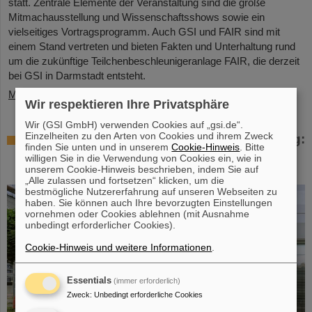
statt. Zentrale Elemente der Veranstaltung sind die große
Mitmachausstellung und Wissenschaftsshows sowie ein
vielseitiges Vortragsprogramm. Auch GSI und FAIR sind mit
einem Stand vertreten und bieten Fakten und Unterhaltung rund
um die zukünftige Teilchenbeschleunigeranlage FAIR, die derzeit
bei GSI in Darmstadt entsteht.
Mehr »
Wir respektieren Ihre Privatsphäre
Wir (GSI GmbH) verwenden Cookies auf „gsi.de“.
Einzelheiten zu den Arten von Cookies und ihrem Zweck
Workshop bei GSI zur Strahlenhärteprüfung:
finden Sie unten und in unserem
Cookie-Hinweis
. Bitte
Bedürfnisse von Forschung und Industrie
willigen Sie in die Verwendung von Cookies ein, wie in
im Blick
unserem Cookie-Hinweis beschrieben, indem Sie auf
„Alle zulassen und fortsetzen“ klicken, um die
bestmögliche Nutzererfahrung auf unseren Webseiten zu
haben. Sie können auch Ihre bevorzugten Einstellungen
vornehmen oder Cookies ablehnen (mit Ausnahme
unbedingt erforderlicher Cookies).
Cookie-Hinweis und weitere Informationen
.
Essentials
(immer erforderlich)
Zweck
:
Unbedingt erforderliche Cookies