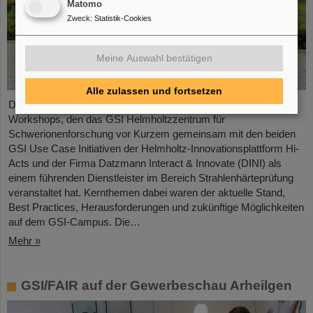
Matomo
Zweck
:
Statistik-Cookies
Meine Auswahl bestätigen
Alle zulassen und fortsetzen
Das Thema Strahlenhärteprüfung stand im Mittelpunkt eines
Workshops, den das GSI Helmholtzzentrum für
Schwerionenforschung vor Kurzem gemeinsam mit den beiden
GSI Use Case Initiativen der Helmholtz-Innovationsplattform Hi-
Acts und der Firma Datzmann Interact & Innovate (DINI) als
einem führenden Dienstleister im Bereich Strahlenhärteprüfung
veranstaltet hat. Kernthemen dabei waren der aktuelle Stand,
Best Practices, Herausforderungen und zukünftige Möglichkeiten
auf dem GSI-Campus. Die…
Mehr »
GSI/FAIR auf der Gewerbeschau Arheilgen