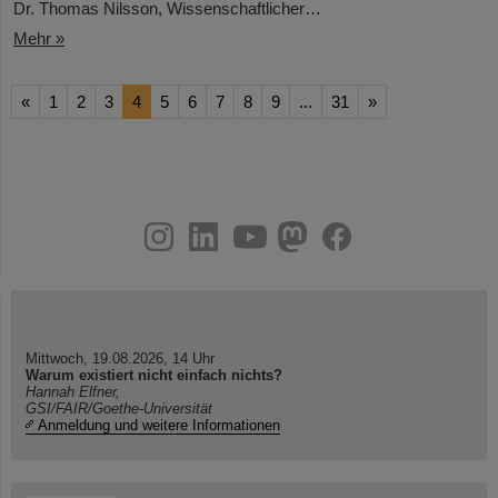
Dr. Thomas Nilsson, Wissenschaftlicher…
Mehr »
«
1
2
3
4
5
6
7
8
9
...
31
»
instagram
linkedin
youtube
helmholtz.social
facebook
Mittwoch, 19.08.2026, 14 Uhr
Warum existiert nicht einfach nichts?
Hannah Elfner,
GSI/FAIR/Goethe-Universität
Anmeldung und weitere Informationen