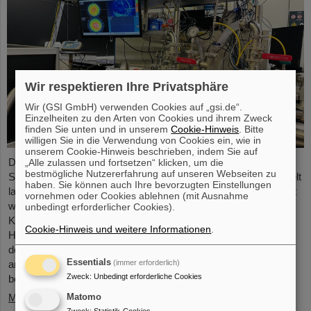
Wir respektieren Ihre Privatsphäre
Wir (GSI GmbH) verwenden Cookies auf „gsi.de“.
Einzelheiten zu den Arten von Cookies und ihrem Zweck
finden Sie unten und in unserem
Cookie-Hinweis
. Bitte
willigen Sie in die Verwendung von Cookies ein, wie in
unserem Cookie-Hinweis beschrieben, indem Sie auf
Das Projekt „Innovationspartnerschaft für Hochfluss-EUV-
„Alle zulassen und fortsetzen“ klicken, um die
bestmögliche Nutzererfahrung auf unseren Webseiten zu
Strahlquellen in Metrologie und Bildgebung (InnoEUV)” entwickelt
haben. Sie können auch Ihre bevorzugten Einstellungen
lasergetriebene Extreme-Ultraviolett-(EUV)-Strahlquellen gezielt
vornehmen oder Cookies ablehnen (mit Ausnahme
weiter für Anwendungen in Metrologie und Bildgebung. Die
unbedingt erforderlicher Cookies).
Kooperation von Helmholtz Institut Jena (HI-Jena) und GSI
Cookie-Hinweis und weitere Informationen
.
Helmholtzzentrum für Schwerionenforschung in Darmstadt mit
der Active Fiber Systems GmbH (AFS) soll die Überführung in
Essentials
(immer erforderlich)
anwendungsnahe und kommerzielle Anwendungen
Zweck
:
Unbedingt erforderliche Cookies
beschleunigen.
Mehr »
Matomo