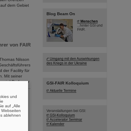
 auf dem Gebiet
Blog Beam On
Menschen
...hinter GSI und
FAIR.
hrer von FAIR
Umgang mit den Auswirkungen
 Thomas Nilsson
des Kriegs in der Ukraine
Geschäftsführers
er Facility für
. Mit seiner
e wird Professor
GSI-FAIR Kolloquium
seinrichtung ...
Aktuelle Termine
okies und
die
e auf „Alle
n Webseiten
Veranstaltungen bei GSI:
es ablehnen
GSI-Kolloquium
ich! Der
Accelerator Seminar
htliche
Kalender
latz für