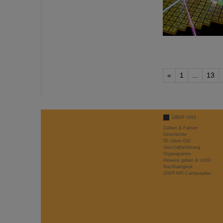
«
1
...
13
ÜBER UNS
Zahlen & Fakten
Geschichte
50 Jahre GSI
Geschäftsführung
Organigramm
Hinweis geben & LkSG
Nachhaltigkeit
GSI/FAIR-Campusplan