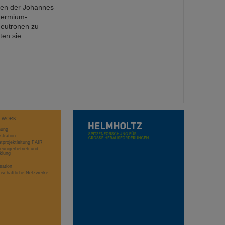
ren der Johannes
 Fermium-
Neutronen zu
mten sie…
T WORK
hung
stration
projektleitung FAIR
eunigerbetrieb und -
klung
sation
schaftliche Netzwerke