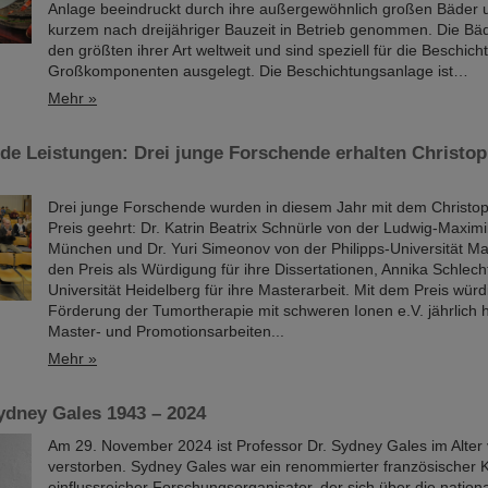
Anlage beeindruckt durch ihre außergewöhnlich großen Bäder 
kurzem nach dreijähriger Bauzeit in Betrieb genommen. Die Bä
den größten ihrer Art weltweit und sind speziell für die Beschic
Großkomponenten ausgelegt. Die Beschichtungsanlage ist…
Mehr »
de Leistungen: Drei junge Forschende erhalten Christo
Drei junge Forschende wurden in diesem Jahr mit dem Christo
Preis geehrt: Dr. Katrin Beatrix Schnürle von der Ludwig-Maximil
München und Dr. Yuri Simeonov von der Philipps-Universität Ma
den Preis als Würdigung für ihre Dissertationen, Annika Schlech
Universität Heidelberg für ihre Masterarbeit. Mit dem Preis würd
Förderung der Tumortherapie mit schweren Ionen e.V. jährlich
Master- und Promotionsarbeiten...
Mehr »
ydney Gales 1943 – 2024
Am 29. November 2024 ist Professor Dr. Sydney Gales im Alter
verstorben. Sydney Gales war ein renommierter französischer 
einflussreicher Forschungsorganisator, der sich über die natio