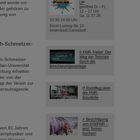
und wurde vor
UP
geöffnet Di – Fr,
der gehören zu
12 – 17 Uhr
htung von
Sa, 11.07.26,
10:30-16:00 Uhr
Ernst-Ludwig-Str. 22
Innenstadt Darmstadt
ph-Schmelzer-
FAIR-Trailer: Der
Weg der Teilchen
ph-Schmelzer-
durch die
ian-Universität
Beschleunigeranlage
rburg erhielten
ter von der
igt der Verein zur
Rundflug über
 herausragende
die FAIR-
Baustelle
Besichtigung
von GSI/FAIR –
 von 81 Jahren
jetzt Termin
Kernphysiker und
buchen!
nalen Grenzen