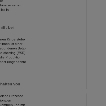
er
chine zu sehen.
lick in…
ilft bei
laren Kinderstube
*innen ist einer
gebundenen Beta-
peicherring (ESR)
die Produktion
enast (sogenannte
haften von
elche Prozesse
tionalen
u kommen und mit