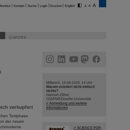
Anreise
Kontakt
Suche
Login
Drucken
English
@WORK
ram
linkedin
youtube
helmholtz.social
facebook
d.
Mittwoch, 19.08.2026, 14 Uhr
Warum existiert nicht einfach
nichts?
Hannah Elfner,
GSI/FAIR/Goethe-Universität
Anmeldung und weitere
eich verkupfert
Informationen
ichen Testphase
ion der neuen
hochmoderne
SCIENCE POP-