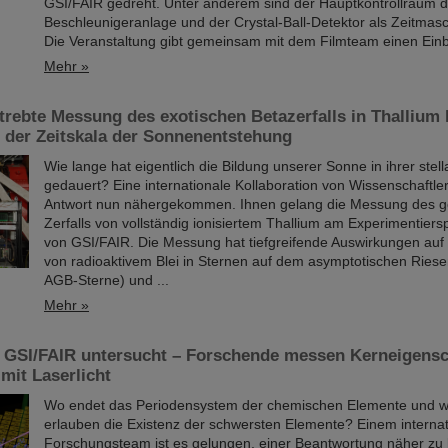
GSI/FAIR gedreht. Unter anderem sind der Hauptkontrollraum d
Beschleunigeranlage und der Crystal-Ball-Detektor als Zeitmas
Die Veranstaltung gibt gemeinsam mit dem Filmteam einen Einb
Mehr »
rebte Messung des exotischen Betazerfalls in Thallium h
der Zeitskala der Sonnenentstehung
Wie lange hat eigentlich die Bildung unserer Sonne in ihrer stel
gedauert? Eine internationale Kollaboration von Wissenschaftler
Antwort nun nähergekommen. Ihnen gelang die Messung des 
Zerfalls von vollständig ionisiertem Thallium am Experimentiers
von GSI/FAIR. Die Messung hat tiefgreifende Auswirkungen auf 
von radioaktivem Blei in Sternen auf dem asymptotischen Ries
AGB-Sterne) und ...
Mehr »
 GSI/FAIR untersucht – Forschende messen Kerneigensc
mit Laserlicht
Wo endet das Periodensystem der chemischen Elemente und w
erlauben die Existenz der schwersten Elemente? Einem interna
Forschungsteam ist es gelungen, einer Beantwortung näher z