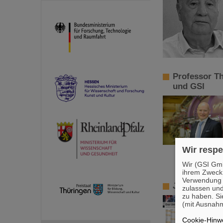
Professor Th
und GSI
Wir respe
Wir (GSI Gmb
ihrem Zweck
Verwendung v
Jahreskalend
zulassen und
zu haben. Si
(mit Ausnahm
Cookie-Hinwe