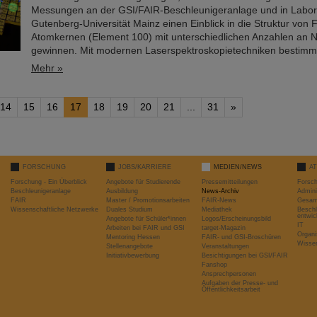
Messungen an der GSI/FAIR-Beschleunigeranlage und in Labo
Gutenberg-Universität Mainz einen Einblick in die Struktur von
Atomkernen (Element 100) mit unterschiedlichen Anzahlen an 
gewinnen. Mit modernen Laserspektroskopietechniken bestim
Mehr »
14
15
16
17
18
19
20
21
...
31
»
FORSCHUNG
JOBS/KARRIERE
MEDIEN/NEWS
A
Forschung - Ein Überblick
Angebote für Studierende
Pressemitteilungen
Forsc
Beschleunigeranlage
Ausbildung
News-Archiv
Admini
FAIR
Master / Promotionsarbeiten
FAIR-News
Gesamt
Wissenschaftliche Netzwerke
Duales Studium
Mediathek
Beschl
entwic
Angebote für Schüler*innen
Logos/Erscheinungsbild
IT
Arbeiten bei FAIR und GSI
target-Magazin
Organi
Mentoring Hessen
FAIR- und GSI-Broschüren
Wissen
Stellenangebote
Veranstaltungen
Initiativbewerbung
Besichtigungen bei GSI/FAIR
Fanshop
Ansprechpersonen
Aufgaben der Presse- und
Öffentlichkeitsarbeit