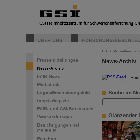
ÜBER UNS
FORSCHUNG/BESCHLE
GSI
>
Medien/News
>
Pressemitteilungen
News-Archiv
News-Archiv
FAIR-News
©
Abon
Mediathek
Suche im Ne
Logos/Erscheinungsbild
target-Magazin
FAIR- und GSI-Broschüren
Glänzender F
Veranstaltungen
Besichtigungen bei
GSI/FAIR
Fanshop