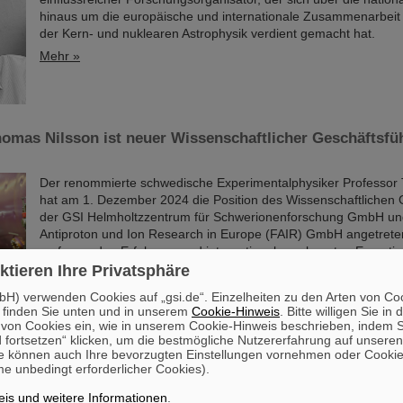
hinaus um die europäische und internationale Zusammenarbeit
der Kern- und nuklearen Astrophysik verdient gemacht hat.
Mehr »
omas Nilsson ist neuer Wissenschaftlicher Geschäftsfü
Der renommierte schwedische Experimentalphysiker Professor
hat am 1. Dezember 2024 die Position des Wissenschaftlichen 
der GSI Helmholtzzentrum für Schwerionenforschung GmbH und d
Antiproton und Ion Research in Europe (FAIR) GmbH angetreten
umfassenden Erfahrung und international anerkannten Expertis
Thomas Nilsson die wissenschaftliche Entwicklung der Forschung
ktieren Ihre Privatsphäre
Mehr »
H) verwenden Cookies auf „gsi.de“. Einzelheiten zu den Arten von Co
 finden Sie unten und in unserem
Cookie-Hinweis
. Bitte willigen Sie in 
on Cookies ein, wie in unserem Cookie-Hinweis beschrieben, indem Si
er von GSI und FAIR ab sofort erhältlich
 fortsetzen“ klicken, um die bestmögliche Nutzererfahrung auf unsere
e können auch Ihre bevorzugten Einstellungen vornehmen oder Cooki
Der beliebte Jahreskalender von GSI und FAIR ist wieder erhältl
e unbedingt erforderlicher Cookies).
großformatige DIN-A2-Kalender bietet wie gewohnt eine übersic
Darstellung aller Feiertage und Schulferien sowie ausreichend P
is und weitere Informationen
.