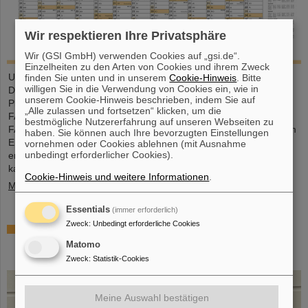
Wir respektieren Ihre Privatsphäre
Wir (GSI GmbH) verwenden Cookies auf „gsi.de“.
Einzelheiten zu den Arten von Cookies und ihrem Zweck
Unser großformatiger DIN-A2-Kalender bietet eine übersichtliche
finden Sie unten und in unserem
Cookie-Hinweis
. Bitte
willigen Sie in die Verwendung von Cookies ein, wie in
Darstellung aller Feiertage und Schulferien sowie ausreichend
unserem Cookie-Hinweis beschrieben, indem Sie auf
Platz für persönliche Notizen. Mit attraktiven Bildern von GSI und
„Alle zulassen und fortsetzen“ klicken, um die
FAIR ist er ein praktischer Begleiter durchs ganze Jahr. GSI- und
bestmögliche Nutzererfahrung auf unseren Webseiten zu
FAIR-Mitarbeitende können den Kalender direkt im Foyer oder am
haben. Sie können auch Ihre bevorzugten Einstellungen
Empfang in der Borsigstraße abholen. Externe Interessent*innen
vornehmen oder Cookies ablehnen (mit Ausnahme
unbedingt erforderlicher Cookies).
erhalten ihn per Post: Bitte senden Sie eine E-Mail an gsi-
kalender(at)gsi.de mit Name, vollständiger Anschrift…
Cookie-Hinweis und weitere Informationen
.
Mehr »
Essentials
(immer erforderlich)
Zweck
:
Unbedingt erforderliche Cookies
Dr. Andrea Fischer aus dem
Bundesforschungsministerium zur neuen GSI-
Matomo
Aufsichtsratsvorsitzenden gewählt
Zweck
:
Statistik-Cookies
Meine Auswahl bestätigen