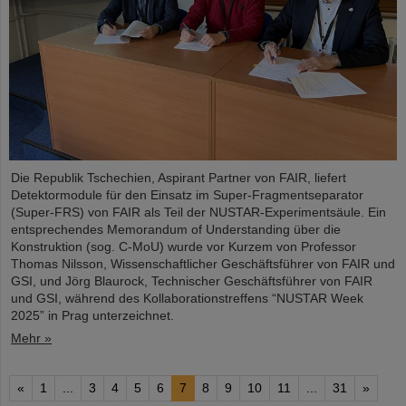
Die Republik Tschechien, Aspirant Partner von FAIR, liefert
Detektormodule für den Einsatz im Super-Fragmentseparator
(Super-FRS) von FAIR als Teil der NUSTAR-Experimentsäule. Ein
entsprechendes Memorandum of Understanding über die
Konstruktion (sog. C-MoU) wurde vor Kurzem von Professor
Thomas Nilsson, Wissenschaftlicher Geschäftsführer von FAIR und
GSI, und Jörg Blaurock, Technischer Geschäftsführer von FAIR
und GSI, während des Kollaborationstreffens “NUSTAR Week
2025” in Prag unterzeichnet.
Mehr »
«
1
...
3
4
5
6
7
8
9
10
11
...
31
»