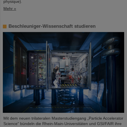
physique).
Mehr »
Beschleuniger-Wissenschaft studieren
Mit dem neuen trilateralen Masterstudiengang „Particle Accelerator
Science“ bündeln die Rhein-Main-Universitäten und GSI/FAIR ihre