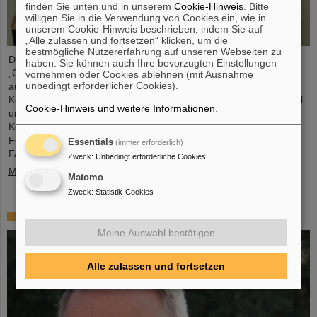
finden Sie unten und in unserem
Cookie-Hinweis
. Bitte
willigen Sie in die Verwendung von Cookies ein, wie in
unserem Cookie-Hinweis beschrieben, indem Sie auf
„Alle zulassen und fortsetzen“ klicken, um die
bestmögliche Nutzererfahrung auf unseren Webseiten zu
Die CBM-Kollaboration hat zwei Nachwuchsforschende mit dem
haben. Sie können auch Ihre bevorzugten Einstellungen
„CBM Best Thesis Award“ für herausragende Promotionsarbeiten
vornehmen oder Cookies ablehnen (mit Ausnahme
unbedingt erforderlicher Cookies).
ausgezeichnet. Die Preise wurden während des CBM-
Kollaborationsmeetings verliehen und gingen an Dr. Vikas Singhal
Cookie-Hinweis und weitere Informationen
.
und Dr. Marcel Bajdel. Das CBM-Experiment für komprimierte
Kernmaterie (Compressed Baryonic Matter) ist eine der zentralen
Forschungssäulen des internationalen Beschleunigerzentrums
Essentials
(immer erforderlich)
FAIR, das derzeit bei GSI entsteht.
Zweck
:
Unbedingt erforderliche Cookies
Mehr »
Matomo
Zweck
:
Statistik-Cookies
In memoriam Eckart Grosse
Meine Auswahl bestätigen
Alle zulassen und fortsetzen