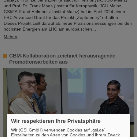
und Prof. Dr. Frank Maas (Institut für Kernphysik, JGU Mainz,
GSI/FAIR und Helmholtz-Institut Mainz) hat im April 2024 einen
ERC Advanced Grant für das Projekt „Zeptometry” erhalten.
Dieses Projekt zielt darauf ab, neue Präzisionsmessungen bei den
höchsten Energien am LHC am europäischen…
Mehr »
CBM-Kollaboration zeichnet herausragende
Promotionsarbeiten aus
Wir respektieren Ihre Privatsphäre
Wir (GSI GmbH) verwenden Cookies auf „gsi.de“.
Einzelheiten zu den Arten von Cookies und ihrem Zweck