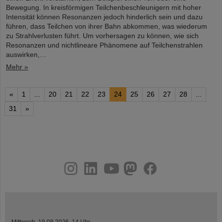
Bewegung. In kreisförmigen Teilchenbeschleunigern mit hoher
Intensität können Resonanzen jedoch hinderlich sein und dazu
führen, dass Teilchen von ihrer Bahn abkommen, was wiederum
zu Strahlverlusten führt. Um vorhersagen zu können, wie sich
Resonanzen und nichtlineare Phänomene auf Teilchenstrahlen
auswirken,…
Mehr »
«
1
...
20
21
22
23
24
25
26
27
28
...
31
»
instagram
linkedin
youtube
helmholtz.social
facebook
Mittwoch, 19.08.2026, 14 Uhr