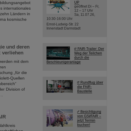
tbildungsangebot
UP
geöffnet Di – Fr,
 internationales
12 – 17 Uhr
 zehn Ländern in
Sa, 11.07.26,
10:30-16:00 Uhr
hema kosmische
Ernst-Ludwig-Str. 22
Innenstadt Darmstadt
ie und deren
FAIR-Trailer: Der
 verliehen
Weg der Teilchen
durch die
 werden mit dem
Beschleunigeranlage
ren
chung „für die
olett-Quellen
Rundflug über
obereich“
die FAIR-
er Division of
Baustelle
y…
Besichtigung
AIR
von GSI/FAIR –
jetzt Termin
buchen!
ahlkreis