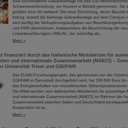
Eine hochmoderne Galvanikanlage hat das GSI Helmholtzzentr
Schwerionenforschung vor Kurzem in Betrieb genommen. Sie z
größten ihrer Art weltweit. Die neue Einrichtung, deren Bauzeit 
betrug, ersetzt die bisherige Galvanikanlage auf dem Campus vo
wird künftig die Verkupferungsaufgaben von Beschleunigerkom
und FAIR übernehmen, insbesondere die Beschichtung der neu
Linearbeschleunigers UNILAC, der zukünftig als…
Mehr »
 finanziert durch das italienische Ministerium für ausw
iten und internationale Zusammenarbeit (MAECI) – Ge
n Universität Triest und GSI/FAIR
Das ELMA-Forschungsprojekt, das gemeinsam von der Universit
GSI/FAIR in Darmstadt durchgeführt wird, hat 150 000 Euro für 
das Energieverhalten von monolithischen Siliziumpixelsensoren
Die Mittel wurden vom italienischen Ministerium für auswärtige
und internationale Zusammenarbeit (MAECI) im Rahmen der kul
Zusammenarbeit zwischen Italien und Deutschland bereitgestellt
Kooperation ist es...
Mehr »