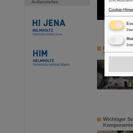
(mit Ausnahm
Außenstellen
Cookie-Hinwe
Ess
Zwe
Ma
Zwe
Installation
Tunnel, 17 M
Wichtiger Sc
Komponenten