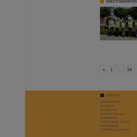
Bezirksverw
«
1
...
16
ÜBER UNS
Zahlen & Fakten
Geschichte
50 Jahre GSI
Geschäftsführung
Organigramm
Hinweis geben & LkSG
Nachhaltigkeit
GSI/FAIR-Campusplan