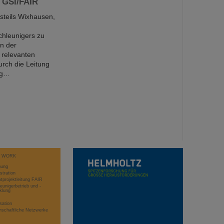
 GSI/FAIR
steils Wixhausen,
chleunigers zu
en der
 relevanten
rch die Leitung
örg…
T WORK
hung
stration
projektleitung FAIR
eunigerbetrieb und -
klung
sation
schaftliche Netzwerke