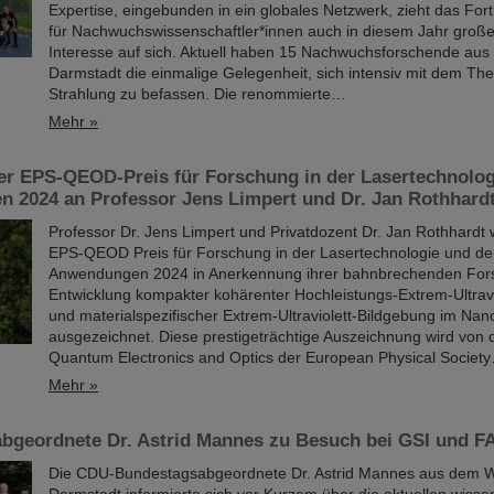
Expertise, eingebunden in ein globales Netzwerk, zieht das For
für Nachwuchswissenschaftler*innen auch in diesem Jahr großes
Interesse auf sich. Aktuell haben 15 Nachwuchsforschende aus
Darmstadt die einmalige Gelegenheit, sich intensiv mit dem T
Strahlung zu befassen. Die renommierte…
Mehr »
r EPS-QEOD-Preis für Forschung in der Lasertechnolog
 2024 an Professor Jens Limpert und Dr. Jan Rothhardt
Professor Dr. Jens Limpert und Privatdozent Dr. Jan Rothhardt
EPS-QEOD Preis für Forschung in der Lasertechnologie und de
Anwendungen 2024 in Anerkennung ihrer bahnbrechenden Fors
Entwicklung kompakter kohärenter Hochleistungs-Extrem-Ultravi
und materialspezifischer Extrem-Ultraviolett-Bildgebung im Nan
ausgezeichnet. Diese prestigeträchtige Auszeichnung wird von d
Quantum Electronics and Optics der European Physical Societ
Mehr »
bgeordnete Dr. Astrid Mannes zu Besuch bei GSI und F
Die CDU-Bundestagsabgeordnete Dr. Astrid Mannes aus dem W