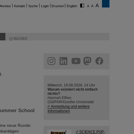
Anreise
Kontakt
Suche
Login
Drucken
English
@WORK
ram
linkedin
youtube
helmholtz.social
facebook
d.
Mittwoch, 19.08.2026, 14 Uhr
Warum existiert nicht einfach
nichts?
Hannah Elfner,
GSI/FAIR/Goethe-Universität
Anmeldung und weitere
 Summer School
Informationen
eine neue Runde:
hkarätigen
SCIENCE POP-