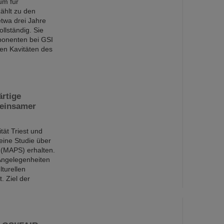
um für
ählt zu den
etwa drei Jahre
llständig. Sie
ponenten bei GSI
en Kavitäten des
ärtige
meinsamer
ät Triest und
eine Studie über
 (MAPS) erhalten.
 Angelegenheiten
turellen
. Ziel der