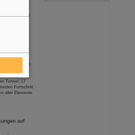
Hörsaal von
 wie
n Einwahllink in
en. Das
nem…
folgreich im
ine ist gefallen.
ationalen
rsten
en Tunnel, 17
denden Fortschritt
en aller Elemente
tungen auf