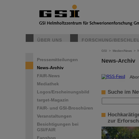
ÜBER UNS
FORSCHUNG/BESCHLE
GSI
>
Medien/News
>
Pressemitteilungen
News-Archiv
News-Archiv
FAIR-News
©
Abon
Mediathek
Suche im Ne
Logos/Erscheinungsbild
target-Magazin
FAIR- und GSI-Broschüren
Hochkarätig
Veranstaltungen
zur Erforsc
Besichtigungen bei
GSI/FAIR
Fanshop