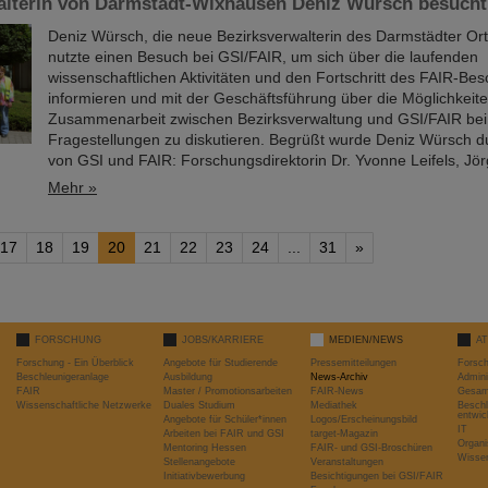
alterin von Darmstadt-Wixhausen Deniz Würsch besucht
Deniz Würsch, die neue Bezirksverwalterin des Darmstädter Ort
nutzte einen Besuch bei GSI/FAIR, um sich über die laufenden
wissenschaftlichen Aktivitäten und den Fortschritt des FAIR-Bes
informieren und mit der Geschäftsführung über die Möglichkeit
Zusammenarbeit zwischen Bezirksverwaltung und GSI/FAIR bei
Fragestellungen zu diskutieren. Begrüßt wurde Deniz Würsch du
von GSI und FAIR: Forschungsdirektorin Dr. Yvonne Leifels, J
Mehr »
17
18
19
20
21
22
23
24
...
31
»
FORSCHUNG
JOBS/KARRIERE
MEDIEN/NEWS
A
Forschung - Ein Überblick
Angebote für Studierende
Pressemitteilungen
Forsc
Beschleunigeranlage
Ausbildung
News-Archiv
Admini
FAIR
Master / Promotionsarbeiten
FAIR-News
Gesamt
Wissenschaftliche Netzwerke
Duales Studium
Mediathek
Beschl
entwic
Angebote für Schüler*innen
Logos/Erscheinungsbild
IT
Arbeiten bei FAIR und GSI
target-Magazin
Organi
Mentoring Hessen
FAIR- und GSI-Broschüren
Wissen
Stellenangebote
Veranstaltungen
Initiativbewerbung
Besichtigungen bei GSI/FAIR