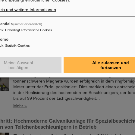
e unbedingt erforderlicher Cookies).
entweder nach Voranmeldung an der Präsenzveranstaltung im 
GSI/FAIR teilnehmen oder sich mit einem internetfähigen Gerät
is und weitere Informationen
.
beispielsweise einem Laptop, Mobiltelefon oder Tablet über eine
die Übertragung der Veranstaltung per Videokonferenz einwähl
entials
(immer erforderlich)
Programm beginnt am Mittwoch, dem 28. August 2024, mit ei
ck
:
Unbedingt erforderliche Cookies
Mehr »
tomo
ck
:
Statistik-Cookies
sstart der FAIR-Beschleunigermaschine: Erste Magnete er
eter unter der Erde, eingebaut
Meine Auswahl
Alle zulassen und
Der Startschuss für die Installation der FAIR-Beschleunigermasch
bestätigen
fortsetzen
Die hoch präzisen Montagearbeiten in den Gebäuden der intern
Beschleunigeranlage FAIR in Darmstadt haben begonnen: Die e
tonnenschweren Magnete wurden erfolgreich in dem ringförmig
Meter unter der Erde, positioniert. Dies markiert einen entschei
in der Realisierung des hochmodernen Beschleunigers, der Ion
bis auf 99 Prozent der Lichtgeschwindigkeit…
Mehr »
hritt: Hochmoderne Galvanikanlage für Spezialbeschich
 von Teilchenbeschleunigern in Betrieb