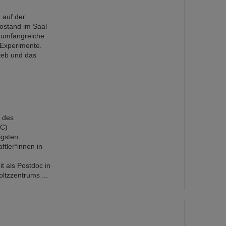
 auf der
fostand im Saal
 umfangreiche
-Experimente.
ieb und das
t des
RC)
igsten
tler*innen in
t als Postdoc in
ltzzentrums ...