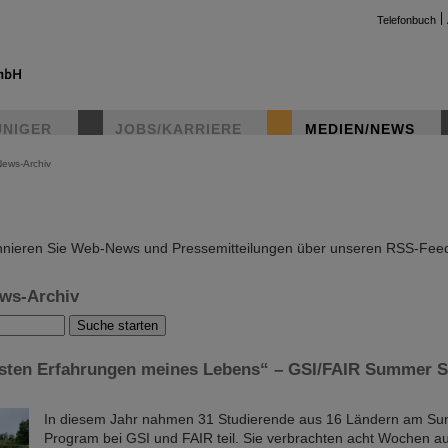
Telefonbuch
UNIGER
JOBS/KARRIERE
MEDIEN/NEWS
News-Archiv
instag
nieren Sie Web-News und Pressemitteilungen über unseren RSS-Fee
ws-Archiv
esten Erfahrungen meines Lebens“ – GSI/FAIR Summer S
In diesem Jahr nahmen 31 Studierende aus 16 Ländern am S
Program bei GSI und FAIR teil. Sie verbrachten acht Wochen 