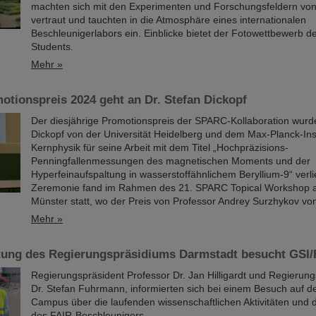
machten sich mit den Experimenten und Forschungsfeldern vo
vertraut und tauchten in die Atmosphäre eines internationalen
Beschleunigerlabors ein. Einblicke bietet der Fotowettbewerb 
Students.
Mehr »
tionspreis 2024 geht an Dr. Stefan Dickopf
Der diesjährige Promotionspreis der SPARC-Kollaboration wurd
Dickopf von der Universität Heidelberg und dem Max-Planck-Inst
Kernphysik für seine Arbeit mit dem Titel „Hochpräzisions-
Penningfallenmessungen des magnetischen Moments und der
Hyperfeinaufspaltung in wasserstoffähnlichem Beryllium-9“ verl
Zeremonie fand im Rahmen des 21. SPARC Topical Workshop an
Münster statt, wo der Preis von Professor Andrey Surzhykov v
Mehr »
tung des Regierungspräsidiums Darmstadt besucht GSI/
Regierungspräsident Professor Dr. Jan Hilligardt und Regierung
Dr. Stefan Fuhrmann, informierten sich bei einem Besuch auf 
Campus über die laufenden wissenschaftlichen Aktivitäten und d
des FAIR-Beschleunigers.