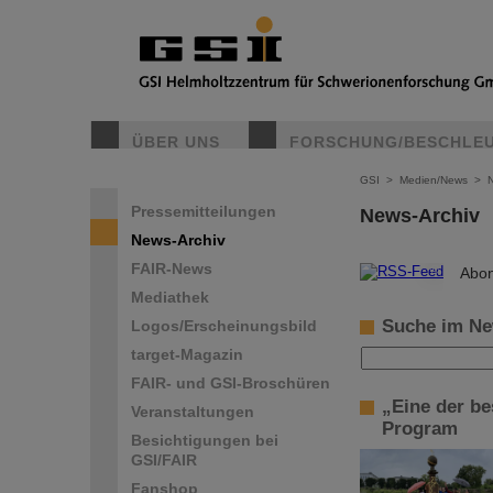
ÜBER UNS
FORSCHUNG/BESCHLE
GSI
>
Medien/News
>
Pressemitteilungen
News-Archiv
News-Archiv
FAIR-News
©
Abon
Mediathek
Suche im Ne
Logos/Erscheinungsbild
target-Magazin
FAIR- und GSI-Broschüren
„Eine der b
Veranstaltungen
Program
Besichtigungen bei
GSI/FAIR
Fanshop