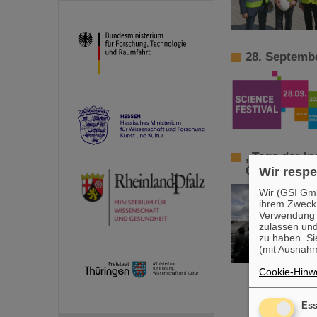
28. Septembe
„Tage der In
GSI/FAIR
Wir respe
Wir (GSI Gmb
ihrem Zweck
Verwendung v
zulassen und
zu haben. Si
(mit Ausnahm
Cookie-Hinwe
Ess