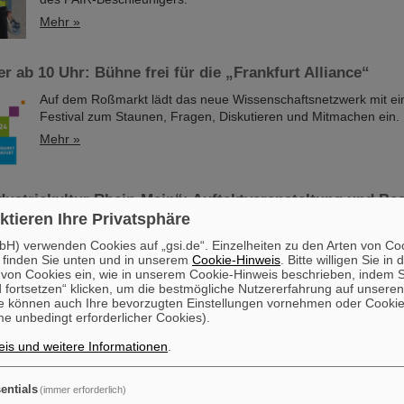
Mehr »
r ab 10 Uhr: Bühne frei für die „Frankfurt Alliance“
Auf dem Roßmarkt lädt das neue Wissenschaftsnetzwerk mit e
Festival zum Staunen, Fragen, Diskutieren und Mitmachen ein.
Mehr »
dustriekultur Rhein-Main“: Auftaktveranstaltung und Bes
ktieren Ihre Privatsphäre
Die Auftaktveranstaltung zu den „Tagen der Industriekultur Rhe
H) verwenden Cookies auf „gsi.de“. Einzelheiten zu den Arten von Co
 finden Sie unten und in unserem
Cookie-Hinweis
. Bitte willigen Sie in 
diesem Jahr beim GSI/FAIR in Darmstadt abgehalten. Außerde
on Cookies ein, wie in unserem Cookie-Hinweis beschrieben, indem Si
Interessierte Gelegenheit, bei einer öffentlichen Besichtigung 
 fortsetzen“ klicken, um die bestmögliche Nutzererfahrung auf unsere
Veranstaltungstage das GSI Helmholtzzentrum für Schwerione
e können auch Ihre bevorzugten Einstellungen vornehmen oder Cooki
das künftige internationale Beschleunigerzentrum FAIR, das der
e unbedingt erforderlicher Cookies).
entsteht, aus nächster Nähe kennenzulernen. Ausgerichtet wer
is und weitere Informationen
.
Industriekultur“ jährlich von der KulturRegion…
Mehr »
entials
(immer erforderlich)