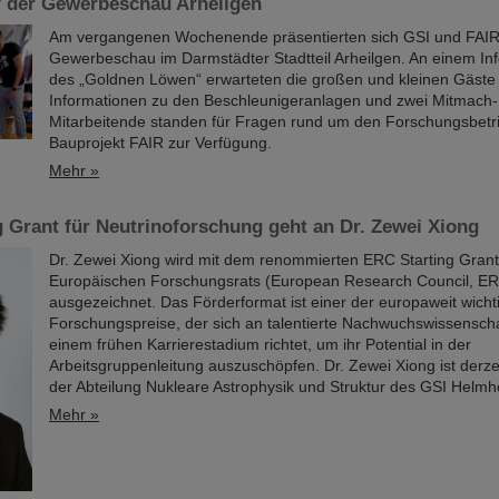
f der Gewerbeschau Arheilgen
Am vergangenen Wochenende präsentierten sich GSI und FAIR
Gewerbeschau im Darmstädter Stadtteil Arheilgen. An einem In
des „Goldnen Löwen“ erwarteten die großen und kleinen Gäste
Informationen zu den Beschleunigeranlagen und zwei Mitmach
Mitarbeitende standen für Fragen rund um den Forschungsbetr
Bauprojekt FAIR zur Verfügung.
Mehr »
 Grant für Neutrinoforschung geht an Dr. Zewei Xiong
Dr. Zewei Xiong wird mit dem renommierten ERC Starting Gran
Europäischen Forschungsrats (European Research Council, E
ausgezeichnet. Das Förderformat ist einer der europaweit wicht
Forschungspreise, der sich an talentierte Nachwuchswissenschaf
einem frühen Karrierestadium richtet, um ihr Potential in der
Arbeitsgruppenleitung auszuschöpfen. Dr. Zewei Xiong ist derzei
der Abteilung Nukleare Astrophysik und Struktur des GSI Helmho
Mehr »