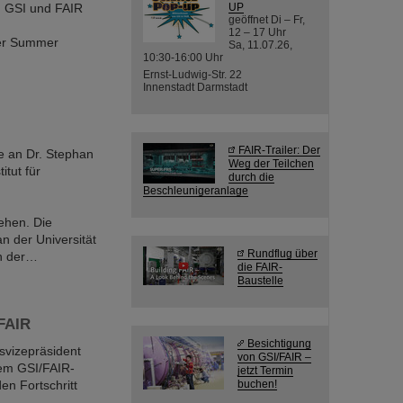
n GSI und FAIR
UP
geöffnet Di – Fr,
12 – 17 Uhr
der Summer
Sa, 11.07.26,
10:30-16:00 Uhr
Ernst-Ludwig-Str. 22
Innenstadt Darmstadt
FAIR-Trailer: Der
e an Dr. Stephan
Weg der Teilchen
itut für
durch die
Beschleunigeranlage
iehen. Die
 der Universität
Rundflug über
on der…
die FAIR-
Baustelle
FAIR
Besichtigung
svizepräsident
von GSI/FAIR –
dem GSI/FAIR-
jetzt Termin
en Fortschritt
buchen!