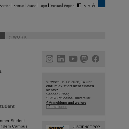
Anreise
Kontakt
Suche
Login
Drucken
English
@WORK
ram
linkedin
youtube
helmholtz.social
facebook
d.
Mittwoch, 19.08.2026, 14 Uhr
Warum existiert nicht einfach
nichts?
Hannah Elfner,
GSI/FAIR/Goethe-Universität
Anmeldung und weitere
tudent
Informationen
ummer Student
auf dem Campus,
SCIENCE POP-