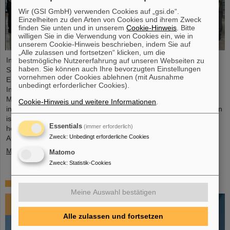
Wir (GSI GmbH) verwenden Cookies auf „gsi.de“.
Einzelheiten zu den Arten von Cookies und ihrem Zweck
finden Sie unten und in unserem
Cookie-Hinweis
. Bitte
willigen Sie in die Verwendung von Cookies ein, wie in
unserem Cookie-Hinweis beschrieben, indem Sie auf
„Alle zulassen und fortsetzen“ klicken, um die
In einer äußerst konstruktiven und zielführenden FAIR-Council
bestmögliche Nutzererfahrung auf unseren Webseiten zu
haben. Sie können auch Ihre bevorzugten Einstellungen
Sitzung haben die Gesellschafter von FAIR wegweisende
vornehmen oder Cookies ablehnen (mit Ausnahme
Entscheidungen für die weitere Realisierung und zukünftige
unbedingt erforderlicher Cookies).
Inbetriebnahme der FAIR-Anlage getroffen. Das FAIR-Council
Meeting fand am 3. und 4. Dezember 2024 erstmals beim
Cookie-Hinweis und weitere Informationen
.
indischen Gesellschafter, dem Bose-Institut in Kalkutta statt. Indien
ist der drittgrößte Gesellschafter der FAIR GmbH und ein
Essentials
(immer erforderlich)
herausragend wichtiger Technologie- und Wissenschaftspartner.
Zweck
:
Unbedingt erforderliche Cookies
Auf dem FAIR-Council…
Mehr »
Matomo
Zweck
:
Statistik-Cookies
Impressionen 2024
Meine Auswahl bestätigen
Alle zulassen und fortsetzen