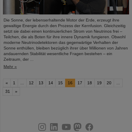
Die Sonne, der lebenserhaltende Motor der Erde, erzeugt ihre
gewaltige Energie durch den Prozess der Kernfusion. Gleichzeitig
setzt sie dabei einen kontinuierlichen Strom von Neutrinos frei –
Teilchen, die als Boten für ihre innere Dynamik fungieren. Obwohl
moderne Neutrinodetektoren das gegenwärtige Verhalten der
Sonne enthüllen, bleiben bezüglich ihrer über Millionen von Jahren
andauernden Stabilität wesentliche Fragen bestehen – ein
Zeitraum, der ...
Mehr »
«
1
...
12
13
14
15
16
17
18
19
20
...
31
»
instagram
linkedin
youtube
helmholtz.social
facebook