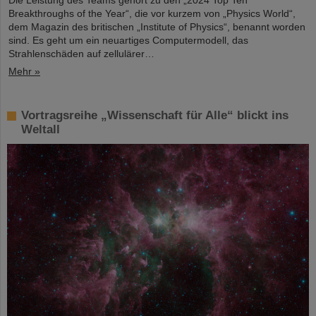
Die Leistung des Teams gehört zu den „2024 Top Ten
Breakthroughs of the Year“, die vor kurzem von „Physics World“,
dem Magazin des britischen „Institute of Physics“, benannt worden
sind. Es geht um ein neuartiges Computermodell, das
Strahlenschäden auf zellulärer…
Mehr »
Vortragsreihe „Wissenschaft für Alle“ blickt ins
Weltall