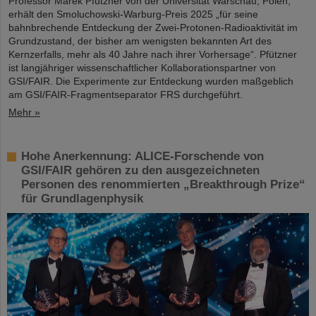
Professor Marek Pfützner von der Universität Warschau, Polen,
erhält den Smoluchowski-Warburg-Preis 2025 „für seine
bahnbrechende Entdeckung der Zwei-Protonen-Radioaktivität im
Grundzustand, der bisher am wenigsten bekannten Art des
Kernzerfalls, mehr als 40 Jahre nach ihrer Vorhersage“. Pfützner
ist langjähriger wissenschaftlicher Kollaborationspartner von
GSI/FAIR. Die Experimente zur Entdeckung wurden maßgeblich
am GSI/FAIR-Fragmentseparator FRS durchgeführt.
Mehr »
Hohe Anerkennung: ALICE-Forschende von
GSI/FAIR gehören zu den ausgezeichneten
Personen des renommierten „Breakthrough Prize“
für Grundlagenphysik