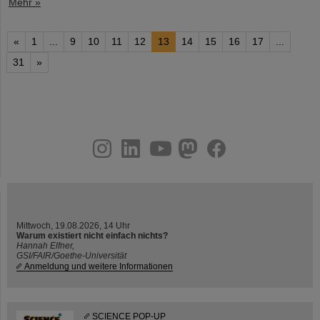
Mehr »
«
1
...
9
10
11
12
13
14
15
16
17
...
31
»
instagram
linkedin
youtube
helmholtz.social
facebook
Mittwoch, 19.08.2026, 14 Uhr
Warum existiert nicht einfach nichts?
Hannah Elfner,
GSI/FAIR/Goethe-Universität
Anmeldung und weitere Informationen
SCIENCE POP-UP