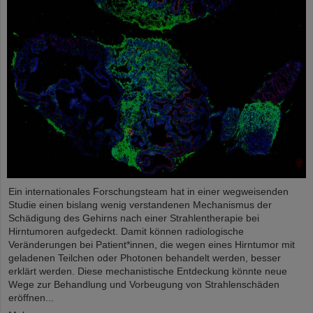
Ein internationales Forschungsteam hat in einer wegweisenden
Studie einen bislang wenig verstandenen Mechanismus der
Schädigung des Gehirns nach einer Strahlentherapie bei
Hirntumoren aufgedeckt. Damit können radiologische
Veränderungen bei Patient*innen, die wegen eines Hirntumor mit
geladenen Teilchen oder Photonen behandelt werden, besser
erklärt werden. Diese mechanistische Entdeckung könnte neue
Wege zur Behandlung und Vorbeugung von Strahlenschäden
eröffnen...