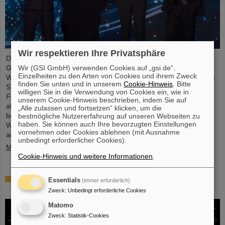
Wir respektieren Ihre Privatsphäre
Der renommierte US-amerikanischen „Breakthrough Prize“ für
Wir (GSI GmbH) verwenden Cookies auf „gsi.de“.
Grundlagenphysik geht in diesem Jahr an die vier
Einzelheiten zu den Arten von Cookies und ihrem Zweck
Wissenschaftskollaborationen ALICE, ATLAS, CMS, and LHCb am
finden Sie unten und in unserem
Cookie-Hinweis
. Bitte
Speicherring LHC (Large Hadron Collider ) des europäischen
willigen Sie in die Verwendung von Cookies ein, wie in
Forschungszentrums CERN . Auch mehr als 40 frühere und
unserem Cookie-Hinweis beschrieben, indem Sie auf
aktuelle ALICE-Forschende von GSI/FAIR sind maßgeblich daran
„Alle zulassen und fortsetzen“ klicken, um die
beteiligt und wurden nun gemeinsam mit ihren
bestmögliche Nutzererfahrung auf unseren Webseiten zu
haben. Sie können auch Ihre bevorzugten Einstellungen
Wissenschaftskolleg*innen mit dem angesehenen Preis
vornehmen oder Cookies ablehnen (mit Ausnahme
ausgezeichnet, der mit drei Millionen US-Dollar dotiert ist…
unbedingt erforderlicher Cookies).
Mehr »
Cookie-Hinweis und weitere Informationen
.
Physiker*innen testen Quantentheorie mit
Essentials
(immer erforderlich)
Atomkernen aus einer Kernreaktion
Zweck
:
Unbedingt erforderliche Cookies
Matomo
Zweck
:
Statistik-Cookies