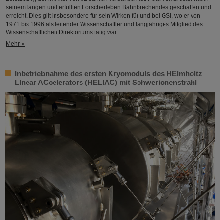
seinem langen und erfüllten Forscherleben Bahnbrechendes geschaffen und
erreicht. Dies gilt insbesondere für sein Wirken für und bei GSI, wo er von
1971 bis 1996 als leitender Wissenschaftler und langjähriges Mitglied des
Wissenschaftlichen Direktoriums tätig war.
Mehr »
Inbetriebnahme des ersten Kryomoduls des HElmholtz
LInear ACcelerators (HELIAC) mit Schwerionenstrahl