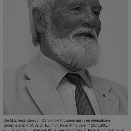
Die Mitarbeitenden von GSI und FAIR trauern um ihren ehemaligen
Bereichsleiter Prof. Dr. Dr. h.c. mult. Peter Armbruster (* 25.7.1931, †
26.6.2024), der im Alter von 92 Jahren verstorben ist. Peter Armbruster hat in