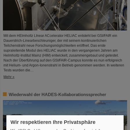
Mit dem HElmholtz LInear ACcelerator HELIAC entsteht bei GSI/FAIR ein
Dauerstrich-Linearbeschleuniger, der mit seinem kontinuierlichen
Teilchenstrahl neue Forschungsmöglichkeiten eröffnet. Das erste
supraleitende Modul des HELIAC wurde in den vergangenen Jahren am
Helmholtz-Institut Mainz (HIM) entwickelt, zusammengebaut und getestet.
Nach der Überführung auf den GSI/FAIR-Campus konnte es nun erfolgreich
mit Helium- und Argon-Ionenstrahl in Betrieb genommen werden. In weiteren
Tests wurden die…
Mehr »
Wiederwahl der HADES-Kollaborationssprecher
Wir respektieren Ihre Privatsphäre