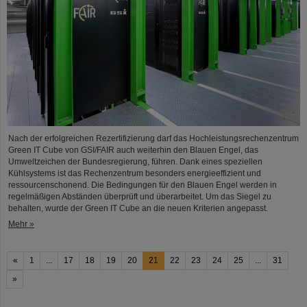
Nach der erfolgreichen Rezertifizierung darf das Hochleistungsrechenzentrum
Green IT Cube von GSI/FAIR auch weiterhin den Blauen Engel, das
Umweltzeichen der Bundesregierung, führen. Dank eines speziellen
Kühlsystems ist das Rechenzentrum besonders energieeffizient und
ressourcenschonend. Die Bedingungen für den Blauen Engel werden in
regelmäßigen Abständen überprüft und überarbeitet. Um das Siegel zu
behalten, wurde der Green IT Cube an die neuen Kriterien angepasst.
Mehr »
«
1
...
17
18
19
20
21
22
23
24
25
...
31
»