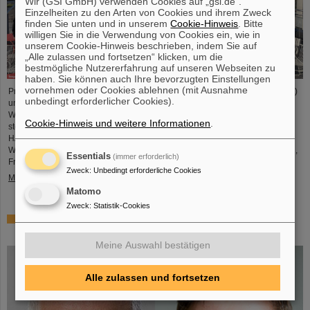
Wir (GSI GmbH) verwenden Cookies auf „gsi.de“.
Einzelheiten zu den Arten von Cookies und ihrem Zweck
finden Sie unten und in unserem
Cookie-Hinweis
. Bitte
willigen Sie in die Verwendung von Cookies ein, wie in
unserem Cookie-Hinweis beschrieben, indem Sie auf
„Alle zulassen und fortsetzen“ klicken, um die
bestmögliche Nutzererfahrung auf unseren Webseiten zu
haben. Sie können auch Ihre bevorzugten Einstellungen
vornehmen oder Cookies ablehnen (mit Ausnahme
Professor Joachim Stroth (GSI und Institut für Kernphysik, Goethe-Universität)
unbedingt erforderlicher Cookies).
und Dr. Pavel Tlusty (Institut für Kernphysik, Tschechische Akademie der
Wissenschaften) wurden als HADES-Kollaborationssprecher und
Cookie-Hinweis und weitere Informationen
.
stellvertretender Sprecher für die nächste Amtszeit von drei Jahren gewählt.
HADES ist eine internationale Kollaboration, an der fast 150
Wissenschaftler*innen aus Deutschland, der Tschechischen Republik, Polen,
Essentials
(immer erforderlich)
Frankreich, Schweden, Portugal und Zypern beteiligt sind.
Zweck
:
Unbedingt erforderliche Cookies
Mehr »
Matomo
Zweck
:
Statistik-Cookies
Zwei GSI/FAIR-Themen unter den Finalisten bei „Falling
Walls“
Meine Auswahl bestätigen
Alle zulassen und fortsetzen