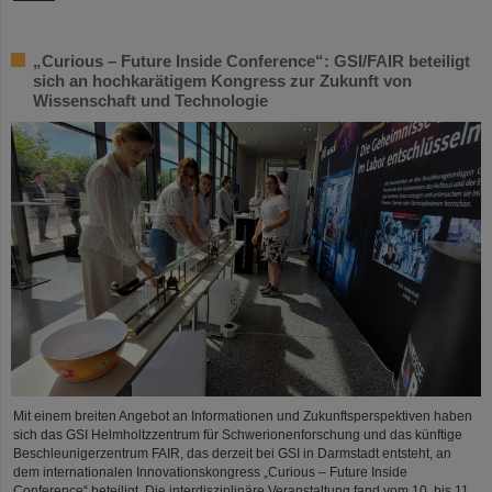
„Curious – Future Inside Conference“: GSI/FAIR beteiligt
sich an hochkarätigem Kongress zur Zukunft von
Wissenschaft und Technologie
Mit einem breiten Angebot an Informationen und Zukunftsperspektiven haben
sich das GSI Helmholtzzentrum für Schwerionenforschung und das künftige
Beschleunigerzentrum FAIR, das derzeit bei GSI in Darmstadt entsteht, an
dem internationalen Innovationskongress „Curious – Future Inside
Conference“ beteiligt. Die interdisziplinäre Veranstaltung fand vom 10. bis 11.